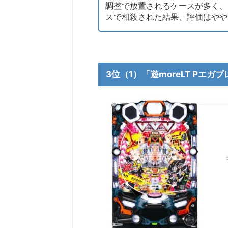
調整で放置されるケースが多く、
スで相殺された結果、評価はやや
3位（1）「遊moreLT Pエガ