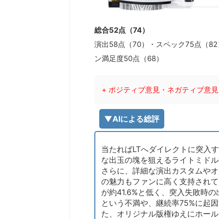
総合52点（74）
演出58点（70）・スペック75点（8
ン満足度50点（68）
+ ポジティブ意見・ネガティブ意見
▼AIによる総評
当たればLTへダイレクトに突入
な出玉の塊を狙えるライトミドル
さらに、詳細な演出カスタムやオ
の魅力もファンに高く支持されて
が約41.6%と低く、突入失敗時
という不満や、継続率75%に起
た、オリジナル版権ゆえにホール