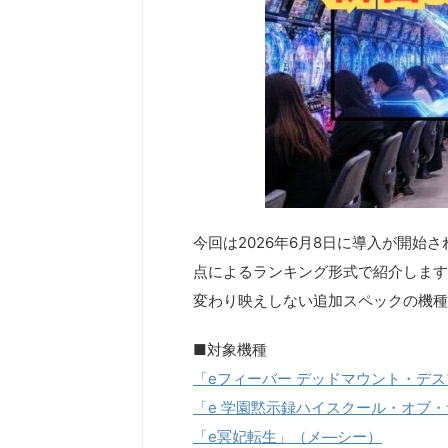
今回は2026年6月8日に導入が開始
点によるランキング形式で紹介します
変わり映えしない追加スペックの機種
■対象機種
「eフィーバー デッドマウント・デスプ
「e 学園黙示録ハイスクール・オブ
「e冥妃転生」（メ―シー）