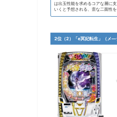
は出玉性能を求めるコアな層に支
いくと予想される、歪な二面性を
2位（2）「e冥妃転生」（メ―