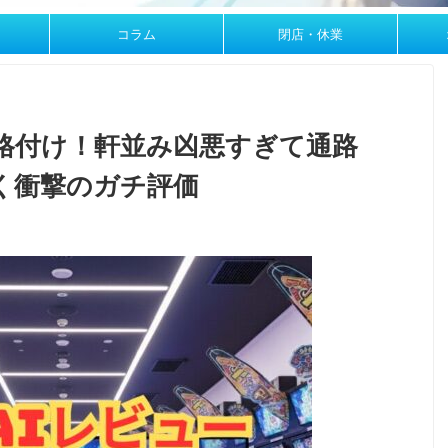
コラム
閉店・休業
コ格付け！軒並み凶悪すぎて通路
暴く衝撃のガチ評価