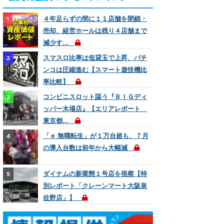
４年足らずの間に１１店舗を閉鎖・
売却、経営ホールは残り４店舗まで
減少す...
スマスロ比率は低貸玉で上昇、パチ
ンコは圧縮進む【スマート遊技機比
率比較】
コンビニスロット謳う『ＢＩＧディ
ッパー木場店』【エリアレポート
東京都...
「ｅ 無職転生」が１万台超も、７月
の導入台数は前年から大幅減
ダイナムの新業態１号店を視察【特
別レポート「クレーンマート大阪泉
佐野店」】