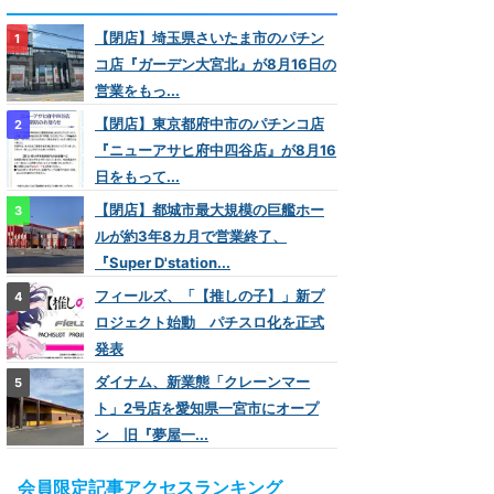
【閉店】埼玉県さいたま市のパチン
コ店『ガーデン大宮北』が8月16日の
営業をもっ...
【閉店】東京都府中市のパチンコ店
『ニューアサヒ府中四谷店』が8月16
日をもって...
【閉店】都城市最大規模の巨艦ホー
ルが約3年8カ月で営業終了、
『Super D'station...
フィールズ、「【推しの子】」新プ
ロジェクト始動 パチスロ化を正式
発表
ダイナム、新業態「クレーンマー
ト」2号店を愛知県一宮市にオープ
ン 旧『夢屋一...
会員限定記事アクセスランキング