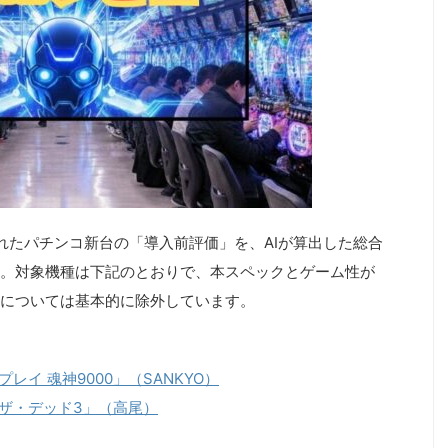
されたパチンコ新台の「導入前評価」を、AIが算出した総合
。対象機種は下記のとおりで、本スペックとゲーム性が
については基本的に除外しています。
レイ 魂神9000」（SANKYO）
・ザ・デッド3」（高尾）