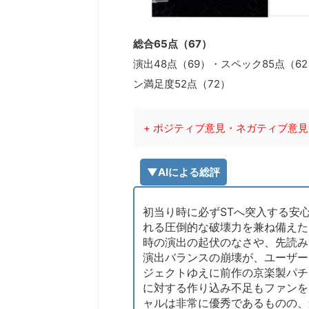
総合65点（67）
演出48点（69）・スペック85点（6
ン満足度52点（72）
+ ポジティブ意見・ネガティブ意見
▼AIによる総評
初当り時に必ずSTへ突入する安心
れる圧倒的な破壊力を兼ね備えた
時の演出の起伏のなさや、先読み
演出バランスの崩壊が、ユーザー
ジェクトゆえに前作の京楽製パチ
に対する作り込み不足もファンを
ャルは非常に優秀であるものの、