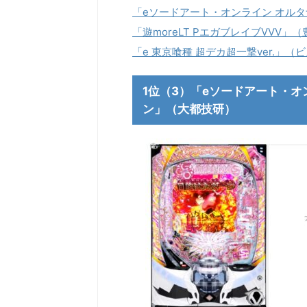
「eソードアート・オンライン オル
「遊moreLT PエガブレイブVVV」
「e 東京喰種 超デカ超一撃ver.」（
1位（3）「eソードアート・オ
ン」（大都技研）