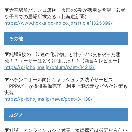
▼赤平駅前パチンコ店跡 市民の8割が活用を希望、若者
や子育ての居場所求める（北海道新聞）
https://www.hokkaido-np.co.jp/article/1325399/
その他
▼純増9枚の「時速の化け物」と甘デジの皮を被った悪
魔！？ユーザーはどう評価した！？【新台AIレビュー】
https://p-johojima.jp/colum/post-34212/
▼パチンコホール向けキャッシュレス決済サービス
「PPPAY」が提供準備完了、利用上限設定など依存対策も
実装
https://p-johojima.jp/news/post-34138/
カジノ
▼社説 オンラインカジノ対策 接続遮断は必要だろうか