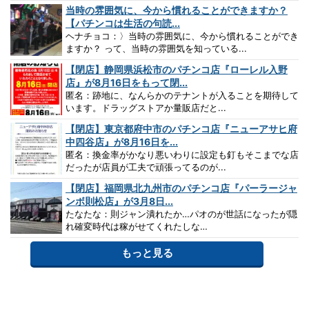
当時の雰囲気に、今から慣れることができますか？
【パチンコは生活の句読...
ヘナチョコ：〉当時の雰囲気に、今から慣れることができ
ますか？ って、当時の雰囲気を知っている...
【閉店】静岡県浜松市のパチンコ店『ローレル入野
店』が8月16日をもって閉...
匿名：跡地に、なんらかのテナントが入ることを期待して
います。ドラッグストアか量販店だと...
【閉店】東京都府中市のパチンコ店『ニューアサヒ府
中四谷店』が8月16日を...
匿名：換金率がかなり悪いわりに設定も釘もそこまでな店
だったが店員が工夫で頑張ってるのが...
【閉店】福岡県北九州市のパチンコ店『パーラージャ
ンボ則松店』が3月8日...
たなたな：則ジャン潰れたか…パオのが世話になったが隠
れ確変時代は稼がせてくれたしな…
もっと見る