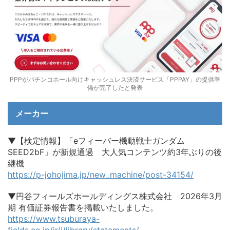
PPPがパチンコホール向けキャッシュレス決済サービス「PPPAY」の提供準
備が完了したと発表
メーカー
▼【検定情報】「eフィーバー機動戦士ガンダム
SEED2bF」が新規通過 大人気コンテンツ約3年ぶりの後
継機
https://p-johojima.jp/new_machine/post-34154/
▼円谷フィールズホールディングス株式会社 2026年3月
期 有価証券報告書を掲載いたしました。
https://www.tsuburaya-
fields.co.jp/ir/j/library/statements/