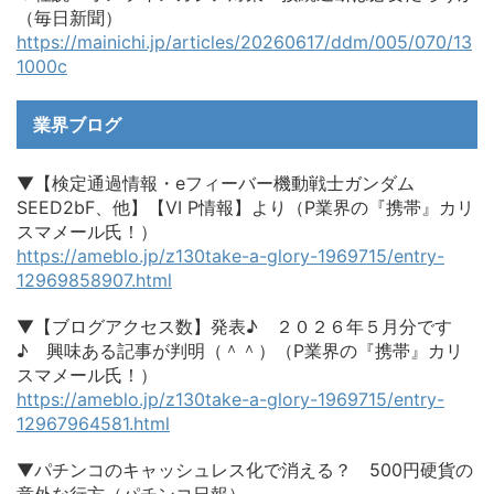
（毎日新聞）
https://mainichi.jp/articles/20260617/ddm/005/070/13
1000c
業界ブログ
▼【検定通過情報・eフィーバー機動戦士ガンダム
SEED2bF、他】【VI P情報】より（P業界の『携帯』カリ
スマメール氏！）
https://ameblo.jp/z130take-a-glory-1969715/entry-
12969858907.html
▼【ブログアクセス数】発表♪ ２０２６年５月分です
♪ 興味ある記事が判明（＾＾）（P業界の『携帯』カリ
スマメール氏！）
https://ameblo.jp/z130take-a-glory-1969715/entry-
12967964581.html
▼パチンコのキャッシュレス化で消える？ 500円硬貨の
意外な行方（パチンコ日報）