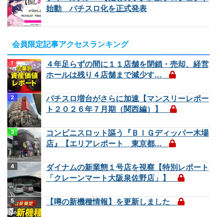
始動 パチスロ化を正式発表
会員限定記事アクセスランキング
４年足らずの間に１１店舗を閉鎖・売却、経営
ホールは残り４店舗まで減少す...
パチスロ増台がさらに加速【マンスリーレポー
ト２０２６年７月期（関西編）】
コンビニスロット謳う『ＢＩＧディッパー木場
店』【エリアレポート 東京都...
ダイナムの新業態１号店を視察【特別レポート
「クレーンマート大阪泉佐野店」】
【噂の新機種情報】を更新しました