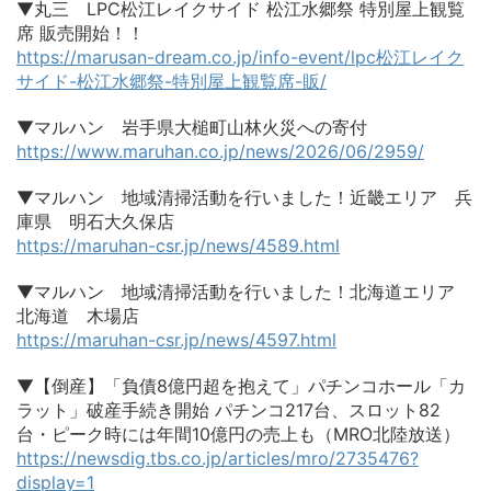
▼丸三 LPC松江レイクサイド 松江水郷祭 特別屋上観覧
席 販売開始！！
https://marusan-dream.co.jp/info-event/lpc松江レイク
サイド-松江水郷祭-特別屋上観覧席-販/
▼マルハン 岩手県大槌町山林火災への寄付
https://www.maruhan.co.jp/news/2026/06/2959/
▼マルハン 地域清掃活動を行いました！近畿エリア 兵
庫県 明石大久保店
https://maruhan-csr.jp/news/4589.html
▼マルハン 地域清掃活動を行いました！北海道エリア
北海道 木場店
https://maruhan-csr.jp/news/4597.html
▼【倒産】「負債8億円超を抱えて」パチンコホール「カ
ラット」破産手続き開始 パチンコ217台、スロット82
台・ピーク時には年間10億円の売上も（MRO北陸放送）
https://newsdig.tbs.co.jp/articles/mro/2735476?
display=1