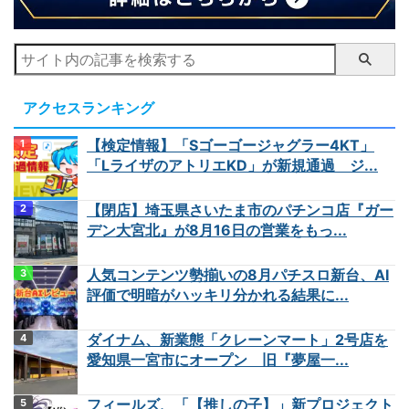
アクセスランキング
【検定情報】「Sゴーゴージャグラー4KT」
「LライザのアトリエKD」が新規通過 ジ...
【閉店】埼玉県さいたま市のパチンコ店『ガー
デン大宮北』が8月16日の営業をもっ...
人気コンテンツ勢揃いの8月パチスロ新台、AI
評価で明暗がハッキリ分かれる結果に...
ダイナム、新業態「クレーンマート」2号店を
愛知県一宮市にオープン 旧『夢屋一...
フィールズ、「【推しの子】」新プロジェクト