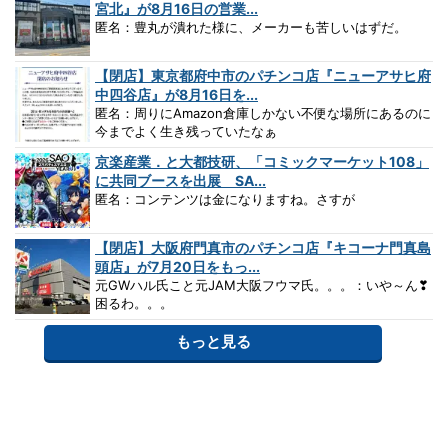
宮北』が8月16日の営業...
匿名：豊丸が潰れた様に、メーカーも苦しいはずだ。
【閉店】東京都府中市のパチンコ店『ニューアサヒ府
中四谷店』が8月16日を...
匿名：周りにAmazon倉庫しかない不便な場所にあるのに
今までよく生き残っていたなぁ
京楽産業．と大都技研、「コミックマーケット108」
に共同ブースを出展 SA...
匿名：コンテンツは金になりますね。さすが
【閉店】大阪府門真市のパチンコ店『キコーナ門真島
頭店』が7月20日をもっ...
元GWハル氏こと元JAM大阪フウマ氏。。。：いや～ん❣
困るわ。。。
もっと見る