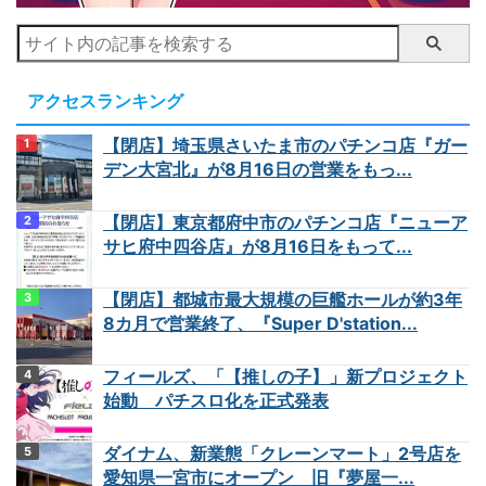
アクセスランキング
【閉店】埼玉県さいたま市のパチンコ店『ガー
デン大宮北』が8月16日の営業をもっ...
【閉店】東京都府中市のパチンコ店『ニューア
サヒ府中四谷店』が8月16日をもって...
【閉店】都城市最大規模の巨艦ホールが約3年
8カ月で営業終了、『Super D'station...
フィールズ、「【推しの子】」新プロジェクト
始動 パチスロ化を正式発表
ダイナム、新業態「クレーンマート」2号店を
愛知県一宮市にオープン 旧『夢屋一...