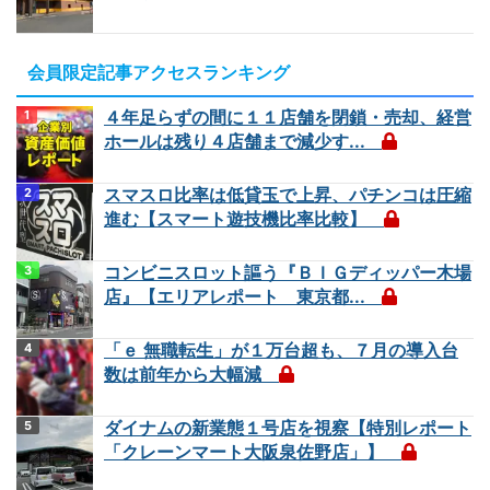
会員限定記事アクセスランキング
４年足らずの間に１１店舗を閉鎖・売却、経営
ホールは残り４店舗まで減少す...
スマスロ比率は低貸玉で上昇、パチンコは圧縮
進む【スマート遊技機比率比較】
コンビニスロット謳う『ＢＩＧディッパー木場
店』【エリアレポート 東京都...
「ｅ 無職転生」が１万台超も、７月の導入台
数は前年から大幅減
ダイナムの新業態１号店を視察【特別レポート
「クレーンマート大阪泉佐野店」】