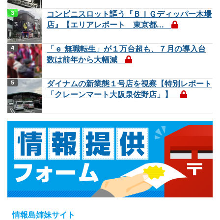
コンビニスロット謳う『ＢＩＧディッパー木場
店』【エリアレポート 東京都...
「ｅ 無職転生」が１万台超も、７月の導入台
数は前年から大幅減
ダイナムの新業態１号店を視察【特別レポート
「クレーンマート大阪泉佐野店」】
情報島姉妹サイト