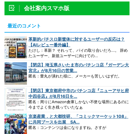
会社案内スマホ版
最近のコメント
革新的パチスロ新筐体に対するユーザーの反応は？
【AIレビュー番外編】
たけし：革新？ それって、パイの取り合いだろ...。 辞め
たユーザー、新規ユーザーに向けての...
【閉店】埼玉県さいたま市のパチンコ店『ガーデン大
宮北』が8月16日の営業...
匿名：豊丸が潰れた様に、メーカーも苦しいはずだ。
【閉店】東京都府中市のパチンコ店『ニューアサヒ府
中四谷店』が8月16日を...
匿名：周りにAmazon倉庫しかない不便な場所にあるのに
今までよく生き残っていたなぁ
京楽産業．と大都技研、「コミックマーケット108」
に共同ブースを出展 SA...
匿名：コンテンツは金になりますね。さすが