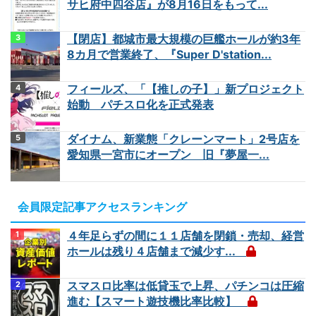
サヒ府中四谷店』が8月16日をもって...
【閉店】都城市最大規模の巨艦ホールが約3年
8カ月で営業終了、『Super D'station...
フィールズ、「【推しの子】」新プロジェクト
始動 パチスロ化を正式発表
ダイナム、新業態「クレーンマート」2号店を
愛知県一宮市にオープン 旧『夢屋一...
会員限定記事アクセスランキング
４年足らずの間に１１店舗を閉鎖・売却、経営
ホールは残り４店舗まで減少す...
スマスロ比率は低貸玉で上昇、パチンコは圧縮
進む【スマート遊技機比率比較】