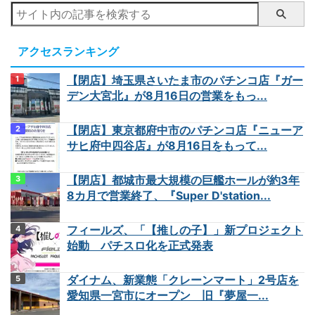
アクセスランキング
【閉店】埼玉県さいたま市のパチンコ店『ガー
デン大宮北』が8月16日の営業をもっ...
【閉店】東京都府中市のパチンコ店『ニューア
サヒ府中四谷店』が8月16日をもって...
【閉店】都城市最大規模の巨艦ホールが約3年
8カ月で営業終了、『Super D'station...
フィールズ、「【推しの子】」新プロジェクト
始動 パチスロ化を正式発表
ダイナム、新業態「クレーンマート」2号店を
愛知県一宮市にオープン 旧『夢屋一...