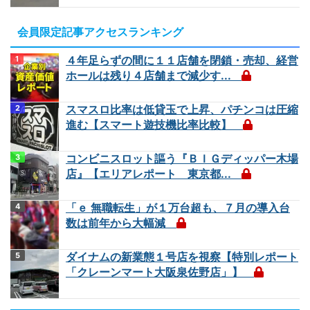
会員限定記事アクセスランキング
４年足らずの間に１１店舗を閉鎖・売却、経営
ホールは残り４店舗まで減少す...
スマスロ比率は低貸玉で上昇、パチンコは圧縮
進む【スマート遊技機比率比較】
コンビニスロット謳う『ＢＩＧディッパー木場
店』【エリアレポート 東京都...
「ｅ 無職転生」が１万台超も、７月の導入台
数は前年から大幅減
ダイナムの新業態１号店を視察【特別レポート
「クレーンマート大阪泉佐野店」】