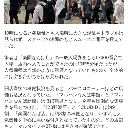
10時になると各店舗とも入場時に大きな混乱やトラブルは
見られず、スタッフの誘導のもとスムーズに開店を迎えて
いた。
筆者は『楽園なんば店』の一般入場券をもらい400番台で
入場。店内へ入ることができたのは10時5分頃だったが、
人気機種は当然のように満席となっていたものの、全体的
には空き台がちらほら見られた。
開店直後の稼働状況を見ると、パチスロコーナーはどの店
舗も活況となっていた。『マルハンなんば本館』と『マル
ハンなんば新館』はほぼ満席となり、今年も圧倒的な集客
力を見せつけた。『123難波店』と『CLUB-D』は約9
割、『楽園なんば店』は約8割の稼働となり、いずれも人
気機種を中心に高い客付きとなっていたものの、どの店舗
もノーマルタイプやBT機には空き台が確認できた。