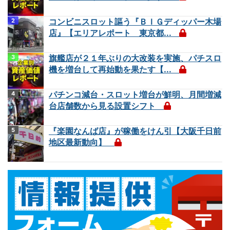
コンビニスロット謳う『ＢＩＧディッパー木場
店』【エリアレポート 東京都...
旗艦店が２１年ぶりの大改装を実施、パチスロ
機を増台して再始動を果たす【...
パチンコ減台・スロット増台が鮮明、月間増減
台店舗数から見る設置シフト
『楽園なんば店』が稼働をけん引【大阪千日前
地区最新動向】