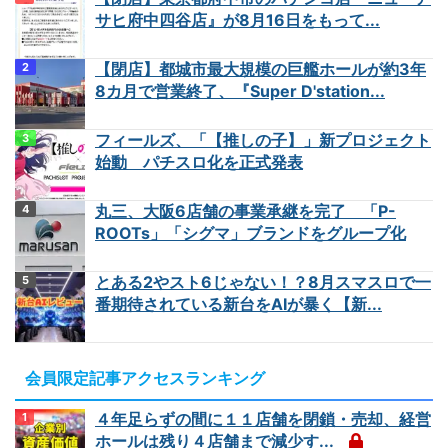
サヒ府中四谷店』が8月16日をもって...
【閉店】都城市最大規模の巨艦ホールが約3年
8カ月で営業終了、『Super D'station...
フィールズ、「【推しの子】」新プロジェクト
始動 パチスロ化を正式発表
丸三、大阪6店舗の事業承継を完了 「P-
ROOTs」「シグマ」ブランドをグループ化
とある2やスト6じゃない！？8月スマスロで一
番期待されている新台をAIが暴く【新...
会員限定記事アクセスランキング
４年足らずの間に１１店舗を閉鎖・売却、経営
ホールは残り４店舗まで減少す...