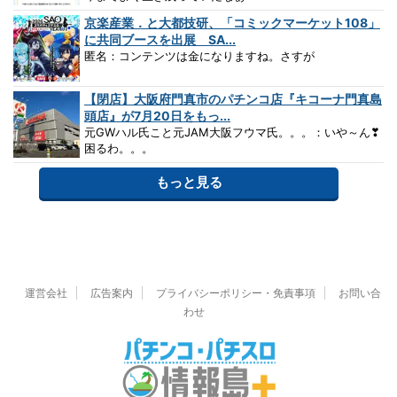
京楽産業．と大都技研、「コミックマーケット108」
に共同ブースを出展 SA...
匿名：コンテンツは金になりますね。さすが
【閉店】大阪府門真市のパチンコ店『キコーナ門真島
頭店』が7月20日をもっ...
元GWハル氏こと元JAM大阪フウマ氏。。。：いや～ん❣
困るわ。。。
もっと見る
運営会社
広告案内
プライバシーポリシー・免責事項
お問い合
わせ