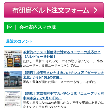
会社案内スマホ版
最近のコメント
革新的パチスロ新筐体に対するユーザーの反応は？
【AIレビュー番外編】
たけし：革新？ それって、パイの取り合いだろ...。 辞め
たユーザー、新規ユーザーに向けての...
【閉店】埼玉県さいたま市のパチンコ店『ガーデン大
宮北』が8月16日の営業...
匿名：豊丸が潰れた様に、メーカーも苦しいはずだ。
【閉店】東京都府中市のパチンコ店『ニューアサヒ府
中四谷店』が8月16日を...
匿名：周りにAmazon倉庫しかない不便な場所にあるのに
今までよく生き残っていたなぁ