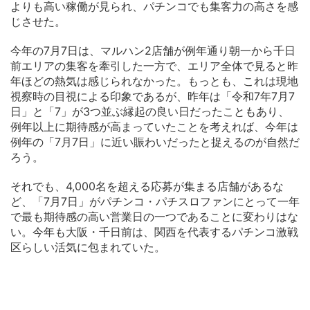
よりも高い稼働が見られ、パチンコでも集客力の高さを感
じさせた。
今年の7月7日は、マルハン2店舗が例年通り朝一から千日
前エリアの集客を牽引した一方で、エリア全体で見ると昨
年ほどの熱気は感じられなかった。もっとも、これは現地
視察時の目視による印象であるが、昨年は「令和7年7月7
日」と「7」が3つ並ぶ縁起の良い日だったこともあり、
例年以上に期待感が高まっていたことを考えれば、今年は
例年の「7月7日」に近い賑わいだったと捉えるのが自然だ
ろう。
それでも、4,000名を超える応募が集まる店舗があるな
ど、「7月7日」がパチンコ・パチスロファンにとって一年
で最も期待感の高い営業日の一つであることに変わりはな
い。今年も大阪・千日前は、関西を代表するパチンコ激戦
区らしい活気に包まれていた。