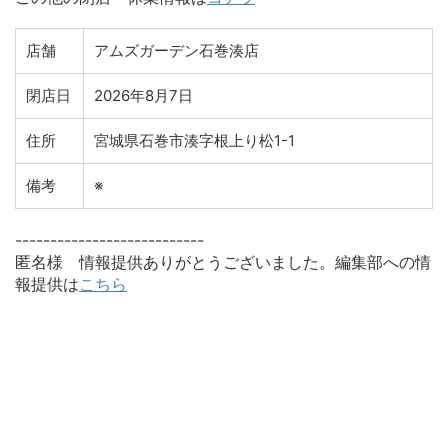
店舗
アムズガーデン石巻湊店
閉店日
2026年8月7日
住所
宮城県石巻市湊字根上り松1-1
備考
※
---------------------------
匿名様 情報提供ありがとうございました。編集部への情
報提供は
こちら