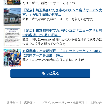
たユーザー、新規ユーザーに向けての...
【閉店】埼玉県さいたま市のパチンコ店『ガーデン大
宮北』が8月16日の営業...
匿名：豊丸が潰れた様に、メーカーも苦しいはずだ。
【閉店】東京都府中市のパチンコ店『ニューアサヒ府
中四谷店』が8月16日を...
匿名：周りにAmazon倉庫しかない不便な場所にあるのに
今までよく生き残っていたなぁ
京楽産業．と大都技研、「コミックマーケット108」
に共同ブースを出展 SA...
匿名：コンテンツは金になりますね。さすが
もっと見る
運営会社
広告案内
プライバシーポリシー・免責事項
お問い合