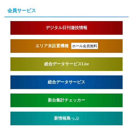
会員サービス
デジタル日刊遊技情報
エリア未設置機種
ホール会員無料
総合データサービスLite
総合データサービス
新台集計チェッカー
新情報島っぷ