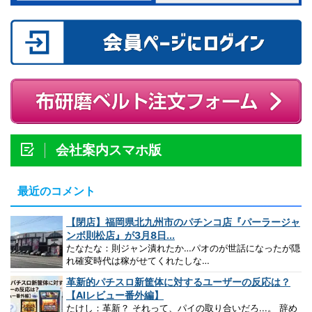
会社案内スマホ版
最近のコメント
【閉店】福岡県北九州市のパチンコ店『パーラージャ
ンボ則松店』が3月8日...
たなたな：則ジャン潰れたか…パオのが世話になったが隠
れ確変時代は稼がせてくれたしな…
革新的パチスロ新筐体に対するユーザーの反応は？
【AIレビュー番外編】
たけし：革新？ それって、パイの取り合いだろ...。 辞め