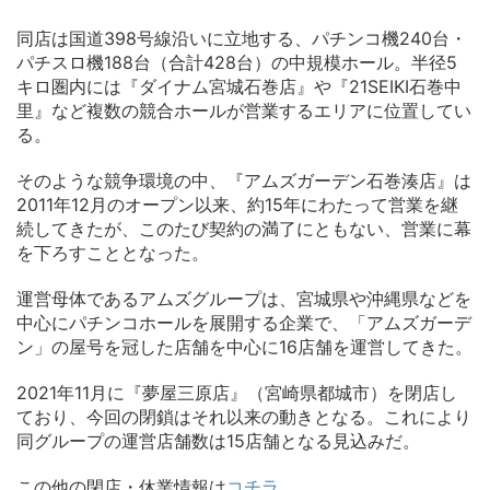
同店は国道398号線沿いに立地する、パチンコ機240台・
パチスロ機188台（合計428台）の中規模ホール。半径5
キロ圏内には『ダイナム宮城石巻店』や『21SEIKI石巻中
里』など複数の競合ホールが営業するエリアに位置してい
る。
そのような競争環境の中、『アムズガーデン石巻湊店』は
2011年12月のオープン以来、約15年にわたって営業を継
続してきたが、このたび契約の満了にともない、営業に幕
を下ろすこととなった。
運営母体であるアムズグループは、宮城県や沖縄県などを
中心にパチンコホールを展開する企業で、「アムズガーデ
ン」の屋号を冠した店舗を中心に16店舗を運営してきた。
2021年11月に『夢屋三原店』（宮崎県都城市）を閉店し
ており、今回の閉鎖はそれ以来の動きとなる。これにより
同グループの運営店舗数は15店舗となる見込みだ。
この他の閉店・休業情報は
コチラ