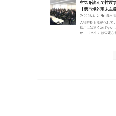
空気を読んで忖度
【我市場的瑣末主
2025/4/12
我市場
入社時期も流動化して
採用には遠く及ばない
か。 世の中には査定され