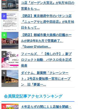
コ店『ガーデン大宮北』が8月16日の
営業をもっ...
【閉店】東京都府中市のパチンコ店
『ニューアサヒ府中四谷店』が8月16
日をもって...
【閉店】都城市最大規模の巨艦ホー
ルが約3年8カ月で営業終了、
『Super D'station...
フィールズ、「【推しの子】」新プ
ロジェクト始動 パチスロ化を正式
発表
ダイナム、新業態「クレーンマー
ト」2号店を愛知県一宮市にオープ
ン 旧『夢屋一...
会員限定記事アクセスランキング
４年足らずの間に１１店舗を閉鎖・