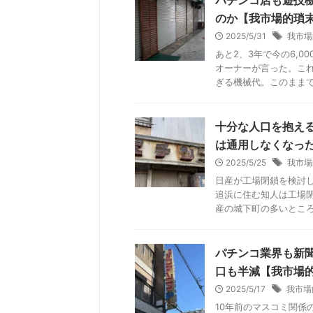
のか【我市場的瑣
2025/5/31
我市場
あと2、3年で今の6,0
オーナーが言った。こ
ぎる機械代。このままでは
十分な人口を抱え
は通用しなくなっ
2025/5/25
我市場
日産が工場閉鎖を検討
追浜に住む知人は工場
産の城下町の多いところ。
パチンコ業界も新
口も半減【我市場
2025/5/17
我市場
10年前のマスコミ関係