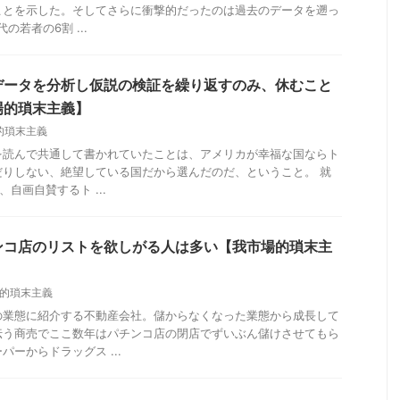
ことを示した。そしてさらに衝撃的だったのは過去のデータを遡っ
の若者の6割 ...
データを分析し仮説の検証を繰り返すのみ、休むこと
場的瑣末主義】
的瑣末主義
を読んで共通して書かれていたことは、アメリカが幸福な国ならト
だりしない、絶望している国だから選んだのだ、ということ。 就
、自画自賛するト ...
ンコ店のリストを欲しがる人は多い【我市場的瑣末主
的瑣末主義
の業態に紹介する不動産会社。儲からなくなった業態から成長して
伝う商売でここ数年はパチンコ店の閉店でずいぶん儲けさせてもら
ーからドラッグス ...