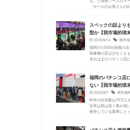
る、と喫煙ブースのメ
「ホールのお客さんの6～
スペックの話より
型か【我市場的瑣
2025/6/14
我市場
福岡の1,000台前後
高稼働の店は少なくと
見ればまだパチンコ店にも
福岡のパチンコ店
ない【我市場的瑣
2025/6/7
我市場
昨年の出生数は70万人
生率は西は高く東が低
商売している業界にとって
パチンコ店も遊技