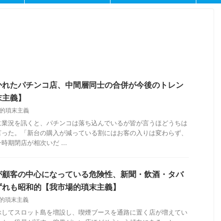
かれたパチンコ店、中間層同士の合併が今後のトレン
末主義】
的瑣末主義
に業況を訊くと、パチンコは落ち込んでいるが皆が言うほどうちは
言った。「新台の購入が減っている割にはお客の入りは変わらず、
期閉店が相次いだ ...
が顧客の中心になっている危険性、新聞・飲酒・タバ
ずれも昭和的【我市場的瑣末主義】
的瑣末主義
ぶしてスロット島を増設し、喫煙ブースを通路に置く店が増えてい