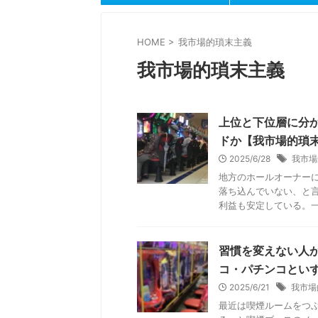
HOME
>
我市場的瑣末主義
我市場的瑣末主義
上位と下位層に分
ドか【我市場的瑣
2025/6/28
我市場
地方のホールオーナー
落ち込んでいない、と
利益も安定している。一時
習慣を変えない人
コ・パチンコとい
2025/6/21
我市場
最近は喫煙ルームをつ