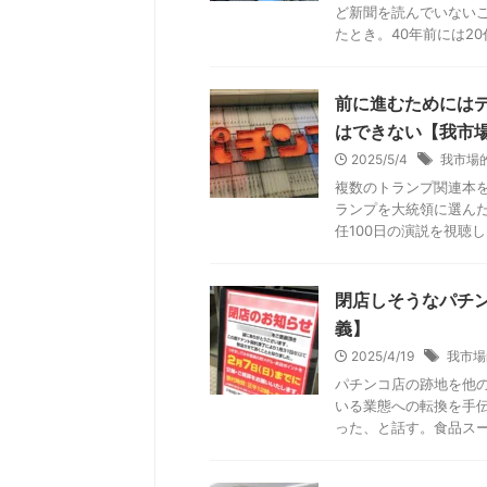
ど新聞を読んでいない
たとき。40年前には20代
前に進むためには
はできない【我市
2025/5/4
我市場
複数のトランプ関連本
ランプを大統領に選ん
任100日の演説を視聴し
閉店しそうなパチ
義】
2025/4/19
我市場
パチンコ店の跡地を他
いる業態への転換を手
った、と話す。食品スーパ