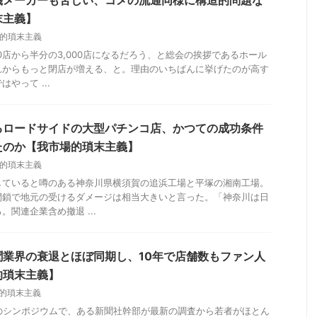
末主義】
的瑣末主義
00店から半分の3,000店になるだろう、と総会の挨拶であるホール
れからもっと閉店が増える、と。理由のいちばんに挙げたのが高す
やって ...
るロードサイドの大型パチンコ店、かつての成功条件
たのか【我市場的瑣末主義】
的瑣末主義
していると噂のある神奈川県横須賀の追浜工場と平塚の湘南工場。
閉鎖で地元の受けるダメージは相当大きいと言った。「神奈川は日
関連企業含め撤退 ...
聞業界の衰退とほぼ同期し、10年で店舗数もファン人
的瑣末主義】
的瑣末主義
のシンポジウムで、ある新聞社幹部が最新の調査から若者がほとん