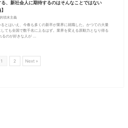
する、新社会人に期待するのはそんなことではない
義】
的瑣末主義
いるとはいえ、今春も多くの新卒が業界に就職した。かつての大量
にしても全国で数千名に上るはず。業界を変える原動力となり得る
るのが好きな人が ...
1
2
Next »