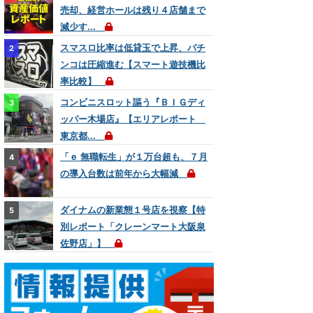
売却、経営ホールは残り４店舗まで
減少す...
スマスロ比率は低貸玉で上昇、パチ
ンコは圧縮進む【スマート遊技機比
率比較】
コンビニスロット謳う『ＢＩＧディ
ッパー木場店』【エリアレポート
東京都...
「ｅ 無職転生」が１万台超も、７月
の導入台数は前年から大幅減
ダイナムの新業態１号店を視察【特
別レポート「クレーンマート大阪泉
佐野店」】