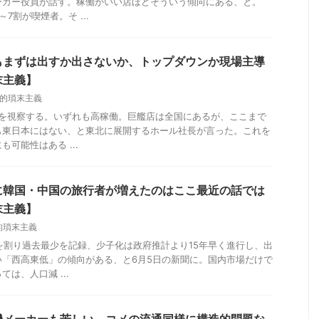
ーカー役員が話す。稼働がいい店ほどそういう傾向にある、と。
7割が喫煙者。そ ...
もまずは出すか出さないか、トップダウンか現場主導
末主義】
的瑣末主義
の店を視察する。いずれも高稼働。巨艦店は全国にあるが、ここまで
も東日本にはない、と東北に展開するホール社長が言った。これを
可能性はある ...
に韓国・中国の旅行者が増えたのはここ最近の話では
末主義】
的瑣末主義
を割り過去最少を記録、少子化は政府推計より15年早く進行し、出
い「西高東低」の傾向がある、と6月5日の新聞に。国内市場だけで
は、人口減 ...
機メーカーも苦しい、コメの流通同様に構造的問題な