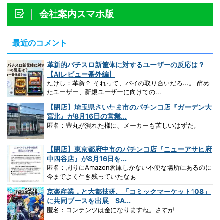
会社案内スマホ版
最近のコメント
革新的パチスロ新筐体に対するユーザーの反応は？
【AIレビュー番外編】
たけし：革新？ それって、パイの取り合いだろ...。 辞め
たユーザー、新規ユーザーに向けての...
【閉店】埼玉県さいたま市のパチンコ店『ガーデン大
宮北』が8月16日の営業...
匿名：豊丸が潰れた様に、メーカーも苦しいはずだ。
【閉店】東京都府中市のパチンコ店『ニューアサヒ府
中四谷店』が8月16日を...
匿名：周りにAmazon倉庫しかない不便な場所にあるのに
今までよく生き残っていたなぁ
京楽産業．と大都技研、「コミックマーケット108」
に共同ブースを出展 SA...
匿名：コンテンツは金になりますね。さすが