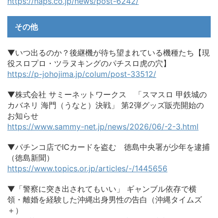
https://haps.co.jp/news/post-6242/
その他
▼いつ出るのか？後継機が待ち望まれている機種たち【現
役スロプロ・ツラヌキングのパチスロ虎の穴】
https://p-johojima.jp/colum/post-33512/
▼株式会社 サミーネットワークス 「スマスロ 甲鉄城の
カバネリ 海門（うなと）決戦」 第2弾グッズ販売開始の
お知らせ
https://www.sammy-net.jp/news/2026/06/-2-3.html
▼パチンコ店でICカードを盗む 徳島中央署が少年を逮捕
（徳島新聞）
https://www.topics.or.jp/articles/-/1445656
▼「警察に突き出されてもいい」 ギャンブル依存で横
領・離婚を経験した沖縄出身男性の告白（沖縄タイムズ
＋）