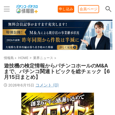
申し込み
会員ページ
情報島＋ HOME
>
業界ニュース
>
遊技機の検定情報からパチンコホールのM&A
まで、パチンコ関連トピックを総チェック【6
月15日まとめ】
コメント (0)
2026年6月15日