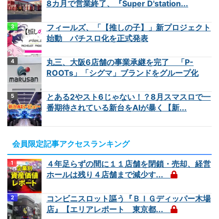
8カ月で営業終了、『Super D'station...
フィールズ、「【推しの子】」新プロジェクト
始動 パチスロ化を正式発表
丸三、大阪6店舗の事業承継を完了 「P-
ROOTs」「シグマ」ブランドをグループ化
とある2やスト6じゃない！？8月スマスロで一
番期待されている新台をAIが暴く【新...
会員限定記事アクセスランキング
４年足らずの間に１１店舗を閉鎖・売却、経営
ホールは残り４店舗まで減少す...
コンビニスロット謳う『ＢＩＧディッパー木場
店』【エリアレポート 東京都...