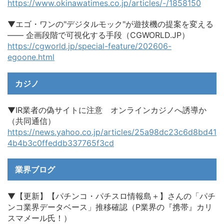
https://www.okinawatimes.co.jp/articles/-/1858150
▼エゴ・ワンの"デジタルモック"が遊技機の提案を変える
―― 企画段階で可視化する手段（CGWORLD.JP）
https://cgworld.jp/special-feature/202606-
egoone.html
カジノ
▼IR業者の偽サイトに注意 オンラインカジノへ誘導か
（共同通信）
https://news.yahoo.co.jp/articles/25a98dc23c6d8bd41
4b4b3c0ffeddb337765f3cd
業界ブログ
▼【更新】【パチンコ・パチスロ情報島＋】さんの「パチ
ンコ業界データベース」推移確認（P業界の『携帯』カリ
スマメール氏！）