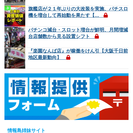
旗艦店が２１年ぶりの大改装を実施、パチスロ
機を増台して再始動を果たす【...
パチンコ減台・スロット増台が鮮明、月間増減
台店舗数から見る設置シフト
『楽園なんば店』が稼働をけん引【大阪千日前
地区最新動向】
情報島姉妹サイト