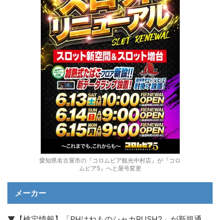
愛知県名古屋市の『コロムビア観光中村店』が『コロ
ムビア5』へと屋号変更
メーカー
▼【検定情報】「PHはねものシャカRUSH2」が新規通