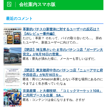
会社案内スマホ版
最近のコメント
革新的パチスロ新筐体に対するユーザーの反応は？
【AIレビュー番外編】
たけし：革新？ それって、パイの取り合いだろ...。 辞め
たユーザー、新規ユーザーに向けての...
【閉店】埼玉県さいたま市のパチンコ店『ガーデン大
宮北』が8月16日の営業...
匿名：豊丸が潰れた様に、メーカーも苦しいはずだ。
【閉店】東京都府中市のパチンコ店『ニューアサヒ府
中四谷店』が8月16日を...
匿名：周りにAmazon倉庫しかない不便な場所にあるのに
今までよく生き残っていたなぁ
京楽産業．と大都技研、「コミックマーケット108」
に共同ブースを出展 SA...
匿名：コンテンツは金になりますね。さすが