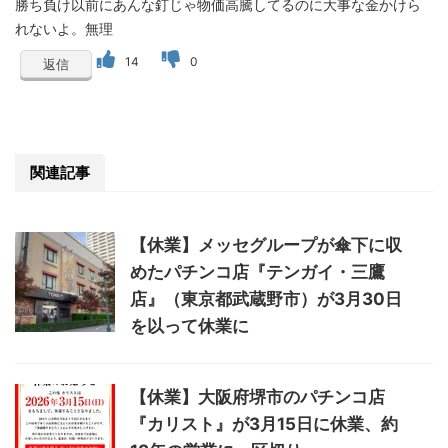
勝ち負け以前にあんな釘じゃ物価高騰してるのに大事な金かけら
れないよ。無理
14
0
返信
関連記事
【休業】メッセグループが傘下に収
めたパチンコ店『テンガイ・三鷹
店』（東京都武蔵野市）が3月30日
を以って休業に
【休業】大阪府堺市のパチンコ店
『カリスト』が3月15日に休業、約