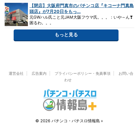
【閉店】大阪府門真市のパチンコ店『キコーナ門真島
頭店』が7月20日をもっ...
元GWハル氏こと元JAM大阪フウマ氏。。。：いや～ん❣
困るわ。。。
もっと見る
運営会社
広告案内
プライバシーポリシー・免責事項
お問い合
わせ
© 2026 パチンコ・パチスロ情報島＋