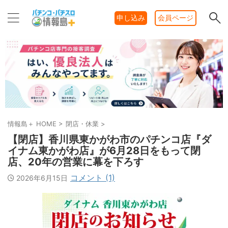
申し込み
会員ページ
情報島＋ HOME
>
閉店・休業
>
【閉店】香川県東かがわ市のパチンコ店『ダ
イナム東かがわ店』が6月28日をもって閉
店、20年の営業に幕を下ろす
コメント (1)
2026年6月15日