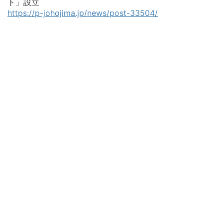
ト」設立
https://p-johojima.jp/news/post-33504/