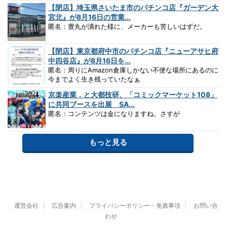
【閉店】埼玉県さいたま市のパチンコ店『ガーデン大
宮北』が8月16日の営業...
匿名：豊丸が潰れた様に、メーカーも苦しいはずだ。
【閉店】東京都府中市のパチンコ店『ニューアサヒ府
中四谷店』が8月16日を...
匿名：周りにAmazon倉庫しかない不便な場所にあるのに
今までよく生き残っていたなぁ
京楽産業．と大都技研、「コミックマーケット108」
に共同ブースを出展 SA...
匿名：コンテンツは金になりますね。さすが
もっと見る
運営会社
広告案内
プライバシーポリシー・免責事項
お問い合
わせ