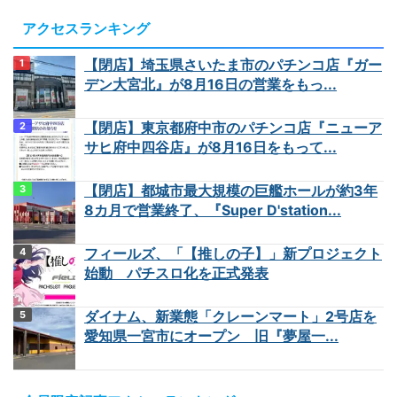
アクセスランキング
【閉店】埼玉県さいたま市のパチンコ店『ガー
デン大宮北』が8月16日の営業をもっ...
【閉店】東京都府中市のパチンコ店『ニューア
サヒ府中四谷店』が8月16日をもって...
【閉店】都城市最大規模の巨艦ホールが約3年
8カ月で営業終了、『Super D'station...
フィールズ、「【推しの子】」新プロジェクト
始動 パチスロ化を正式発表
ダイナム、新業態「クレーンマート」2号店を
愛知県一宮市にオープン 旧『夢屋一...