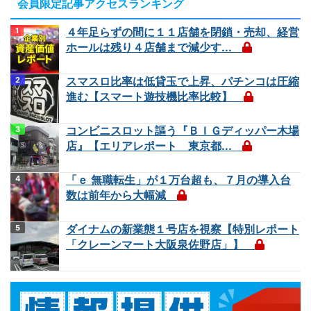
会員限定記事アクセスランキング
４年足らずの間に１１店舗を閉鎖・売却、経営
ホールは残り４店舗まで減少す...
スマスロ比率は低貸玉で上昇、パチンコは圧縮
進む【スマート遊技機比率比較】
コンビニスロット謳う『ＢＩＧディッパー木場
店』【エリアレポート 東京都...
「ｅ 無職転生」が１万台超も、７月の導入台
数は前年から大幅減
ダイナムの新業態１号店を視察【特別レポート
「クレーンマート大阪泉佐野店」】