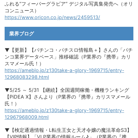
ふれる“フィーバーグラビア” デジタル写真集発売へ（オリ
コンニュース）
https://www.oricon.co.jp/news/2459513/
業界ブログ
▼【更新】【パチンコ・パチスロ情報島＋】さんの「パチ
ンコ業界データベース」推移確認（P業界の『携帯』カリ
スマメール氏！）
https://ameblo.jp/z130take-a-glory-1969715/entry-
12968083298.html
▼5/25 ～ 5/31 【継続】全国週間稼働・機種ランキング
【PiDEA X】さんより（P業界の『携帯』カリスマメール
氏！）
https://ameblo.jp/z130take-a-glory-1969715/entry-
12967968009.html
▼【検定通過情報・L転生王女と天才令嬢の魔法革命S3】
【VIP情報】「VI P業界の情報ルーム♪」（P業界の『携