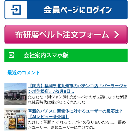
会社案内スマホ版
最近のコメント
【閉店】福岡県北九州市のパチンコ店『パーラージャ
ンボ則松店』が3月8日...
たなたな：則ジャン潰れたか…パオのが世話になったが隠
れ確変時代は稼がせてくれたしな…
革新的パチスロ新筐体に対するユーザーの反応は？
【AIレビュー番外編】
たけし：革新？ それって、パイの取り合いだろ...。 辞め
たユーザー、新規ユーザーに向けての...