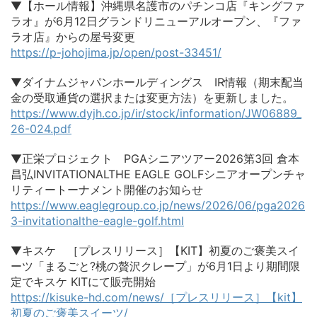
▼【ホール情報】沖縄県名護市のパチンコ店『キングファ
ラオ』が6月12日グランドリニューアルオープン、『ファ
ラオ店』からの屋号変更
https://p-johojima.jp/open/post-33451/
▼ダイナムジャパンホールディングス IR情報（期末配当
金の受取通貨の選択または変更方法）を更新しました。
https://www.dyjh.co.jp/ir/stock/information/JW06889_
26-024.pdf
▼正栄プロジェクト PGAシニアツアー2026第3回 倉本
昌弘INVITATIONALTHE EAGLE GOLFシニアオープンチャ
リティートーナメント開催のお知らせ
https://www.eaglegroup.co.jp/news/2026/06/pga2026
3-invitationalthe-eagle-golf.html
▼キスケ ［プレスリリース］【KIT】初夏のご褒美スイ
ーツ「まるごと?桃の贅沢クレープ」が6月1日より期間限
定でキスケ KITにて販売開始
https://kisuke-hd.com/news/［プレスリリース］【kit】
初夏のご褒美スイーツ/