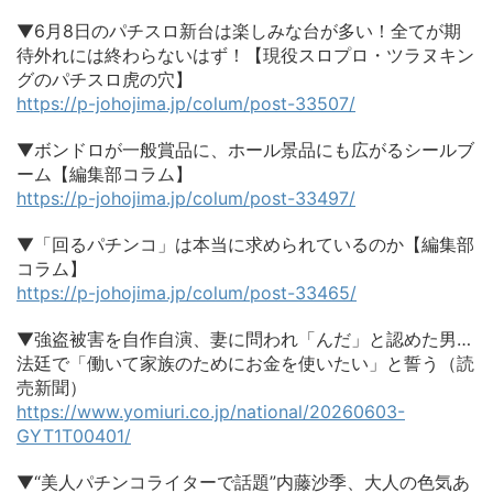
▼6月8日のパチスロ新台は楽しみな台が多い！全てが期
待外れには終わらないはず！【現役スロプロ・ツラヌキン
グのパチスロ虎の穴】
https://p-johojima.jp/colum/post-33507/
▼ボンドロが一般賞品に、ホール景品にも広がるシールブ
ーム【編集部コラム】
https://p-johojima.jp/colum/post-33497/
▼「回るパチンコ」は本当に求められているのか【編集部
コラム】
https://p-johojima.jp/colum/post-33465/
▼強盗被害を自作自演、妻に問われ「んだ」と認めた男…
法廷で「働いて家族のためにお金を使いたい」と誓う（読
売新聞）
https://www.yomiuri.co.jp/national/20260603-
GYT1T00401/
▼“美人パチンコライターで話題”内藤沙季、大人の色気あ