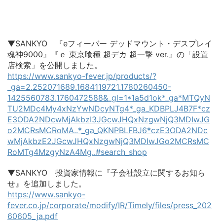
▼SANKYO 『eフィーバー デッドマウント・デスプレイ
魂神9000』『ｅ 東京喰種 超デカ 超一撃 ver.』の「設置
店検索」を公開しました。
https://www.sankyo-fever.jp/products/?
_ga=2.252071689.1684119721.1780260450-
1425560783.1760472588&_gl=1*1a5d1ok*_ga*MTQyN
TU2MDc4My4xNzYwNDcyNTg4*_ga_KDBPLJ4B7F*cz
E3ODA2NDcwMjAkbzI3JGcwJHQxNzgwNjQ3MDIwJG
o2MCRsMCRoMA..*_ga_QKNPBLFBJ6*czE3ODA2NDc
wMjAkbzE2JGcwJHQxNzgwNjQ3MDIwJGo2MCRsMC
RoMTg4MzgyNzA4Mg..#search_shop
▼SANKYO 投資家情報に『子会社設立に関するお知ら
せ』を追加しました。
https://www.sankyo-
fever.co.jp/corporate/modify/IR/Timely/files/press_202
60605_ja.pdf