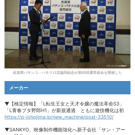
佐賀県パチンコ・パチスロ店協同組合が第65回通常総会を開催した
メーカー
▼【検定情報】「L転生王女と天才令嬢の魔法革命S3」
「L青春ブタ野郎H1」が新規通過 ともに遊技機化は初
https://p-johojima.jp/new_machine/post-33510/
▼SANKYO、映像制作機能強化へ新子会社「サン・アー