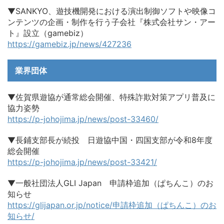
▼SANKYO、遊技機開発における演出制御ソフトや映像コ
ンテンツの企画・制作を行う子会社『株式会社サン・アー
ト』設立（gamebiz）
https://gamebiz.jp/news/427236
業界団体
▼佐賀県遊協が通常総会開催、特殊詐欺対策アプリ普及に
協力姿勢
https://p-johojima.jp/news/post-33460/
▼長鋪支部長が続投 日遊協中国・四国支部が令和8年度
総会開催
https://p-johojima.jp/news/post-33421/
▼一般社団法人GLI Japan 申請枠追加（ぱちんこ）のお
知らせ
https://glijapan.or.jp/notice/申請枠追加（ぱちんこ）のお
知らせ/