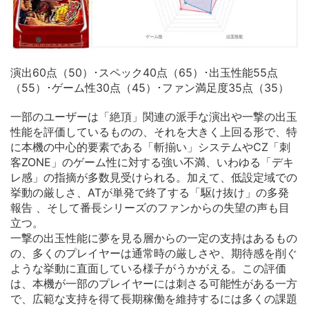
演出60点（50）･スペック40点（65）･出玉性能55点
（55）･ゲーム性30点（45）･ファン満足度35点（35）
一部のユーザーは「絶頂」関連の派手な演出や一撃の出玉
性能を評価しているものの、それを大きく上回る形で、特
に本機の中心的要素である「斬揃い」システムやCZ「刺
客ZONE」のゲーム性に対する強い不満、いわゆる「デキ
レ感」の指摘が多数見受けられる。加えて、低設定域での
挙動の厳しさ、ATが単発で終了する「駆け抜け」の多発
報告 、そして番長シリーズのファンからの失望の声も目
立つ。
一撃の出玉性能に夢を見る層からの一定の支持はあるもの
の、多くのプレイヤーは通常時の厳しさや、期待感を削ぐ
ような挙動に直面している様子がうかがえる。この評価
は、本機が一部のプレイヤーには刺さる可能性がある一方
で、広範な支持を得て長期稼働を維持するには多くの課題