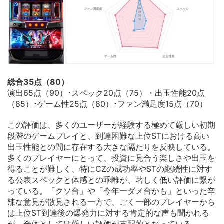
総合35点（80）
演出65点（90）･スペック20点（75）・出玉性能20点
（85）･ゲーム性25点（80）･ファン満足度15点（70）
この評価は、多くのユーザーが経験する極めて厳しい初期
段階のゲームプレイと、到達困難な上位STにおける高い
出玉性能との間に存在する大きな隔たりを反映している。
多くのプレイヤーにとって、投資に見合う楽しさや出玉を
得ることが難しく、特にCZの成功率やSTの継続性に対す
る公表スペックと体感との乖離が、著しく低い評価に繋が
っている。「クソ台」や「今年一ダメ台かも」といった辛
辣な意見が散見される一方で、ごく一部のプレイヤーから
は上位ST到達後の爆発力に対する肯定的な声も聞かれる
が、全体としては厳しい評価が支配的となっている。