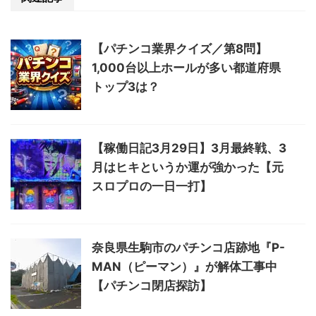
【パチンコ業界クイズ／第8問】
1,000台以上ホールが多い都道府県
トップ3は？
【稼働日記3月29日】3月最終戦、3
月はヒキというか運が強かった【元
スロプロの一日一打】
奈良県生駒市のパチンコ店跡地『P-
MAN（ピーマン）』が解体工事中
【パチンコ閉店探訪】