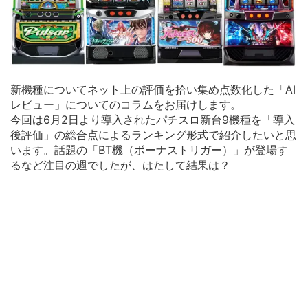
新機種についてネット上の評価を拾い集め点数化した「AI
レビュー」についてのコラムをお届けします。
今回は6月2日より導入されたパチスロ新台9機種を「導入
後評価」の総合点によるランキング形式で紹介したいと思
います。話題の「BT機（ボーナストリガー）」が登場す
るなど注目の週でしたが、はたして結果は？