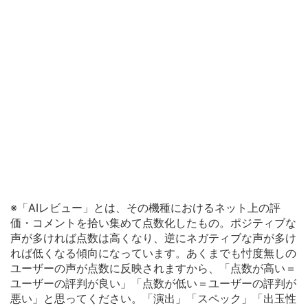
※「AIレビュー」とは、その機種におけるネット上の評
価・コメントを拾い集めて点数化したもの。ポジティブな
声が多ければ点数は高くなり、逆にネガティブな声が多け
れば低くなる傾向になっています。あくまでも忖度無しの
ユーザーの声が点数に反映されますから、「点数が高い＝
ユーザーの評判が良い」「点数が低い＝ユーザーの評判が
悪い」と思ってください。「演出」「スペック」「出玉性