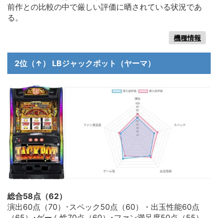
前作との比較の中で厳しい評価に晒されている状況であ
る。
機種情報
2位（↑） LBジャックポット（ヤーマ）
総合58点（62）
演出60点（70）･スペック50点（60）・出玉性能60点
（65）･ゲーム性70点（60）･ファン満足度50点（55）