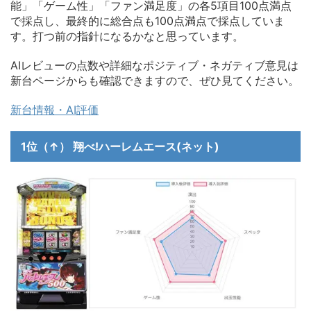
能」「ゲーム性」「ファン満足度」の各5項目100点満点
で採点し、最終的に総合点も100点満点で採点していま
す。打つ前の指針になるかなと思っています。
AIレビューの点数や詳細なポジティブ・ネガティブ意見は
新台ページからも確認できますので、ぜひ見てください。
新台情報・AI評価
1位（↑） 翔べ!ハーレムエース(ネット)