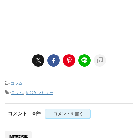
-
コラム
-
コラム
,
新台AIレビュー
コメント：0件
コメントを書く
関連記事