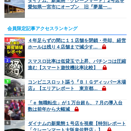
ダイナム、新業態「クレーンマート」2号店を
愛知県一宮市にオープン 旧『夢屋一...
会員限定記事アクセスランキング
４年足らずの間に１１店舗を閉鎖・売却、経営
ホールは残り４店舗まで減少す...
スマスロ比率は低貸玉で上昇、パチンコは圧縮
進む【スマート遊技機比率比較】
コンビニスロット謳う『ＢＩＧディッパー木場
店』【エリアレポート 東京都...
「ｅ 無職転生」が１万台超も、７月の導入台
数は前年から大幅減
ダイナムの新業態１号店を視察【特別レポート
「クレーンマート大阪泉佐野店」】