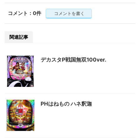
コメント：0件
コメントを書く
関連記事
デカスタP戦国無双100ver.
PHはねもの ハネ釈迦