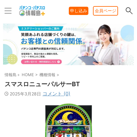
申し込み
会員ページ
情報島＋ HOME
>
機種情報
>
スマスロニューパルサーBT
コメント (0)
2025年3月28日