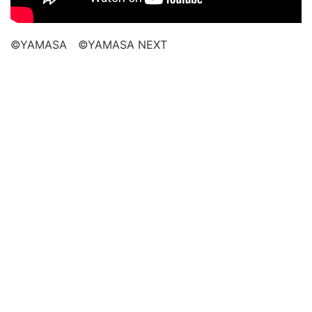
©YAMASA ©YAMASA NEXT