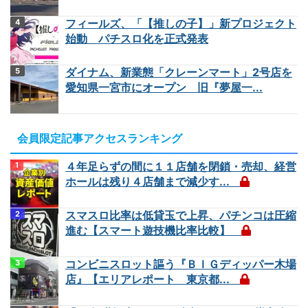
フィールズ、「【推しの子】」新プロジェクト
始動 パチスロ化を正式発表
ダイナム、新業態「クレーンマート」2号店を
愛知県一宮市にオープン 旧『夢屋一...
会員限定記事アクセスランキング
４年足らずの間に１１店舗を閉鎖・売却、経営
ホールは残り４店舗まで減少す...
スマスロ比率は低貸玉で上昇、パチンコは圧縮
進む【スマート遊技機比率比較】
コンビニスロット謳う『ＢＩＧディッパー木場
店』【エリアレポート 東京都...