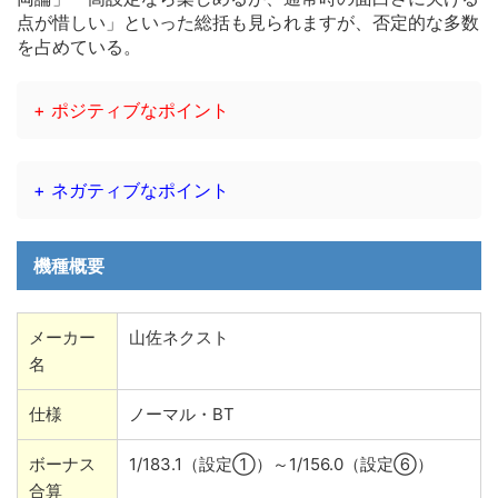
点が惜しい」といった総括も見られますが、否定的な多数
を占めている。
+ ポジティブなポイント
+ ネガティブなポイント
機種概要
メーカー
山佐ネクスト
名
仕様
ノーマル・BT
ボーナス
1/183.1（設定①）～1/156.0（設定⑥）
合算