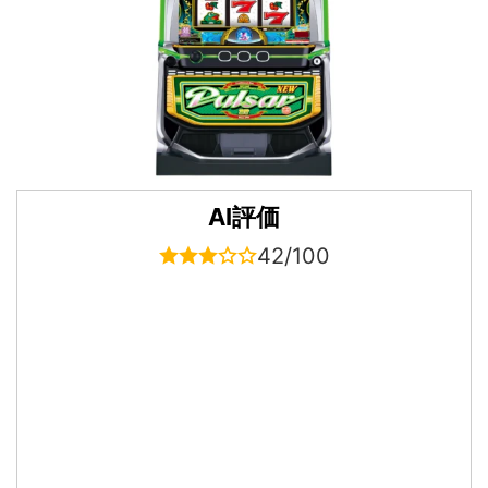
AI評価
42/100