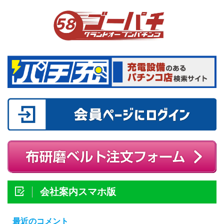
会社案内スマホ版
最近のコメント