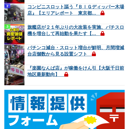
コンビニスロット謳う『ＢＩＧディッパー木場
店』【エリアレポート 東京都...
旗艦店が２１年ぶりの大改装を実施、パチスロ
機を増台して再始動を果たす【...
パチンコ減台・スロット増台が鮮明、月間増減
台店舗数から見る設置シフト
『楽園なんば店』が稼働をけん引【大阪千日前
地区最新動向】