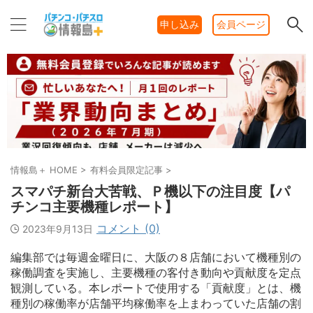
申し込み
会員ページ
情報島＋ HOME
>
有料会員限定記事
>
スマパチ新台大苦戦、Ｐ機以下の注目度【パ
チンコ主要機種レポート】
コメント (0)
2023年9月13日
編集部では毎週金曜日に、大阪の８店舗において機種別の
稼働調査を実施し、主要機種の客付き動向や貢献度を定点
観測している。本レポートで使用する「貢献度」とは、機
種別の稼働率が店舗平均稼働率を上まわっていた店舗の割