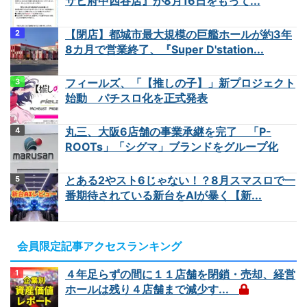
サヒ府中四谷店』が8月16日をもって...
【閉店】都城市最大規模の巨艦ホールが約3年
8カ月で営業終了、『Super D'station...
フィールズ、「【推しの子】」新プロジェクト
始動 パチスロ化を正式発表
丸三、大阪6店舗の事業承継を完了 「P-
ROOTs」「シグマ」ブランドをグループ化
とある2やスト6じゃない！？8月スマスロで一
番期待されている新台をAIが暴く【新...
会員限定記事アクセスランキング
４年足らずの間に１１店舗を閉鎖・売却、経営
ホールは残り４店舗まで減少す...