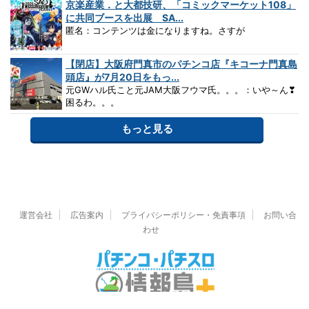
京楽産業．と大都技研、「コミックマーケット108」
に共同ブースを出展 SA...
匿名：コンテンツは金になりますね。さすが
【閉店】大阪府門真市のパチンコ店『キコーナ門真島
頭店』が7月20日をもっ...
元GWハル氏こと元JAM大阪フウマ氏。。。：いや～ん❣
困るわ。。。
もっと見る
運営会社
広告案内
プライバシーポリシー・免責事項
お問い合
わせ