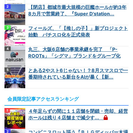
【閉店】都城市最大規模の巨艦ホールが約3年
8カ月で営業終了、『Super D'station...
フィールズ、「【推しの子】」新プロジェクト
始動 パチスロ化を正式発表
丸三、大阪6店舗の事業承継を完了 「P-
ROOTs」「シグマ」ブランドをグループ化
とある2やスト6じゃない！？8月スマスロで一
番期待されている新台をAIが暴く【新...
会員限定記事アクセスランキング
４年足らずの間に１１店舗を閉鎖・売却、経営
ホールは残り４店舗まで減少す...
コンビニスロット謳う『ＢＩＧディッパー木場