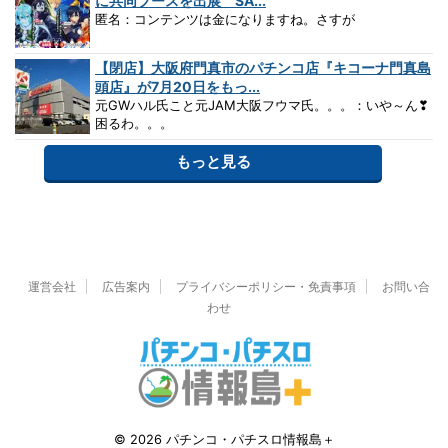
に共同ブースを出展 SA...
匿名：コンテンツは金になりますね。さすが
【閉店】大阪府門真市のパチンコ店『キコーナ門真島
頭店』が7月20日をもっ...
元GWハル氏こと元JAM大阪フウマ氏。。。：いや～ん❣
困るわ。。。
もっと見る
運営会社
広告案内
プライバシーポリシー・免責事項
お問い合
わせ
© 2026 パチンコ・パチスロ情報島＋