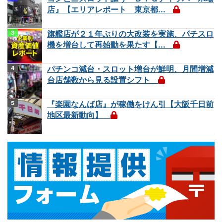
店』【エリアレポート 東京都...
旗艦店が２１年ぶりの大改装を実施、パチスロ
機を増台して再始動を果たす【...
パチンコ減台・スロット増台が鮮明、月間増減
台店舗数から見る設置シフト
『楽園なんば店』が稼働をけん引【大阪千日前
地区最新動向】