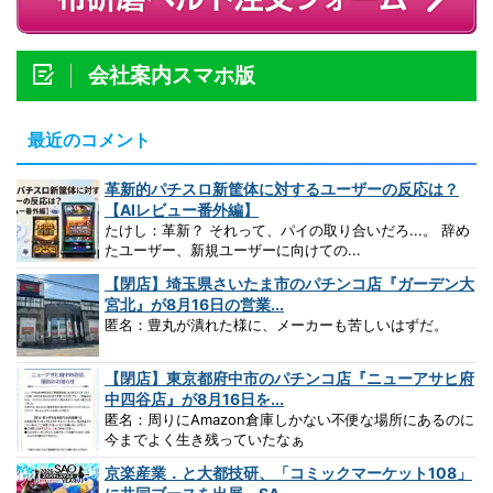
会社案内スマホ版
最近のコメント
革新的パチスロ新筐体に対するユーザーの反応は？
【AIレビュー番外編】
たけし：革新？ それって、パイの取り合いだろ...。 辞め
たユーザー、新規ユーザーに向けての...
【閉店】埼玉県さいたま市のパチンコ店『ガーデン大
宮北』が8月16日の営業...
匿名：豊丸が潰れた様に、メーカーも苦しいはずだ。
【閉店】東京都府中市のパチンコ店『ニューアサヒ府
中四谷店』が8月16日を...
匿名：周りにAmazon倉庫しかない不便な場所にあるのに
今までよく生き残っていたなぁ
京楽産業．と大都技研、「コミックマーケット108」