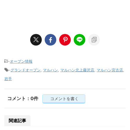
-
オープン情報
-
グランドオープン
,
マルハン
,
マルハン北上藤沢店
,
マルハン宮古店
,
岩手
コメント：0件
コメントを書く
関連記事