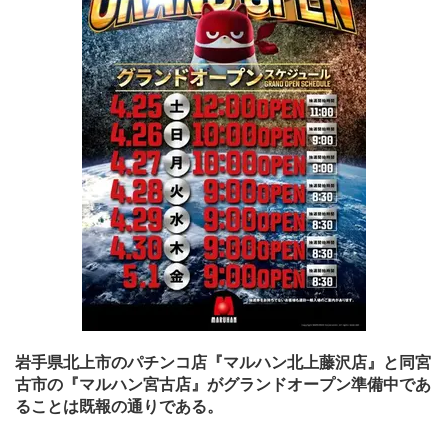
岩手県北上市のパチンコ店『マルハン北上藤沢店』と同宮
古市の『マルハン宮古店』がグランドオープン準備中であ
ることは既報の通りである。