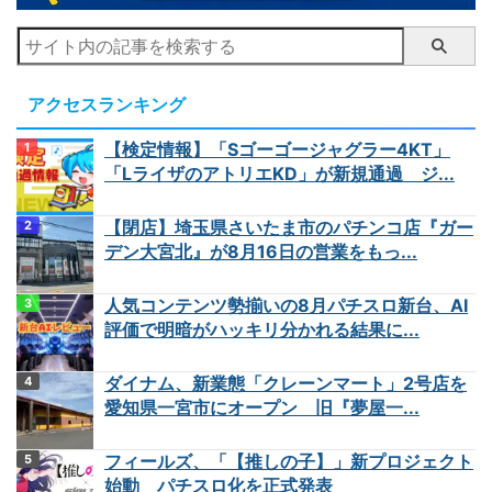
アクセスランキング
【検定情報】「Sゴーゴージャグラー4KT」
「LライザのアトリエKD」が新規通過 ジ...
【閉店】埼玉県さいたま市のパチンコ店『ガー
デン大宮北』が8月16日の営業をもっ...
人気コンテンツ勢揃いの8月パチスロ新台、AI
評価で明暗がハッキリ分かれる結果に...
ダイナム、新業態「クレーンマート」2号店を
愛知県一宮市にオープン 旧『夢屋一...
フィールズ、「【推しの子】」新プロジェクト
始動 パチスロ化を正式発表