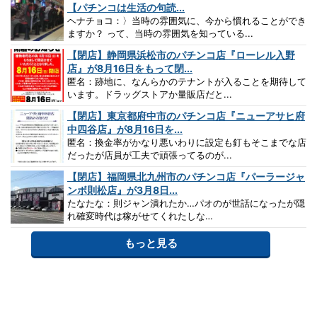
【パチンコは生活の句読...
ヘナチョコ：〉当時の雰囲気に、今から慣れることができ
ますか？ って、当時の雰囲気を知っている...
【閉店】静岡県浜松市のパチンコ店『ローレル入野
店』が8月16日をもって閉...
匿名：跡地に、なんらかのテナントが入ることを期待して
います。ドラッグストアか量販店だと...
【閉店】東京都府中市のパチンコ店『ニューアサヒ府
中四谷店』が8月16日を...
匿名：換金率がかなり悪いわりに設定も釘もそこまでな店
だったが店員が工夫で頑張ってるのが...
【閉店】福岡県北九州市のパチンコ店『パーラージャ
ンボ則松店』が3月8日...
たなたな：則ジャン潰れたか…パオのが世話になったが隠
れ確変時代は稼がせてくれたしな…
もっと見る