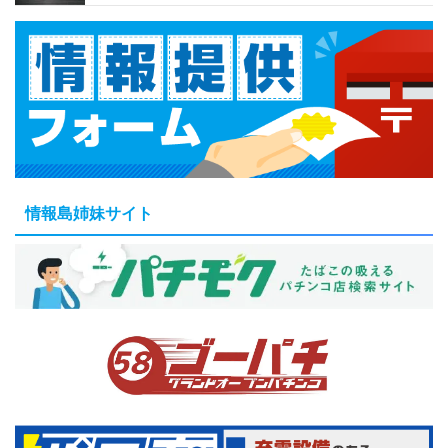
情報島姉妹サイト