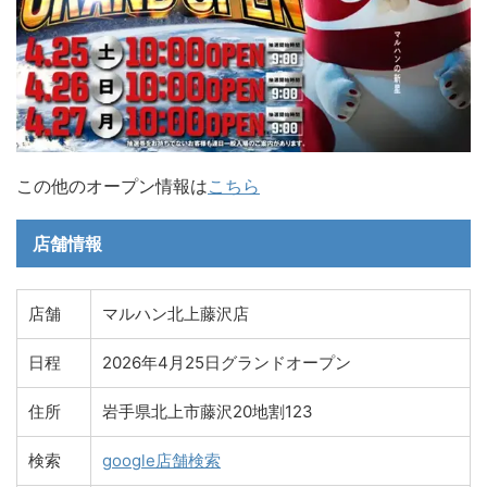
この他のオープン情報は
こちら
店舗情報
店舗
マルハン北上藤沢店
日程
2026年4月25日グランドオープン
住所
岩手県北上市藤沢20地割123
検索
google店舗検索