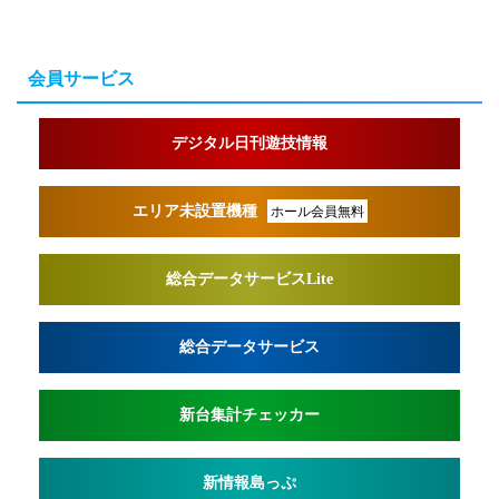
会員サービス
デジタル日刊遊技情報
エリア未設置機種
ホール会員無料
総合データサービスLite
総合データサービス
新台集計チェッカー
新情報島っぷ