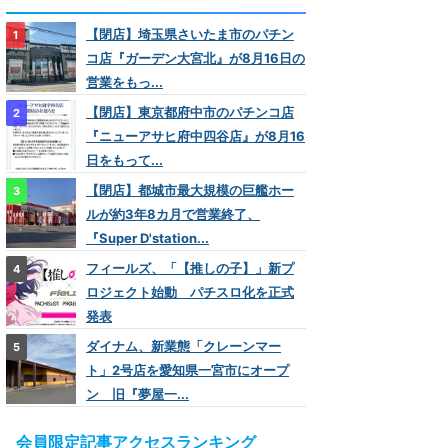
【閉店】埼玉県さいたま市のパチン
コ店『ガーデン大宮北』が8月16日の
営業をもっ...
【閉店】東京都府中市のパチンコ店
『ニューアサヒ府中四谷店』が8月16
日をもって...
【閉店】都城市最大規模の巨艦ホー
ルが約3年8カ月で営業終了、
『Super D'station...
フィールズ、「【推しの子】」新プ
ロジェクト始動 パチスロ化を正式
発表
ダイナム、新業態「クレーンマー
ト」2号店を愛知県一宮市にオープ
ン 旧『夢屋一...
会員限定記事アクセスランキング