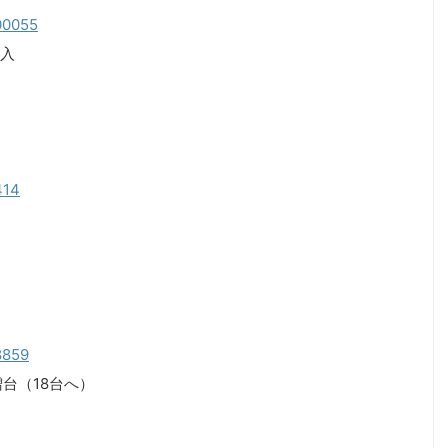
200055
入
414
08859
台（18台へ）