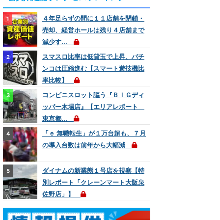
４年足らずの間に１１店舗を閉鎖・
売却、経営ホールは残り４店舗まで
減少す...
スマスロ比率は低貸玉で上昇、パチ
ンコは圧縮進む【スマート遊技機比
率比較】
コンビニスロット謳う『ＢＩＧディ
ッパー木場店』【エリアレポート
東京都...
「ｅ 無職転生」が１万台超も、７月
の導入台数は前年から大幅減
ダイナムの新業態１号店を視察【特
別レポート「クレーンマート大阪泉
佐野店」】