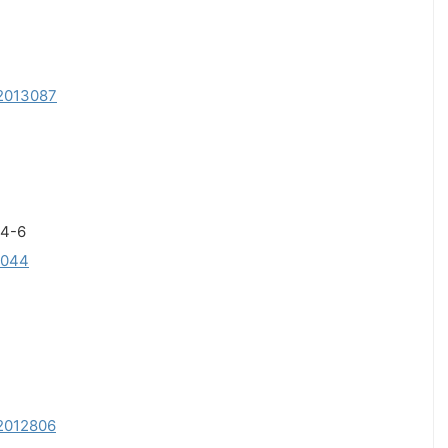
52013087
-6
10044
52012806