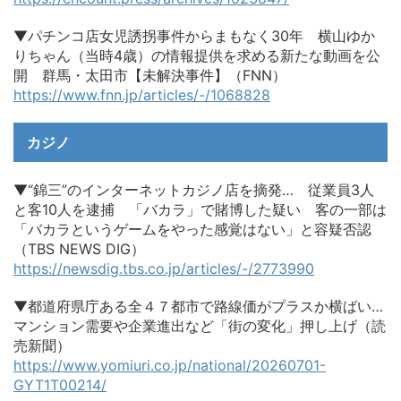
▼パチンコ店女児誘拐事件からまもなく30年 横山ゆか
りちゃん（当時4歳）の情報提供を求める新たな動画を公
開 群馬・太田市【未解決事件】（FNN）
https://www.fnn.jp/articles/-/1068828
カジノ
▼“錦三”のインターネットカジノ店を摘発… 従業員3人
と客10人を逮捕 「バカラ」で賭博した疑い 客の一部は
「バカラというゲームをやった感覚はない」と容疑否認
（TBS NEWS DIG）
https://newsdig.tbs.co.jp/articles/-/2773990
▼都道府県庁ある全４７都市で路線価がプラスか横ばい…
マンション需要や企業進出など「街の変化」押し上げ（読
売新聞）
https://www.yomiuri.co.jp/national/20260701-
GYT1T00214/