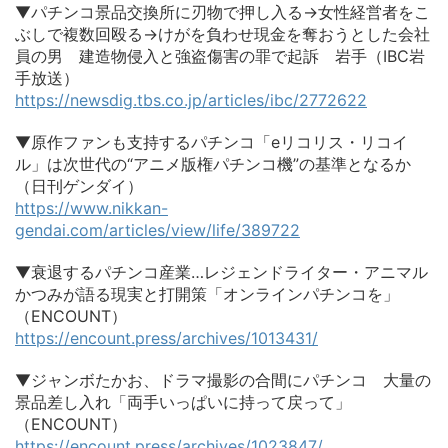
▼パチンコ景品交換所に刃物で押し入る→女性経営者をこ
ぶしで複数回殴る→けがを負わせ現金を奪おうとした会社
員の男 建造物侵入と強盗傷害の罪で起訴 岩手（IBC岩
手放送）
https://newsdig.tbs.co.jp/articles/ibc/2772622
▼原作ファンも支持するパチンコ「eリコリス・リコイ
ル」は次世代の“アニメ版権パチンコ機”の基準となるか
（日刊ゲンダイ）
https://www.nikkan-
gendai.com/articles/view/life/389722
▼衰退するパチンコ産業…レジェンドライター・アニマル
かつみが語る現実と打開策「オンラインパチンコを」
（ENCOUNT）
https://encount.press/archives/1013431/
▼ジャンボたかお、ドラマ撮影の合間にパチンコ 大量の
景品差し入れ「両手いっぱいに持って戻って」
（ENCOUNT）
https://encount.press/archives/1023847/