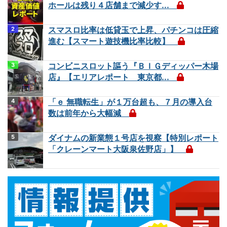
ホールは残り４店舗まで減少す...
スマスロ比率は低貸玉で上昇、パチンコは圧縮
進む【スマート遊技機比率比較】
コンビニスロット謳う『ＢＩＧディッパー木場
店』【エリアレポート 東京都...
「ｅ 無職転生」が１万台超も、７月の導入台
数は前年から大幅減
ダイナムの新業態１号店を視察【特別レポート
「クレーンマート大阪泉佐野店」】