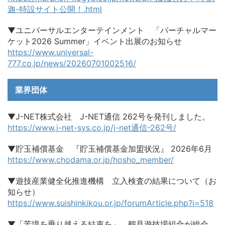
迦-特設サイト公開！.html
▼ユニバーサルエンターテインメント 「バーチャルマー
ケット2026 Summer」イベント出展のお知らせ
https://www.universal-
777.co.jp/news/20260701002516/
業界団体
▼J-NET株式会社 J-NET通信 262号を発刊しました。
https://www.j-net-sys.co.jp/j-net通信-262号/
▼貯玉補償基金 『貯玉補償基金加盟状況』 2026年6月
https://www.chodama.or.jp/hosho_member/
▼遊技産業健全化推進機構 立入検査の結果について（お
知らせ）
https://www.suishinkikou.or.jp/forumArticle.php?i=518
▼「苦境を乗り越える結束を」 鶴見遊技場組合が総会