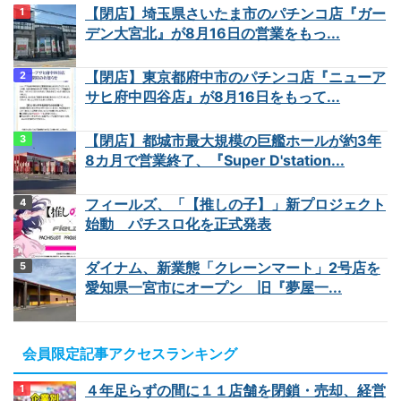
【閉店】埼玉県さいたま市のパチンコ店『ガー
デン大宮北』が8月16日の営業をもっ...
【閉店】東京都府中市のパチンコ店『ニューア
サヒ府中四谷店』が8月16日をもって...
【閉店】都城市最大規模の巨艦ホールが約3年
8カ月で営業終了、『Super D'station...
フィールズ、「【推しの子】」新プロジェクト
始動 パチスロ化を正式発表
ダイナム、新業態「クレーンマート」2号店を
愛知県一宮市にオープン 旧『夢屋一...
会員限定記事アクセスランキング
４年足らずの間に１１店舗を閉鎖・売却、経営