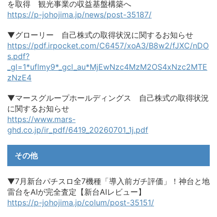
を取得 観光事業の収益基盤構築へ
https://p-johojima.jp/news/post-35187/
▼グローリー 自己株式の取得状況に関するお知らせ
https://pdf.irpocket.com/C6457/xoA3/B8w2/fJXC/nDO
s.pdf?
_gl=1*uflmy9*_gcl_au*MjEwNzc4MzM2OS4xNzc2MTE
zNzE4
▼マースグループホールディングス 自己株式の取得状況
に関するお知らせ
https://www.mars-
ghd.co.jp/ir_pdf/6419_20260701_1j.pdf
その他
▼7月新台パチスロ全7機種「導入前ガチ評価」！神台と地
雷台をAIが完全査定【新台AIレビュー】
https://p-johojima.jp/colum/post-35151/