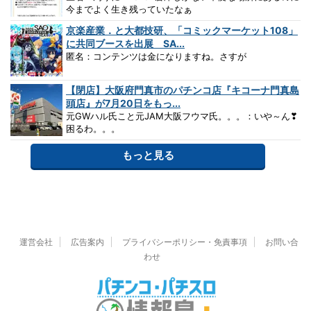
今までよく生き残っていたなぁ
京楽産業．と大都技研、「コミックマーケット108」
に共同ブースを出展 SA...
匿名：コンテンツは金になりますね。さすが
【閉店】大阪府門真市のパチンコ店『キコーナ門真島
頭店』が7月20日をもっ...
元GWハル氏こと元JAM大阪フウマ氏。。。：いや～ん❣
困るわ。。。
もっと見る
運営会社
広告案内
プライバシーポリシー・免責事項
お問い合
わせ