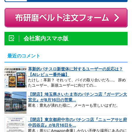
会社案内スマホ版
最近のコメント
革新的パチスロ新筐体に対するユーザーの反応は？
【AIレビュー番外編】
たけし：革新？ それって、パイの取り合いだろ...。 辞め
たユーザー、新規ユーザーに向けての...
【閉店】埼玉県さいたま市のパチンコ店『ガーデン大
宮北』が8月16日の営業...
匿名：豊丸が潰れた様に、メーカーも苦しいはずだ。
【閉店】東京都府中市のパチンコ店『ニューアサヒ府
中四谷店』が8月16日を...
匿名：周りにAmazon倉庫しかない不便な場所にあるのに