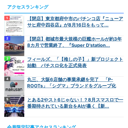
アクセスランキング
【閉店】東京都府中市のパチンコ店『ニューア
サヒ府中四谷店』が8月16日をもって...
【閉店】都城市最大規模の巨艦ホールが約3年
8カ月で営業終了、『Super D'station...
フィールズ、「【推しの子】」新プロジェクト
始動 パチスロ化を正式発表
丸三、大阪6店舗の事業承継を完了 「P-
ROOTs」「シグマ」ブランドをグループ化
とある2やスト6じゃない！？8月スマスロで一
番期待されている新台をAIが暴く【新...
会員限定記事アクセスランキング