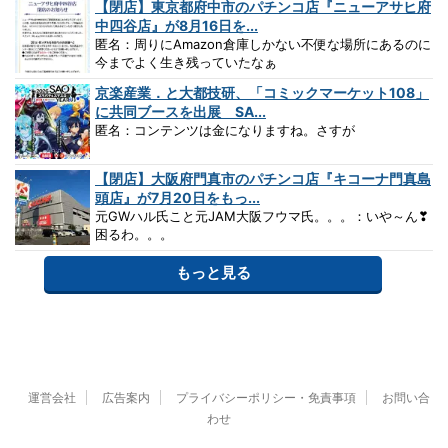
【閉店】東京都府中市のパチンコ店『ニューアサヒ府
中四谷店』が8月16日を...
匿名：周りにAmazon倉庫しかない不便な場所にあるのに
今までよく生き残っていたなぁ
京楽産業．と大都技研、「コミックマーケット108」
に共同ブースを出展 SA...
匿名：コンテンツは金になりますね。さすが
【閉店】大阪府門真市のパチンコ店『キコーナ門真島
頭店』が7月20日をもっ...
元GWハル氏こと元JAM大阪フウマ氏。。。：いや～ん❣
困るわ。。。
もっと見る
運営会社
広告案内
プライバシーポリシー・免責事項
お問い合
わせ