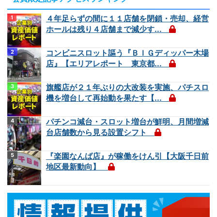
４年足らずの間に１１店舗を閉鎖・売却、経営
ホールは残り４店舗まで減少す...
コンビニスロット謳う『ＢＩＧディッパー木場
店』【エリアレポート 東京都...
旗艦店が２１年ぶりの大改装を実施、パチスロ
機を増台して再始動を果たす【...
パチンコ減台・スロット増台が鮮明、月間増減
台店舗数から見る設置シフト
『楽園なんば店』が稼働をけん引【大阪千日前
地区最新動向】