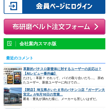
会社案内スマホ版
最近のコメント
革新的パチスロ新筐体に対するユーザーの反応は？
【AIレビュー番外編】
たけし：革新？ それって、パイの取り合いだろ...。 辞め
たユーザー、新規ユーザーに向けての...
【閉店】埼玉県さいたま市のパチンコ店『ガーデン大
宮北』が8月16日の営業...
匿名：豊丸が潰れた様に、メーカーも苦しいはずだ。