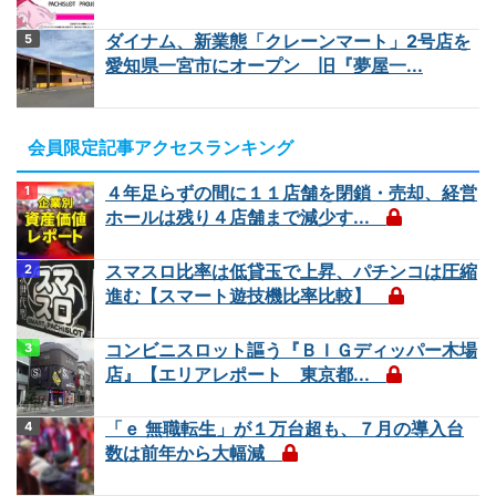
ダイナム、新業態「クレーンマート」2号店を
愛知県一宮市にオープン 旧『夢屋一...
会員限定記事アクセスランキング
４年足らずの間に１１店舗を閉鎖・売却、経営
ホールは残り４店舗まで減少す...
スマスロ比率は低貸玉で上昇、パチンコは圧縮
進む【スマート遊技機比率比較】
コンビニスロット謳う『ＢＩＧディッパー木場
店』【エリアレポート 東京都...
「ｅ 無職転生」が１万台超も、７月の導入台
数は前年から大幅減