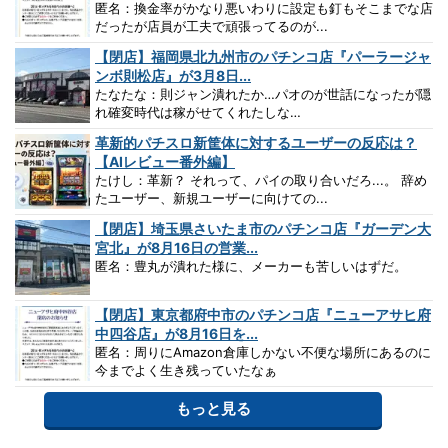
匿名：換金率がかなり悪いわりに設定も釘もそこまでな店
だったが店員が工夫で頑張ってるのが...
【閉店】福岡県北九州市のパチンコ店『パーラージャ
ンボ則松店』が3月8日...
たなたな：則ジャン潰れたか…パオのが世話になったが隠
れ確変時代は稼がせてくれたしな…
革新的パチスロ新筐体に対するユーザーの反応は？
【AIレビュー番外編】
たけし：革新？ それって、パイの取り合いだろ...。 辞め
たユーザー、新規ユーザーに向けての...
【閉店】埼玉県さいたま市のパチンコ店『ガーデン大
宮北』が8月16日の営業...
匿名：豊丸が潰れた様に、メーカーも苦しいはずだ。
【閉店】東京都府中市のパチンコ店『ニューアサヒ府
中四谷店』が8月16日を...
匿名：周りにAmazon倉庫しかない不便な場所にあるのに
今までよく生き残っていたなぁ
もっと見る