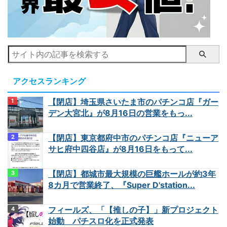
アクセスランキング
【閉店】埼玉県さいたま市のパチンコ店『ガー
デン大宮北』が8月16日の営業をもっ...
【閉店】東京都府中市のパチンコ店『ニューア
サヒ府中四谷店』が8月16日をもって...
【閉店】都城市最大規模の巨艦ホールが約3年
8カ月で営業終了、『Super D'station...
フィールズ、「【推しの子】」新プロジェクト
始動 パチスロ化を正式発表