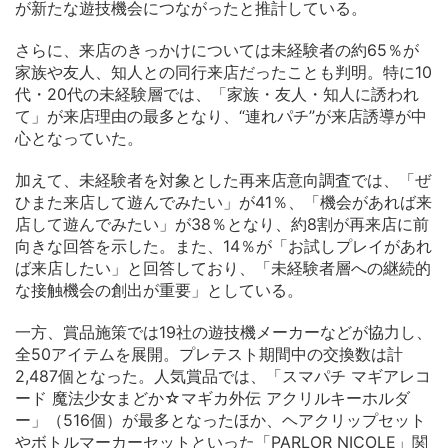
が新たな遊技機会につながったと推計している。
さらに、来店のきっかけについては未経験者の約65％が
家族や友人、知人との同行来店だったことも判明。特に10
代・20代の未経験層では、「家族・友人・知人に誘われ
て」が来店理由の最多となり、“連れパチ”が来店誘導が中
心となっていた。
加えて、未経験者を対象とした再来店意向調査では、「ぜ
ひまた来店して遊んでみたい」が41％、「機会があれば来
店して遊んでみたい」が38％となり、約8割が再来店に前
向きな回答を示した。また、14％が「お試しプレイがあれ
ば来店したい」と回答しており、「未経験者層への継続的
な接触機会の創出が重要」としている。
一方、賞品施策では19社の遊技機メーカーなどが協力し、
全50アイテムを展開。プレテスト期間中の交換数は計
2,487個となった。人気賞品では、「スマパチ マギアレコ
ード 魔法少女まどか☆マギカ外伝 アクリルキーホルダ
ー」（516個）が最多となったほか、ヘアクリップセット
やボトルマーカーセットといった「PARLOR NICOLE」関