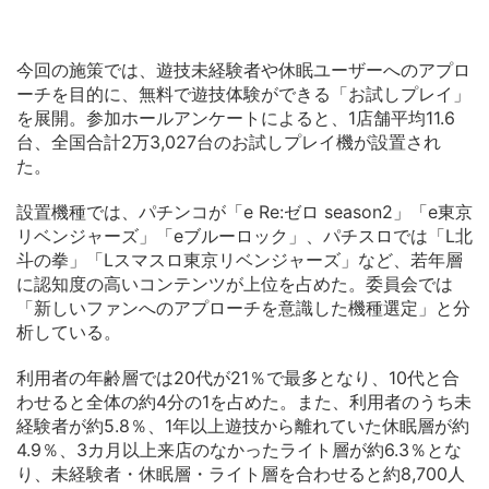
今回の施策では、遊技未経験者や休眠ユーザーへのアプロ
ーチを目的に、無料で遊技体験ができる「お試しプレイ」
を展開。参加ホールアンケートによると、1店舗平均11.6
台、全国合計2万3,027台のお試しプレイ機が設置され
た。
設置機種では、パチンコが「e Re:ゼロ season2」「e東京
リベンジャーズ」「eブルーロック」、パチスロでは「L北
斗の拳」「Lスマスロ東京リベンジャーズ」など、若年層
に認知度の高いコンテンツが上位を占めた。委員会では
「新しいファンへのアプローチを意識した機種選定」と分
析している。
利用者の年齢層では20代が21％で最多となり、10代と合
わせると全体の約4分の1を占めた。また、利用者のうち未
経験者が約5.8％、1年以上遊技から離れていた休眠層が約
4.9％、3カ月以上来店のなかったライト層が約6.3％とな
り、未経験者・休眠層・ライト層を合わせると約8,700人