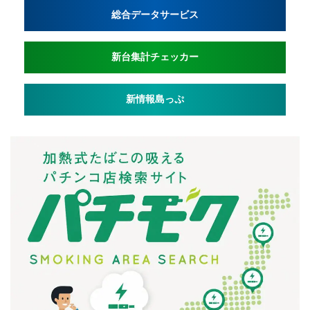
総合データサービス
新台集計チェッカー
新情報島っぷ