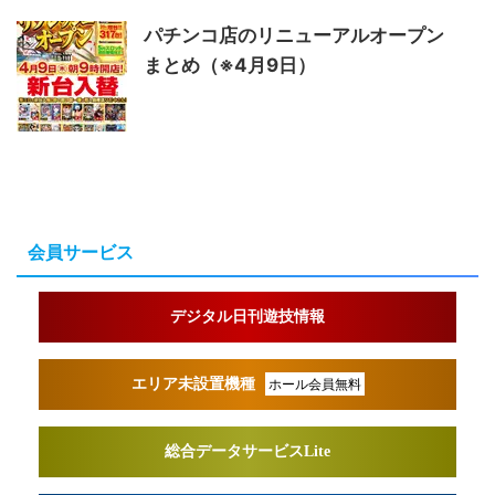
パチンコ店のリニューアルオープン
まとめ（※4月9日）
会員サービス
デジタル日刊遊技情報
エリア未設置機種
ホール会員無料
総合データサービスLite