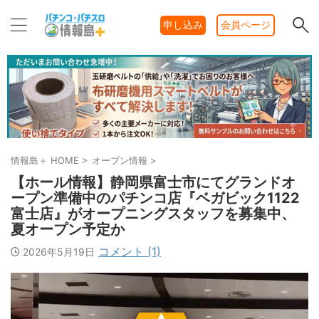
申し込み
会員ページ
情報島＋ HOME
>
オープン情報
>
【ホール情報】静岡県富士市にてグランドオ
ープン準備中のパチンコ店『ベガビック1122
富士店』がオープニングスタッフを募集中、
夏オープン予定か
コメント (1)
2026年5月19日