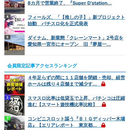
8カ月で営業終了、『Super D'station...
フィールズ、「【推しの子】」新プロジェクト
始動 パチスロ化を正式発表
ダイナム、新業態「クレーンマート」2号店を
愛知県一宮市にオープン 旧『夢屋一...
会員限定記事アクセスランキング
４年足らずの間に１１店舗を閉鎖・売却、経営
ホールは残り４店舗まで減少す...
スマスロ比率は低貸玉で上昇、パチンコは圧縮
進む【スマート遊技機比率比較】
コンビニスロット謳う『ＢＩＧディッパー木場
店』【エリアレポート 東京都...