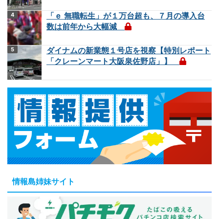
「ｅ 無職転生」が１万台超も、７月の導入台
数は前年から大幅減
ダイナムの新業態１号店を視察【特別レポート
「クレーンマート大阪泉佐野店」】
情報島姉妹サイト