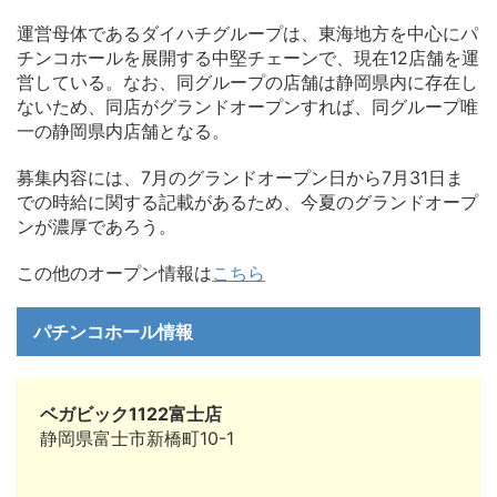
運営母体であるダイハチグループは、東海地方を中心にパ
チンコホールを展開する中堅チェーンで、現在12店舗を運
営している。なお、同グループの店舗は静岡県内に存在し
ないため、同店がグランドオープンすれば、同グループ唯
一の静岡県内店舗となる。
募集内容には、7月のグランドオープン日から7月31日ま
での時給に関する記載があるため、今夏のグランドオープ
ンが濃厚であろう。
この他のオープン情報は
こちら
パチンコホール情報
ベガビック1122富士店
静岡県富士市新橋町10-1