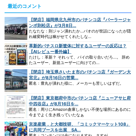
最近のコメント
【閉店】福岡県北九州市のパチンコ店『パーラージャ
ンボ則松店』が3月8日...
たなたな：則ジャン潰れたか…パオのが世話になったが隠
れ確変時代は稼がせてくれたしな…
革新的パチスロ新筐体に対するユーザーの反応は？
【AIレビュー番外編】
たけし：革新？ それって、パイの取り合いだろ...。 辞め
たユーザー、新規ユーザーに向けての...
【閉店】埼玉県さいたま市のパチンコ店『ガーデン大
宮北』が8月16日の営業...
匿名：豊丸が潰れた様に、メーカーも苦しいはずだ。
【閉店】東京都府中市のパチンコ店『ニューアサヒ府
中四谷店』が8月16日を...
匿名：周りにAmazon倉庫しかない不便な場所にあるのに
今までよく生き残っていたなぁ
京楽産業．と大都技研、「コミックマーケット108」
に共同ブースを出展 SA...
匿名：コンテンツは金になりますね。さすが