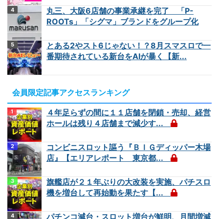
丸三、大阪6店舗の事業承継を完了 「P-
ROOTs」「シグマ」ブランドをグループ化
とある2やスト6じゃない！？8月スマスロで一
番期待されている新台をAIが暴く【新...
会員限定記事アクセスランキング
４年足らずの間に１１店舗を閉鎖・売却、経営
ホールは残り４店舗まで減少す...
コンビニスロット謳う『ＢＩＧディッパー木場
店』【エリアレポート 東京都...
旗艦店が２１年ぶりの大改装を実施、パチスロ
機を増台して再始動を果たす【...
パチンコ減台・スロット増台が鮮明、月間増減