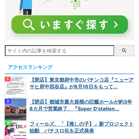
アクセスランキング
【閉店】東京都府中市のパチンコ店『ニューア
サヒ府中四谷店』が8月16日をもって...
【閉店】都城市最大規模の巨艦ホールが約3年
8カ月で営業終了、『Super D'station...
フィールズ、「【推しの子】」新プロジェクト
始動 パチスロ化を正式発表