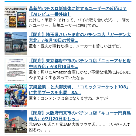
革新的パチスロ新筐体に対するユーザーの反応は？
【AIレビュー番外編】
たけし：革新？ それって、パイの取り合いだろ...。 辞め
たユーザー、新規ユーザーに向けての...
【閉店】埼玉県さいたま市のパチンコ店『ガーデン大
宮北』が8月16日の営業...
匿名：豊丸が潰れた様に、メーカーも苦しいはずだ。
【閉店】東京都府中市のパチンコ店『ニューアサヒ府
中四谷店』が8月16日を...
匿名：周りにAmazon倉庫しかない不便な場所にあるのに
今までよく生き残っていたなぁ
京楽産業．と大都技研、「コミックマーケット108」
に共同ブースを出展 SA...
匿名：コンテンツは金になりますね。さすが
【閉店】大阪府門真市のパチンコ店『キコーナ門真島
頭店』が7月20日をもっ...
元GWハル氏こと元JAM大阪フウマ氏。。。：いや～ん❣
困るわ。。。