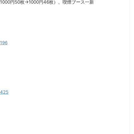
00円50枚→1000円46枚）、喫煙ブース一新
6196
6425