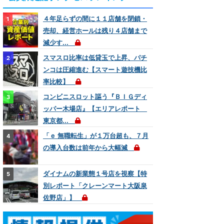
４年足らずの間に１１店舗を閉鎖・
売却、経営ホールは残り４店舗まで
減少す...
スマスロ比率は低貸玉で上昇、パチ
ンコは圧縮進む【スマート遊技機比
率比較】
コンビニスロット謳う『ＢＩＧディ
ッパー木場店』【エリアレポート
東京都...
「ｅ 無職転生」が１万台超も、７月
の導入台数は前年から大幅減
ダイナムの新業態１号店を視察【特
別レポート「クレーンマート大阪泉
佐野店」】