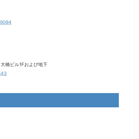
179094
 大橋ビル1Fおよび地下
9543