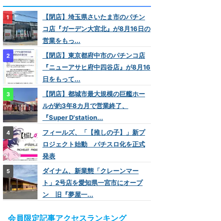
【閉店】埼玉県さいたま市のパチン
コ店『ガーデン大宮北』が8月16日の
営業をもっ...
【閉店】東京都府中市のパチンコ店
『ニューアサヒ府中四谷店』が8月16
日をもって...
【閉店】都城市最大規模の巨艦ホー
ルが約3年8カ月で営業終了、
『Super D'station...
フィールズ、「【推しの子】」新プ
ロジェクト始動 パチスロ化を正式
発表
ダイナム、新業態「クレーンマー
ト」2号店を愛知県一宮市にオープ
ン 旧『夢屋一...
会員限定記事アクセスランキング