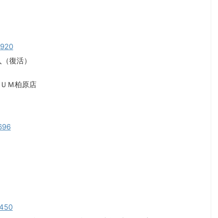
0920
入（復活）
ＵＭ柏原店
0696
1450