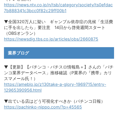
https://news.ntv.co.jp/n/tsb/category/society/ts0efdac
7b888341c3bcc0f82c29ff00b1
▼全国320万人に疑い ギャンブル依存症の兆候「生活費
に手を出したら」要注意 14日から啓発週間スタート
（OBSオンラン）
https://newsdig.tbs.co.jp/articles/obs/2660875
業界ブログ
▼【更新】【パチンコ・パチスロ情報島＋】さんの「パチ
ンコ業界データベース」推移確認（P業界の『携帯』カリ
スマメール氏！）
https://ameblo.jp/z130take-a-glory-1969715/entry-
12965390956.html
▼出ている店はどう可視化すべきか（パチンコ日報）
https://pachinko-nippo.com/?p=45565