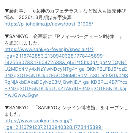
▼藤商事、「e女神のカフェテラス」など投入も販売伸び
悩み 2026年3月期は赤字決算
https://p-johojima.jp/news/post-31905/
▼SANKYO 企画展に『PフィーバークィーンⅡ特集！』
を追加しました。
https://www.sankyo-fever.jp/special/1/?
_ga=2.116742853.2130940328.1778445899-
1425560783.1760472588&_gl=1*t5bk0g*_ga*MTQyNT
U2MDc4My4xNzYwNDcyNTg4*_ga_QKNPBLFBJ6*czE
3Nzg3OTE5NDUkbzE5OCRnMCR0MTc3ODc5MTk0NS
RqNjAkbDAkaDEyNzE3MjQwNjE.*_ga_KDBPLJ4B7F*cz
E3Nzg3OTE5NDUkbzUkZzAkdDE3Nzg3OTE5NDUkaj
YwJGwwJGgw
▼SANKYO 「SANKYOオンライン博物館」をオープンし
ました。
https://www.sankyo-fever.jp/?
_ga=2.116791237.2130940328.1778445899-