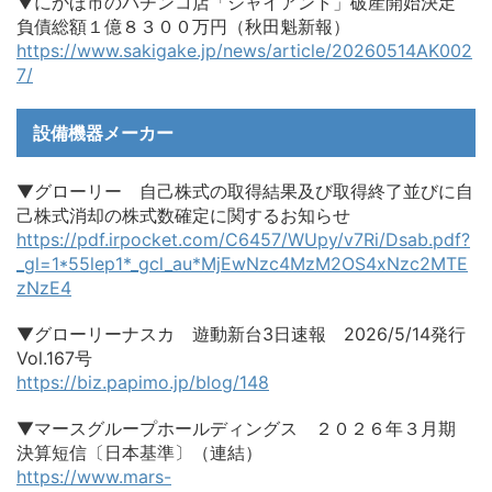
▼にかほ市のパチンコ店「ジャイアント」破産開始決定
負債総額１億８３００万円（秋田魁新報）
https://www.sakigake.jp/news/article/20260514AK002
7/
設備機器メーカー
▼グローリー 自己株式の取得結果及び取得終了並びに自
己株式消却の株式数確定に関するお知らせ
https://pdf.irpocket.com/C6457/WUpy/v7Ri/Dsab.pdf?
_gl=1*55lep1*_gcl_au*MjEwNzc4MzM2OS4xNzc2MTE
zNzE4
▼グローリーナスカ 遊動新台3日速報 2026/5/14発行
Vol.167号
https://biz.papimo.jp/blog/148
▼マースグループホールディングス ２０２６年３月期
決算短信〔日本基準〕（連結）
https://www.mars-