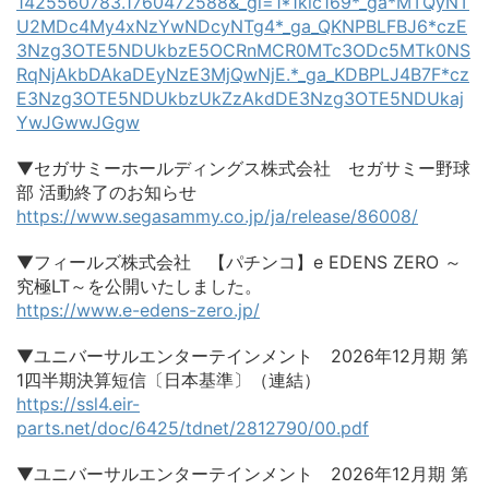
1425560783.1760472588&_gl=1*1klc169*_ga*MTQyNT
U2MDc4My4xNzYwNDcyNTg4*_ga_QKNPBLFBJ6*czE
3Nzg3OTE5NDUkbzE5OCRnMCR0MTc3ODc5MTk0NS
RqNjAkbDAkaDEyNzE3MjQwNjE.*_ga_KDBPLJ4B7F*cz
E3Nzg3OTE5NDUkbzUkZzAkdDE3Nzg3OTE5NDUkaj
YwJGwwJGgw
▼セガサミーホールディングス株式会社 セガサミー野球
部 活動終了のお知らせ
https://www.segasammy.co.jp/ja/release/86008/
▼フィールズ株式会社 【パチンコ】e EDENS ZERO ～
究極LT～を公開いたしました。
https://www.e-edens-zero.jp/
▼ユニバーサルエンターテインメント 2026年12月期 第
1四半期決算短信〔日本基準〕（連結）
https://ssl4.eir-
parts.net/doc/6425/tdnet/2812790/00.pdf
▼ユニバーサルエンターテインメント 2026年12月期 第