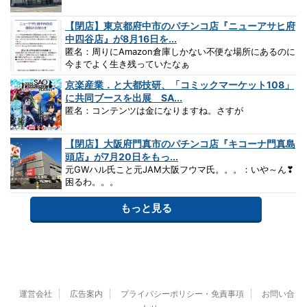
【閉店】東京都府中市のパチンコ店『ニューアサヒ府
中四谷店』が8月16日を...
匿名：周りにAmazon倉庫しかない不便な場所にあるのに
今までよく生き残っていたなぁ
京楽産業．と大都技研、「コミックマーケット108」
に共同ブースを出展 SA...
匿名：コンテンツは金になりますね。さすが
【閉店】大阪府門真市のパチンコ店『キコーナ門真島
頭店』が7月20日をもっ...
元GWハル氏こと元JAM大阪フウマ氏。。。：いや～ん❣
困るわ。。。
もっと見る
運営会社
広告案内
プライバシーポリシー・免責事項
お問い合