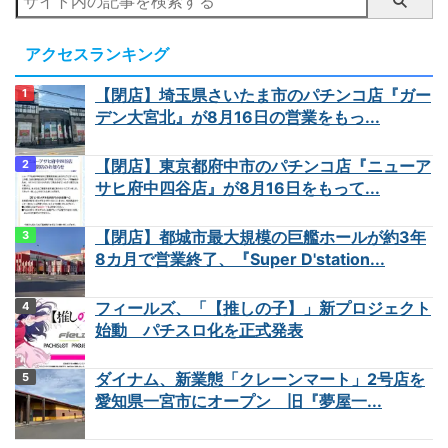
アクセスランキング
【閉店】埼玉県さいたま市のパチンコ店『ガー
デン大宮北』が8月16日の営業をもっ...
【閉店】東京都府中市のパチンコ店『ニューア
サヒ府中四谷店』が8月16日をもって...
【閉店】都城市最大規模の巨艦ホールが約3年
8カ月で営業終了、『Super D'station...
フィールズ、「【推しの子】」新プロジェクト
始動 パチスロ化を正式発表
ダイナム、新業態「クレーンマート」2号店を
愛知県一宮市にオープン 旧『夢屋一...