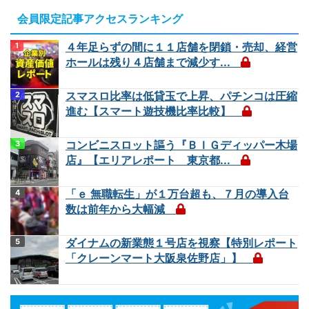
会員限定記事アクセスランキング
４年足らずの間に１１店舗を閉鎖・売却、経営
ホールは残り４店舗まで減少す...
スマスロ比率は低貸玉で上昇、パチンコは圧縮
進む【スマート遊技機比率比較】
コンビニスロット謳う『ＢＩＧディッパー木場
店』【エリアレポート 東京都...
「ｅ 無職転生」が１万台超も、７月の導入台
数は前年から大幅減
ダイナムの新業態１号店を視察【特別レポート
「クレーンマート大阪泉佐野店」】