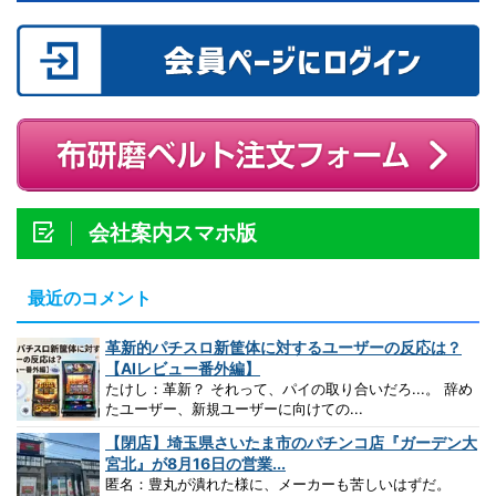
会社案内スマホ版
最近のコメント
革新的パチスロ新筐体に対するユーザーの反応は？
【AIレビュー番外編】
たけし：革新？ それって、パイの取り合いだろ...。 辞め
たユーザー、新規ユーザーに向けての...
【閉店】埼玉県さいたま市のパチンコ店『ガーデン大
宮北』が8月16日の営業...
匿名：豊丸が潰れた様に、メーカーも苦しいはずだ。