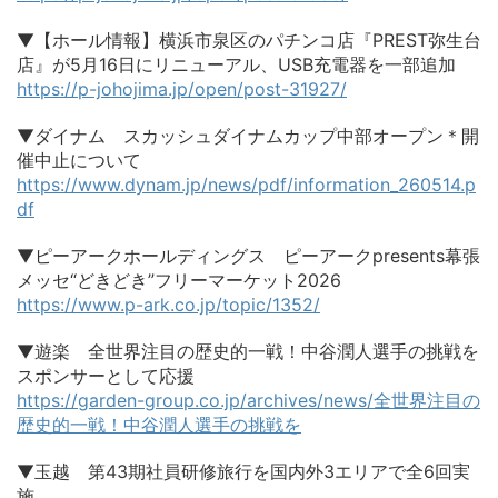
▼【ホール情報】横浜市泉区のパチンコ店『PREST弥生台
店』が5月16日にリニューアル、USB充電器を一部追加
https://p-johojima.jp/open/post-31927/
▼ダイナム スカッシュダイナムカップ中部オープン＊開
催中止について
https://www.dynam.jp/news/pdf/information_260514.p
df
▼ピーアークホールディングス ピーアークpresents幕張
メッセ“どきどき”フリーマーケット2026
https://www.p-ark.co.jp/topic/1352/
▼遊楽 全世界注目の歴史的一戦！中谷潤人選手の挑戦を
スポンサーとして応援
https://garden-group.co.jp/archives/news/全世界注目の
歴史的一戦！中谷潤人選手の挑戦を
▼玉越 第43期社員研修旅行を国内外3エリアで全6回実
施