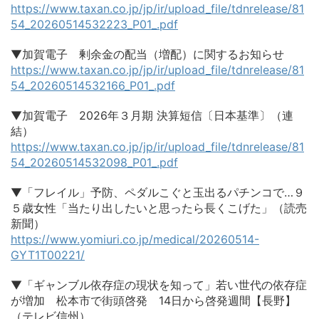
https://www.taxan.co.jp/jp/ir/upload_file/tdnrelease/81
54_20260514532223_P01_.pdf
▼加賀電子 剰余金の配当（増配）に関するお知らせ
https://www.taxan.co.jp/jp/ir/upload_file/tdnrelease/81
54_20260514532166_P01_.pdf
▼加賀電子 2026年３月期 決算短信〔日本基準〕（連
結）
https://www.taxan.co.jp/jp/ir/upload_file/tdnrelease/81
54_20260514532098_P01_.pdf
▼「フレイル」予防、ペダルこぐと玉出るパチンコで…９
５歳女性「当たり出したいと思ったら長くこげた」（読売
新聞）
https://www.yomiuri.co.jp/medical/20260514-
GYT1T00221/
▼「ギャンブル依存症の現状を知って」若い世代の依存症
が増加 松本市で街頭啓発 14日から啓発週間【長野】
（テレビ信州）