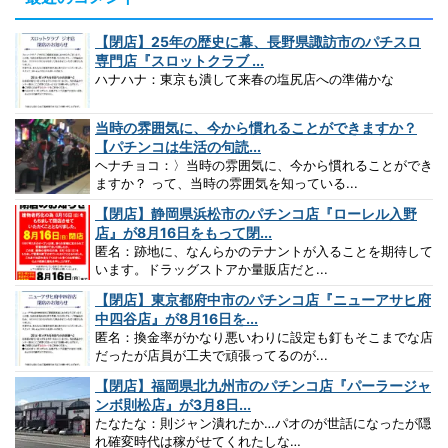
【閉店】25年の歴史に幕、長野県諏訪市のパチスロ
専門店『スロットクラブ ...
ハナハナ：東京も潰して来春の塩尻店への準備かな
当時の雰囲気に、今から慣れることができますか？
【パチンコは生活の句読...
ヘナチョコ：〉当時の雰囲気に、今から慣れることができ
ますか？ って、当時の雰囲気を知っている...
【閉店】静岡県浜松市のパチンコ店『ローレル入野
店』が8月16日をもって閉...
匿名：跡地に、なんらかのテナントが入ることを期待して
います。ドラッグストアか量販店だと...
【閉店】東京都府中市のパチンコ店『ニューアサヒ府
中四谷店』が8月16日を...
匿名：換金率がかなり悪いわりに設定も釘もそこまでな店
だったが店員が工夫で頑張ってるのが...
【閉店】福岡県北九州市のパチンコ店『パーラージャ
ンボ則松店』が3月8日...
たなたな：則ジャン潰れたか…パオのが世話になったが隠
れ確変時代は稼がせてくれたしな…