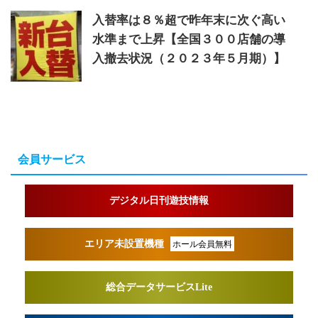
入替率は８％超で昨年末に次ぐ高い
水準まで上昇【全国３００店舗の導
入撤去状況（２０２３年５月期）】
会員サービス
デジタル日刊遊技情報
エリア未設置機種
ホール会員無料
総合データサービスLite