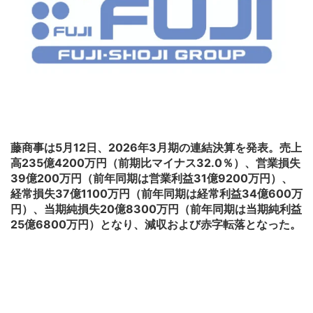
藤商事は5月12日、2026年3月期の連結決算を発表。売上
高235億4200万円（前期比マイナス32.0％）、営業損失
39億200万円（前年同期は営業利益31億9200万円）、
経常損失37億1100万円（前年同期は経常利益34億600万
円）、当期純損失20億8300万円（前年同期は当期純利益
25億6800万円）となり、減収および赤字転落となった。