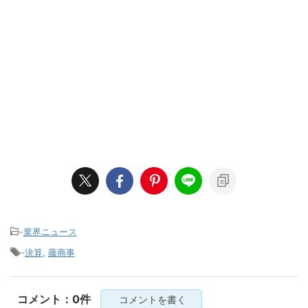
-
業界ニュース
-
決算
,
藤商事
コメント：0件
コメントを書く