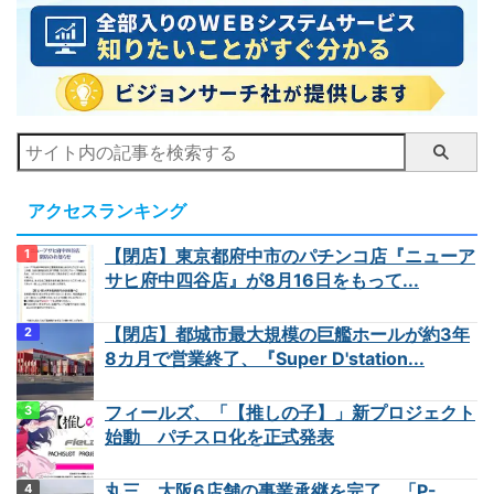
アクセスランキング
【閉店】東京都府中市のパチンコ店『ニューア
サヒ府中四谷店』が8月16日をもって...
【閉店】都城市最大規模の巨艦ホールが約3年
8カ月で営業終了、『Super D'station...
フィールズ、「【推しの子】」新プロジェクト
始動 パチスロ化を正式発表
丸三、大阪6店舗の事業承継を完了 「P-