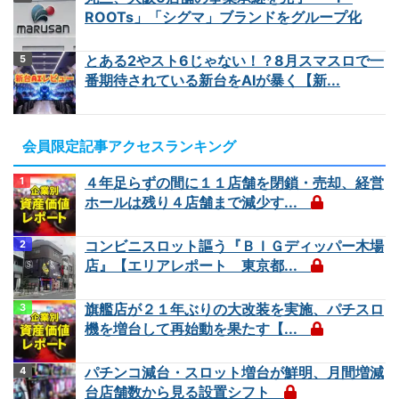
ROOTs」「シグマ」ブランドをグループ化
とある2やスト6じゃない！？8月スマスロで一
番期待されている新台をAIが暴く【新...
会員限定記事アクセスランキング
４年足らずの間に１１店舗を閉鎖・売却、経営
ホールは残り４店舗まで減少す...
コンビニスロット謳う『ＢＩＧディッパー木場
店』【エリアレポート 東京都...
旗艦店が２１年ぶりの大改装を実施、パチスロ
機を増台して再始動を果たす【...
パチンコ減台・スロット増台が鮮明、月間増減
台店舗数から見る設置シフト