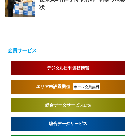
状
会員サービス
デジタル日刊遊技情報
エリア未設置機種
ホール会員無料
総合データサービスLite
総合データサービス