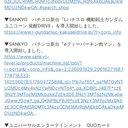
bzE3OCRnMCR0MTc3NjcxODMzNCRqNjAkbDAkaDkw
MDUzNDkwOA..#search_shop
▼SANKYO パチスロ新台『Lパチスロ 機動戦士ガンダム
ユニコーン 覚醒DRIVE』を導入開始しました。
https://www.l-gundamuc-kakuseidrive.jp/?r=corp_info
▼SANKYO パチンコ新台『eフィーバーキン肉マン』を
導入開始しました。
https://www.sankyo-
fever.jp/products/machine_list/ppl/?
r=portal&r=corp_info&_ga=2.226091929.2061627198.1
776718333-
1425560783.1760472588&_gl=1*b7u785*_ga*MTQyNT
U2MDc4My4xNzYwNDcyNTg4*_ga_KDBPLJ4B7F*czE
3NzY3MTgzMzMkbzkkZzEkdDE3NzY3MTgzNzMkajIw
JGwwJGgw*_ga_QKNPBLFBJ6*czE3NzY3MTgzMzQkb
zE3OCRnMSR0MTc3NjcxODM3MyRqMjEkbDAkaDkwM
DUzNDkwOA..
▼ユニバーサルエンターテインメント QUOカード