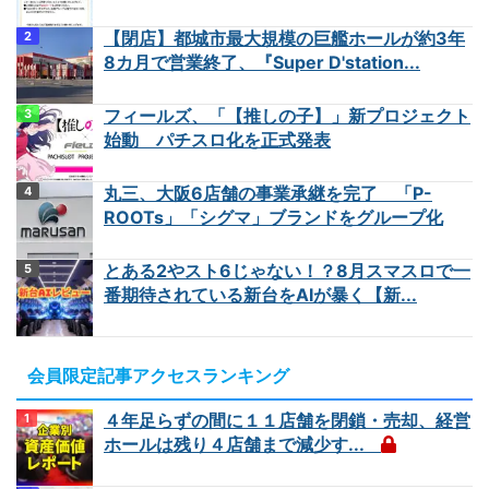
【閉店】都城市最大規模の巨艦ホールが約3年
8カ月で営業終了、『Super D'station...
フィールズ、「【推しの子】」新プロジェクト
始動 パチスロ化を正式発表
丸三、大阪6店舗の事業承継を完了 「P-
ROOTs」「シグマ」ブランドをグループ化
とある2やスト6じゃない！？8月スマスロで一
番期待されている新台をAIが暴く【新...
会員限定記事アクセスランキング
４年足らずの間に１１店舗を閉鎖・売却、経営
ホールは残り４店舗まで減少す...