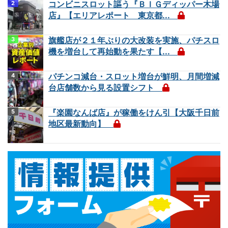
コンビニスロット謳う『ＢＩＧディッパー木場
店』【エリアレポート 東京都...
旗艦店が２１年ぶりの大改装を実施、パチスロ
機を増台して再始動を果たす【...
パチンコ減台・スロット増台が鮮明、月間増減
台店舗数から見る設置シフト
『楽園なんば店』が稼働をけん引【大阪千日前
地区最新動向】