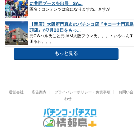
に共同ブースを出展 SA...
匿名：コンテンツは金になりますね。さすが
【閉店】大阪府門真市のパチンコ店『キコーナ門真島
頭店』が7月20日をもっ...
元GWハル氏こと元JAM大阪フウマ氏。。。：いや～ん❣
困るわ。。。
もっと見る
運営会社
広告案内
プライバシーポリシー・免責事項
お問い合
わせ