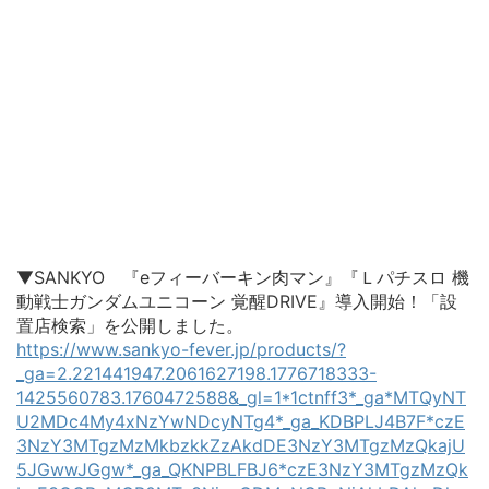
▼SANKYO 『eフィーバーキン肉マン』『Ｌパチスロ 機
動戦士ガンダムユニコーン 覚醒DRIVE』導入開始！「設
置店検索」を公開しました。
https://www.sankyo-fever.jp/products/?
_ga=2.221441947.2061627198.1776718333-
1425560783.1760472588&_gl=1*1ctnff3*_ga*MTQyNT
U2MDc4My4xNzYwNDcyNTg4*_ga_KDBPLJ4B7F*czE
3NzY3MTgzMzMkbzkkZzAkdDE3NzY3MTgzMzQkajU
5JGwwJGgw*_ga_QKNPBLFBJ6*czE3NzY3MTgzMzQk