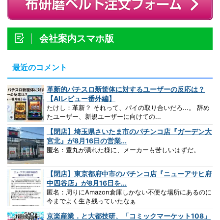
会社案内スマホ版
最近のコメント
革新的パチスロ新筐体に対するユーザーの反応は？
【AIレビュー番外編】
たけし：革新？ それって、パイの取り合いだろ...。 辞め
たユーザー、新規ユーザーに向けての...
【閉店】埼玉県さいたま市のパチンコ店『ガーデン大
宮北』が8月16日の営業...
匿名：豊丸が潰れた様に、メーカーも苦しいはずだ。
【閉店】東京都府中市のパチンコ店『ニューアサヒ府
中四谷店』が8月16日を...
匿名：周りにAmazon倉庫しかない不便な場所にあるのに
今までよく生き残っていたなぁ
京楽産業．と大都技研、「コミックマーケット108」