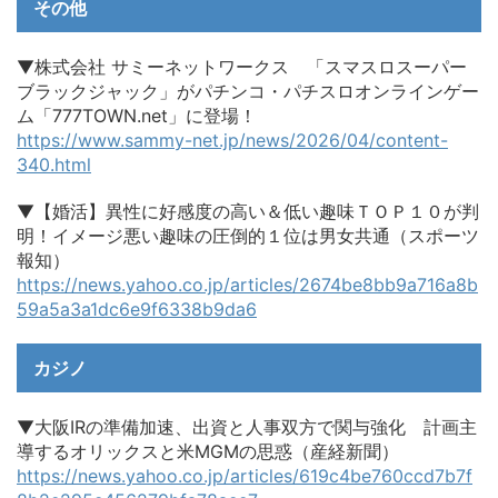
その他
▼株式会社 サミーネットワークス 「スマスロスーパー
ブラックジャック」がパチンコ・パチスロオンラインゲー
ム「777TOWN.net」に登場！
https://www.sammy-net.jp/news/2026/04/content-
340.html
▼【婚活】異性に好感度の高い＆低い趣味ＴＯＰ１０が判
明！イメージ悪い趣味の圧倒的１位は男女共通（スポーツ
報知）
https://news.yahoo.co.jp/articles/2674be8bb9a716a8b
59a5a3a1dc6e9f6338b9da6
カジノ
▼大阪IRの準備加速、出資と人事双方で関与強化 計画主
導するオリックスと米MGMの思惑（産経新聞）
https://news.yahoo.co.jp/articles/619c4be760ccd7b7f