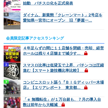
始動 パチスロ化を正式発表
ダイナム、新業態「クレーンマート」2号店を
愛知県一宮市にオープン 旧『夢屋一...
会員限定記事アクセスランキング
４年足らずの間に１１店舗を閉鎖・売却、経営
ホールは残り４店舗まで減少す...
スマスロ比率は低貸玉で上昇、パチンコは圧縮
進む【スマート遊技機比率比較】
コンビニスロット謳う『ＢＩＧディッパー木場
店』【エリアレポート 東京都...
「ｅ 無職転生」が１万台超も、７月の導入台
数は前年から大幅減