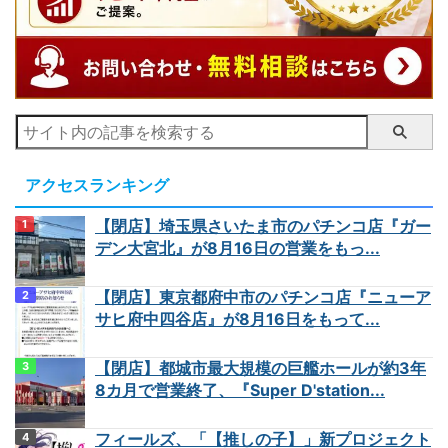
アクセスランキング
【閉店】埼玉県さいたま市のパチンコ店『ガー
デン大宮北』が8月16日の営業をもっ...
【閉店】東京都府中市のパチンコ店『ニューア
サヒ府中四谷店』が8月16日をもって...
【閉店】都城市最大規模の巨艦ホールが約3年
8カ月で営業終了、『Super D'station...
フィールズ、「【推しの子】」新プロジェクト