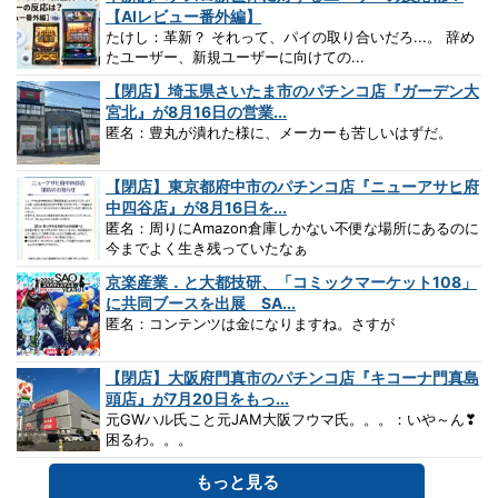
【AIレビュー番外編】
たけし：革新？ それって、パイの取り合いだろ...。 辞め
たユーザー、新規ユーザーに向けての...
【閉店】埼玉県さいたま市のパチンコ店『ガーデン大
宮北』が8月16日の営業...
匿名：豊丸が潰れた様に、メーカーも苦しいはずだ。
【閉店】東京都府中市のパチンコ店『ニューアサヒ府
中四谷店』が8月16日を...
匿名：周りにAmazon倉庫しかない不便な場所にあるのに
今までよく生き残っていたなぁ
京楽産業．と大都技研、「コミックマーケット108」
に共同ブースを出展 SA...
匿名：コンテンツは金になりますね。さすが
【閉店】大阪府門真市のパチンコ店『キコーナ門真島
頭店』が7月20日をもっ...
元GWハル氏こと元JAM大阪フウマ氏。。。：いや～ん❣
困るわ。。。
もっと見る