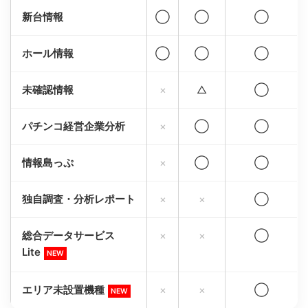
新台情報
◯
◯
◯
ホール情報
◯
◯
◯
未確認情報
×
△
◯
パチンコ経営企業分析
×
◯
◯
情報島っぷ
×
◯
◯
独自調査・分析レポート
×
×
◯
総合データサービス
×
×
◯
Lite
NEW
エリア未設置機種
×
×
◯
NEW