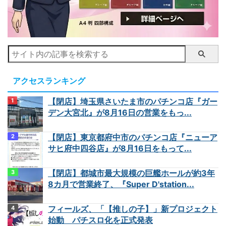
アクセスランキング
【閉店】埼玉県さいたま市のパチンコ店『ガー
デン大宮北』が8月16日の営業をもっ...
【閉店】東京都府中市のパチンコ店『ニューア
サヒ府中四谷店』が8月16日をもって...
【閉店】都城市最大規模の巨艦ホールが約3年
8カ月で営業終了、『Super D'station...
フィールズ、「【推しの子】」新プロジェクト
始動 パチスロ化を正式発表