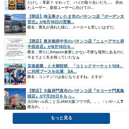
たけし：革新？ それって、パイの取り合いだろ...。 辞め
たユーザー、新規ユーザーに向けての...
【閉店】埼玉県さいたま市のパチンコ店『ガーデン大
宮北』が8月16日の営業...
匿名：豊丸が潰れた様に、メーカーも苦しいはずだ。
【閉店】東京都府中市のパチンコ店『ニューアサヒ府
中四谷店』が8月16日を...
匿名：周りにAmazon倉庫しかない不便な場所にあるのに
今までよく生き残っていたなぁ
京楽産業．と大都技研、「コミックマーケット108」
に共同ブースを出展 SA...
匿名：コンテンツは金になりますね。さすが
【閉店】大阪府門真市のパチンコ店『キコーナ門真島
頭店』が7月20日をもっ...
元GWハル氏こと元JAM大阪フウマ氏。。。：いや～ん❣
困るわ。。。
もっと見る