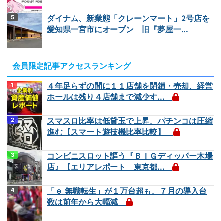
ダイナム、新業態「クレーンマート」2号店を
愛知県一宮市にオープン 旧『夢屋一...
会員限定記事アクセスランキング
４年足らずの間に１１店舗を閉鎖・売却、経営
ホールは残り４店舗まで減少す...
スマスロ比率は低貸玉で上昇、パチンコは圧縮
進む【スマート遊技機比率比較】
コンビニスロット謳う『ＢＩＧディッパー木場
店』【エリアレポート 東京都...
「ｅ 無職転生」が１万台超も、７月の導入台
数は前年から大幅減