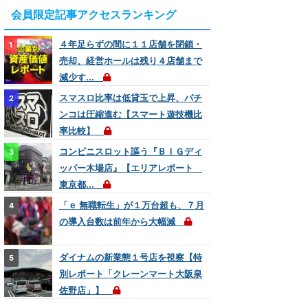
会員限定記事アクセスランキング
４年足らずの間に１１店舗を閉鎖・
売却、経営ホールは残り４店舗まで
減少す...
スマスロ比率は低貸玉で上昇、パチ
ンコは圧縮進む【スマート遊技機比
率比較】
コンビニスロット謳う『ＢＩＧディ
ッパー木場店』【エリアレポート
東京都...
「ｅ 無職転生」が１万台超も、７月
の導入台数は前年から大幅減
ダイナムの新業態１号店を視察【特
別レポート「クレーンマート大阪泉
佐野店」】