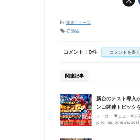
-
業界ニュース
-
日遊協
コメント：0件
コメントを書
関連記事
新台のテスト導入
ンコ関連トピックを
メーカー ▼ニューギン直営店
johojima.jp/news