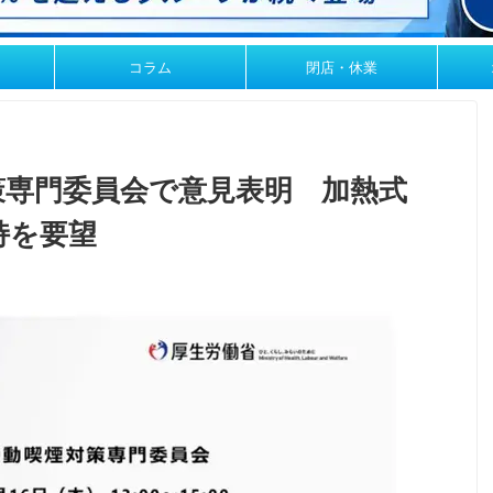
コラム
閉店・休業
策専門委員会で意見表明 加熱式
持を要望