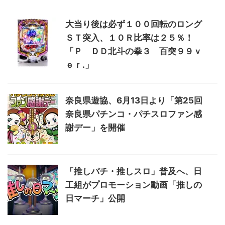
大当り後は必ず１００回転のロング
ＳＴ突入、１０Ｒ比率は２５％！
「Ｐ ＤＤ北斗の拳３ 百突９９ｖ
ｅｒ.」
奈良県遊協、6月13日より「第25回
奈良県パチンコ・パチスロファン感
謝デー」を開催
「推しパチ・推しスロ」普及へ、日
工組がプロモーション動画「推しの
日マーチ」公開