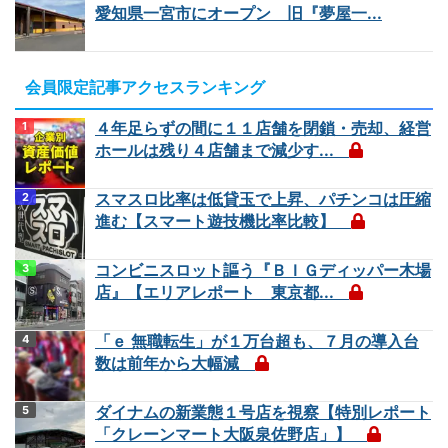
愛知県一宮市にオープン 旧『夢屋一...
会員限定記事アクセスランキング
４年足らずの間に１１店舗を閉鎖・売却、経営
ホールは残り４店舗まで減少す...
スマスロ比率は低貸玉で上昇、パチンコは圧縮
進む【スマート遊技機比率比較】
コンビニスロット謳う『ＢＩＧディッパー木場
店』【エリアレポート 東京都...
「ｅ 無職転生」が１万台超も、７月の導入台
数は前年から大幅減
ダイナムの新業態１号店を視察【特別レポート
「クレーンマート大阪泉佐野店」】