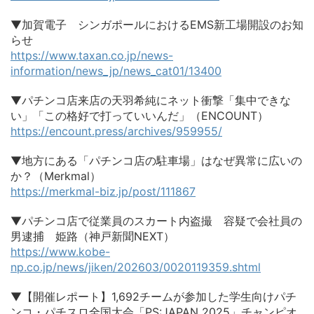
▼加賀電子 シンガポールにおけるEMS新工場開設のお知
らせ
https://www.taxan.co.jp/news-
information/news_jp/news_cat01/13400
▼パチンコ店来店の天羽希純にネット衝撃「集中できな
い」「この格好で打っていいんだ」（ENCOUNT）
https://encount.press/archives/959955/
▼地方にある「パチンコ店の駐車場」はなぜ異常に広いの
か？（Merkmal）
https://merkmal-biz.jp/post/111867
▼パチンコ店で従業員のスカート内盗撮 容疑で会社員の
男逮捕 姫路（神戸新聞NEXT）
https://www.kobe-
np.co.jp/news/jiken/202603/0020119359.shtml
▼【開催レポート】1,692チームが参加した学生向けパチ
ンコ・パチスロ全国大会「PS:JAPAN 2025」チャンピオ