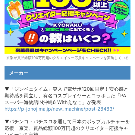
京楽が賞品総額100万円超のクリエイター応援キャンペーンを実施している
メーカー
▼「ジンベェタイム」突入で電サポ120回固定！安心感と
期待感を両立し、有名コスプレイヤーとコラボした「PA
スーパー海物語IN沖縄6 Withえなこ」が発表
https://p-johojima.jp/new_machine/post-28483/
▼パチンコ・パチスロを通して日本のポップカルチャーを
応援 京楽、賞品総額100万円超のクリエイター応援キャ
ンペーンを実施