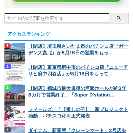
アクセスランキング
【閉店】埼玉県さいたま市のパチンコ店『ガー
デン大宮北』が8月16日の営業をもっ...
【閉店】東京都府中市のパチンコ店『ニューア
サヒ府中四谷店』が8月16日をもって...
【閉店】都城市最大規模の巨艦ホールが約3年
8カ月で営業終了、『Super D'station...
フィールズ、「【推しの子】」新プロジェクト
始動 パチスロ化を正式発表
ダイナム、新業態「クレーンマート」2号店を