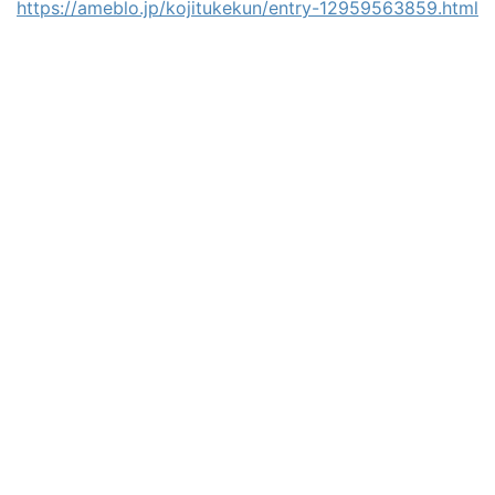
https://ameblo.jp/kojitukekun/entry-12959563859.html