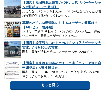
【閉店】福岡県北九州市のパチンコ店『パーラージャ
ンボ則松店』が3月8日...
たなたな：則ジャン潰れたか…パオのが世話になったが隠
れ確変時代は稼がせてくれたしな…
革新的パチスロ新筐体に対するユーザーの反応は？
【AIレビュー番外編】
たけし：革新？ それって、パイの取り合いだろ...。 辞め
たユーザー、新規ユーザーに向けての...
【閉店】埼玉県さいたま市のパチンコ店『ガーデン大
宮北』が8月16日の営業...
匿名：豊丸が潰れた様に、メーカーも苦しいはずだ。
【閉店】東京都府中市のパチンコ店『ニューアサヒ府
中四谷店』が8月16日を...
匿名：周りにAmazon倉庫しかない不便な場所にあるのに
今までよく生き残っていたなぁ
もっと見る