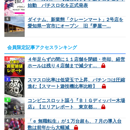
始動 パチスロ化を正式発表
ダイナム、新業態「クレーンマート」2号店を
愛知県一宮市にオープン 旧『夢屋一...
会員限定記事アクセスランキング
４年足らずの間に１１店舗を閉鎖・売却、経営
ホールは残り４店舗まで減少す...
スマスロ比率は低貸玉で上昇、パチンコは圧縮
進む【スマート遊技機比率比較】
コンビニスロット謳う『ＢＩＧディッパー木場
店』【エリアレポート 東京都...
「ｅ 無職転生」が１万台超も、７月の導入台
数は前年から大幅減