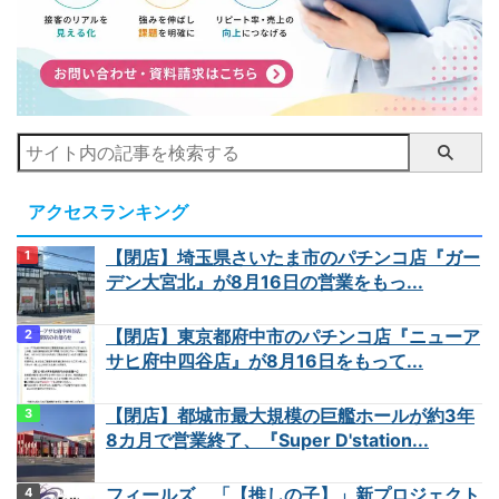
アクセスランキング
【閉店】埼玉県さいたま市のパチンコ店『ガー
デン大宮北』が8月16日の営業をもっ...
【閉店】東京都府中市のパチンコ店『ニューア
サヒ府中四谷店』が8月16日をもって...
【閉店】都城市最大規模の巨艦ホールが約3年
8カ月で営業終了、『Super D'station...
フィールズ、「【推しの子】」新プロジェクト