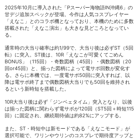
2025年10月に導入された「Pスーパー海物語IN沖縄6」の
甘デジ追加スペックが登場。今作は人気コスプレイヤー
「えなこ」とのコラボ機となっており、本機のために多数
搭載された「えなこ演出」も大きな見どころとなってい
る。
通常時の大当り確率は約1/99で、大当り後は必ずST（5回
転）に突入。ST後は、10R「えなこが可愛くてごめん
BONUS」（115回）・奇数図柄（45回）・偶数図柄（20
回or45回）と、揃った図柄によって電サポ回数が変化す
る。さらに本機では、一度電サポ50回に突入すれば、以
降は電サポ終了まで偶数図柄大当りでも50回を維持され
るという新時短を搭載した。
10R大当り後は必ず「ジンベェタイム」突入となり、以後
は揃った図柄に関わらず電サポが120回（ST5回＋時短115
回）に固定され、継続期待値は約82%にアップする。
また、ST・時短中は新モードである「えなこモード」が
選択可能で、ワリンやウリンのコスプレで期待度アップと