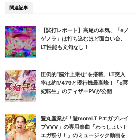
関連記事
【試打レポート】高尾の本気、「eノ
ゲノラ」は打ち込むほど面白い台、
LT性能も文句なし！
圧倒的“脳汁上乗せ”を搭載、LT突入
率は約1/479と現行機最高峰！「e冥
妃転生」のティザーPVが公開
豊丸産業が「遊moreLT Pエガブレイ
ブVVV」の専用楽曲「わっしょい！
エガ祭り！」のミュージック動画を