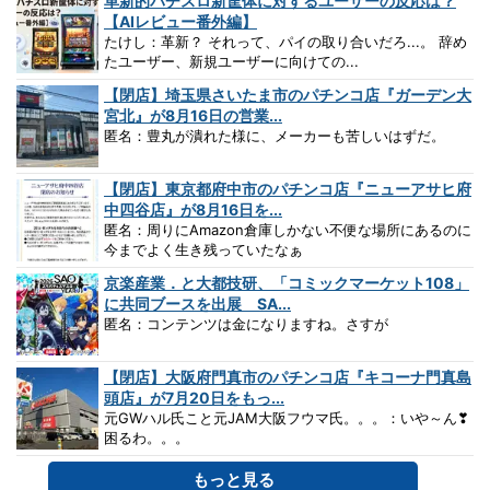
革新的パチスロ新筐体に対するユーザーの反応は？
【AIレビュー番外編】
たけし：革新？ それって、パイの取り合いだろ...。 辞め
たユーザー、新規ユーザーに向けての...
【閉店】埼玉県さいたま市のパチンコ店『ガーデン大
宮北』が8月16日の営業...
匿名：豊丸が潰れた様に、メーカーも苦しいはずだ。
【閉店】東京都府中市のパチンコ店『ニューアサヒ府
中四谷店』が8月16日を...
匿名：周りにAmazon倉庫しかない不便な場所にあるのに
今までよく生き残っていたなぁ
京楽産業．と大都技研、「コミックマーケット108」
に共同ブースを出展 SA...
匿名：コンテンツは金になりますね。さすが
【閉店】大阪府門真市のパチンコ店『キコーナ門真島
頭店』が7月20日をもっ...
元GWハル氏こと元JAM大阪フウマ氏。。。：いや～ん❣
困るわ。。。
もっと見る