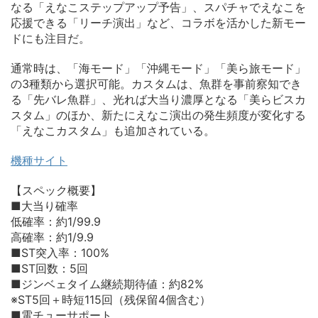
なる「えなこステップアップ予告」、スパチャでえなこを
応援できる「リーチ演出」など、コラボを活かした新モー
ドにも注目だ。
通常時は、「海モード」「沖縄モード」「美ら旅モード」
の3種類から選択可能。カスタムは、魚群を事前察知でき
る「先バレ魚群」、光れば大当り濃厚となる「美らビスカ
スタム」のほか、新たにえなこ演出の発生頻度が変化する
「えなこカスタム」も追加されている。
機種サイト
【スペック概要】
■大当り確率
低確率：約1/99.9
高確率：約1/9.9
■ST突入率：100%
■ST回数：5回
■ジンベェタイム継続期待値：約82%
※ST5回＋時短115回（残保留4個含む）
■電チューサポート