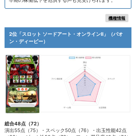
早期の稼働低下を危惧する声も見受けられます。
機種情報
2位「スロット ソードアート・オンラインⅡ」（パオ
ン・ディーピー）
総合48点（72）
演出55点（75）・スペック50点（76）・出玉性能42点