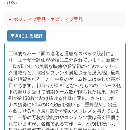
（93）
+ ポジティブ意見・ネガティブ意見
▼AIによる総評
圧倒的なハード面の進化と過酷なスペック設計によ
り、ユーザー評価が極端に二分されています。新筐体
「DIVE IN」の美麗な映像や業界初のイヤホンジャッ
ク搭載など、演出やファンを満足させる没入感は最高
峰と絶賛される一方、中身のゲーム性には厳しい声が
目立ちます。初当りが直ATとなったものの、ベース低
下の煽りを受けて初期ゲーム数が削られた結果、約7
割が約150枚で駆け抜ける仕様に変化。さらに、ボー
ナス獲得に50%のCZ突破を強いる二重障壁や、出玉
を飲ませる引き戻し設計が強いストレスを与えていま
す。一撃の万枚突破能力やコンテンツ愛は高く評価さ
れていますが、名機である前作「4」との比較から、