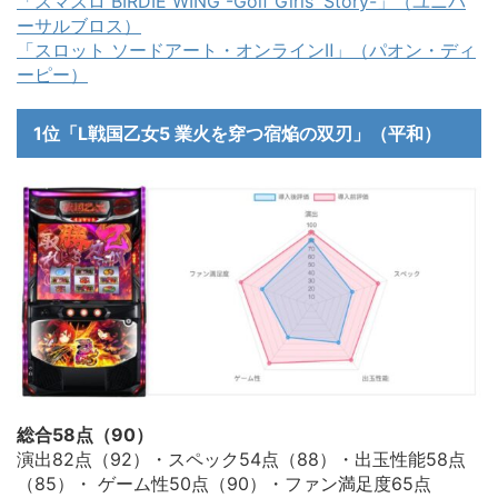
「スマスロ BIRDIE WING -Golf Girls' Story-」（ユニバ
ーサルブロス）
「スロット ソードアート・オンラインⅡ」（パオン・ディ
ーピー）
1位「L戦国乙女5 業火を穿つ宿焔の双刃」（平和）
総合58点（90）
演出82点（92）・スペック54点（88）・出玉性能58点
（85）・ ゲーム性50点（90）・ファン満足度65点