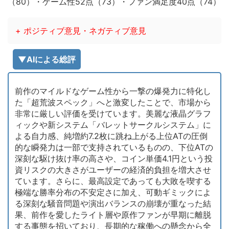
（80）・ゲーム性52点（73）・ファン満足度40点（74）
+ ポジティブ意見・ネガティブ意見
▼AIによる総評
前作のマイルドなゲーム性から一撃の爆発力に特化し
た「超荒波スペック」へと激変したことで、市場から
非常に厳しい評価を受けています。美麗な液晶グラフ
ィックや新システム「バレットサークルシステム」に
よる自力感、純増約7.2枚に跳ね上がる上位ATの圧倒
的な瞬発力は一部で支持されているものの、下位ATの
深刻な駆け抜け率の高さや、コイン単価4.1円という投
資リスクの大きさがユーザーの経済的負担を増大させ
ています。さらに、最高設定であっても大敗を喫する
極端な勝率分布の不安定さに加え、可動ギミックによ
る深刻な騒音問題や演出バランスの崩壊が重なった結
果、前作を愛したライト層や原作ファンが早期に離脱
する事態を招いており、長期的な稼働への懸念から全