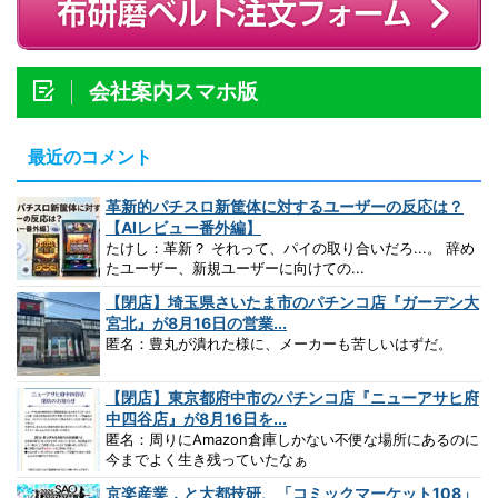
会社案内スマホ版
最近のコメント
革新的パチスロ新筐体に対するユーザーの反応は？
【AIレビュー番外編】
たけし：革新？ それって、パイの取り合いだろ...。 辞め
たユーザー、新規ユーザーに向けての...
【閉店】埼玉県さいたま市のパチンコ店『ガーデン大
宮北』が8月16日の営業...
匿名：豊丸が潰れた様に、メーカーも苦しいはずだ。
【閉店】東京都府中市のパチンコ店『ニューアサヒ府
中四谷店』が8月16日を...
匿名：周りにAmazon倉庫しかない不便な場所にあるのに
今までよく生き残っていたなぁ
京楽産業．と大都技研、「コミックマーケット108」