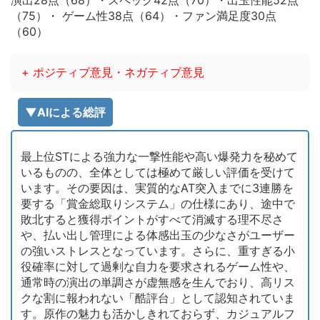
演出28点（68）・スペック42点（70）・出玉性能52点
（75）・ ゲーム性38点（64）・ファン満足度30点
（60）
+ ポジティブ意見・ネガティブ意見
▼AIによる総評
最上位STによる強力な一撃性能や高い爆発力を秘めて
いるものの、全体としては極めて厳しい評価を受けて
います。その要因は、実質的なAT突入までに3連勝を
要する「賞金総取りシステム」の仕様にあり、途中で
敗北すると獲得ポイントがすべて消滅する理不尽さ
や、払い出し管理による体感出玉の少なさがユーザー
の強いストレスとなっています。さらに、重すぎる小
役確率に対して過剰な自力を要求されるゲーム性や、
通常時の演出の単調さが虚無感を生んでおり、高リス
クな割に報われない「酷評台」として認知されていま
す。原作の魅力も活かしきれておらず、カジュアルフ