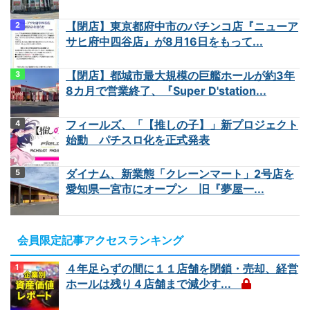
【閉店】東京都府中市のパチンコ店『ニューア
サヒ府中四谷店』が8月16日をもって...
【閉店】都城市最大規模の巨艦ホールが約3年
8カ月で営業終了、『Super D'station...
フィールズ、「【推しの子】」新プロジェクト
始動 パチスロ化を正式発表
ダイナム、新業態「クレーンマート」2号店を
愛知県一宮市にオープン 旧『夢屋一...
会員限定記事アクセスランキング
４年足らずの間に１１店舗を閉鎖・売却、経営
ホールは残り４店舗まで減少す...