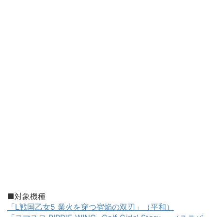
■対象機種
「L戦国乙女5 業火を穿つ宿焔の双刃」（平和）