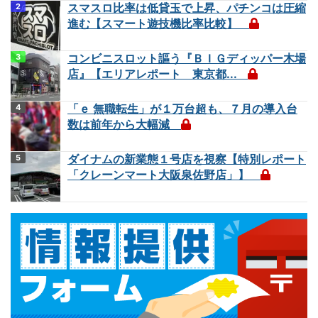
スマスロ比率は低貸玉で上昇、パチンコは圧縮
進む【スマート遊技機比率比較】
コンビニスロット謳う『ＢＩＧディッパー木場
店』【エリアレポート 東京都...
「ｅ 無職転生」が１万台超も、７月の導入台
数は前年から大幅減
ダイナムの新業態１号店を視察【特別レポート
「クレーンマート大阪泉佐野店」】