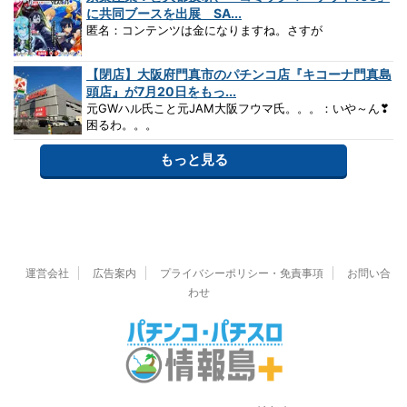
に共同ブースを出展 SA...
匿名：コンテンツは金になりますね。さすが
【閉店】大阪府門真市のパチンコ店『キコーナ門真島
頭店』が7月20日をもっ...
元GWハル氏こと元JAM大阪フウマ氏。。。：いや～ん❣
困るわ。。。
もっと見る
運営会社
広告案内
プライバシーポリシー・免責事項
お問い合
わせ