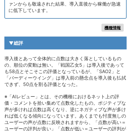
ァンからも敬遠された結果、導入直後から稼働が急速
に低下しています。
機種情報
▼総評
導入後とあって全体的に点数は大きく落としているもの
の、順位の変動は無い。「戦国乙女5」は導入後であって
も58点とそこそこの評価となっているが、「SAO2」と
「バーディーウイング」は導入前の懸念点を導入後も払拭
できず、50点を割る評価となった。
※「AIレビュー」とは、その機種におけるネット上の評
価・コメントを拾い集めて点数化したもの。ポジティブな
声が多ければ点数は高くなり、逆にネガティブな声が多け
れば低くなる傾向になっています。あくまでも忖度無しの
ユーザーの声が点数に反映されますから、「点数が高い＝
ユーザーの評判が良い」「点数が低い＝ユーザーの評判が