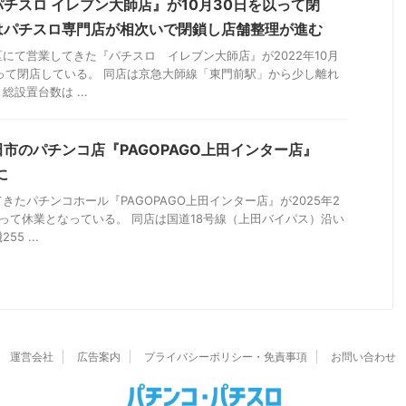
チスロ イレブン大師店』が10月30日を以って閉
はパチスロ専門店が相次いで閉鎖し店舗整理が進む
にて営業してきた『パチスロ イレブン大師店』が2022年10月
って閉店している。 同店は京急大師線「東門前駅」から少し離れ
設置台数は ...
市のパチンコ店『PAGOPAGO上田インター店』
に
きたパチンコホール『PAGOPAGO上田インター店』が2025年2
って休業となっている。 同店は国道18号線（上田バイパス）沿い
5 ...
運営会社
広告案内
プライバシーポリシー・免責事項
お問い合わせ