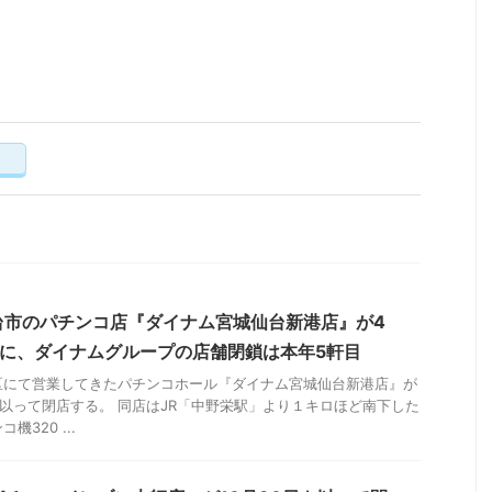
く
台市のパチンコ店『ダイナム宮城仙台新港店』が4
店に、ダイナムグループの店舗閉鎖は本年5軒目
区にて営業してきたパチンコホール『ダイナム宮城仙台新港店』が
）を以って閉店する。 同店はJR「中野栄駅」より１キロほど南下した
320 ...