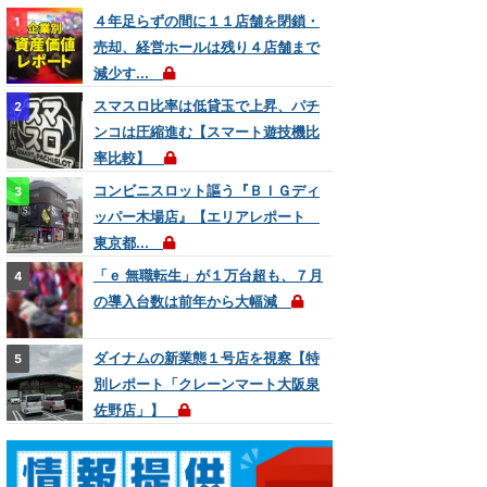
４年足らずの間に１１店舗を閉鎖・
売却、経営ホールは残り４店舗まで
減少す...
スマスロ比率は低貸玉で上昇、パチ
ンコは圧縮進む【スマート遊技機比
率比較】
コンビニスロット謳う『ＢＩＧディ
ッパー木場店』【エリアレポート
東京都...
「ｅ 無職転生」が１万台超も、７月
の導入台数は前年から大幅減
ダイナムの新業態１号店を視察【特
別レポート「クレーンマート大阪泉
佐野店」】