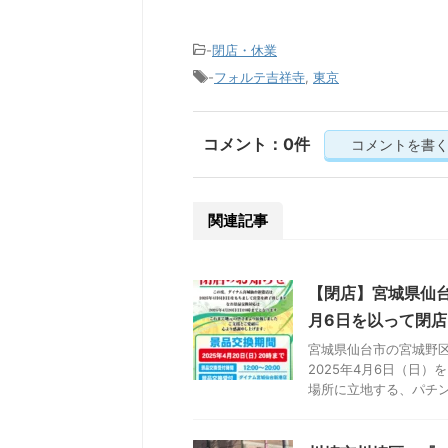
-
閉店・休業
-
フォルテ吉祥寺
,
東京
コメント：0件
コメントを書
関連記事
【閉店】宮城県仙
月6日を以って閉
宮城県仙台市の宮城野
2025年4月6日（日
場所に立地する、パチンコ機