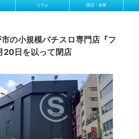
コラム
閉店・休業
野市の小規模パチスロ専門店『フ
月20日を以って閉店