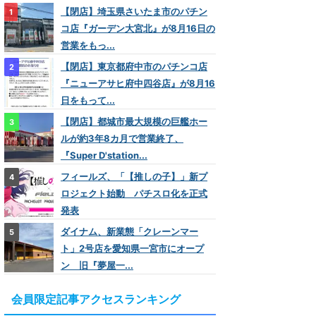
【閉店】埼玉県さいたま市のパチン
コ店『ガーデン大宮北』が8月16日の
営業をもっ...
【閉店】東京都府中市のパチンコ店
『ニューアサヒ府中四谷店』が8月16
日をもって...
【閉店】都城市最大規模の巨艦ホー
ルが約3年8カ月で営業終了、
『Super D'station...
フィールズ、「【推しの子】」新プ
ロジェクト始動 パチスロ化を正式
発表
ダイナム、新業態「クレーンマー
ト」2号店を愛知県一宮市にオープ
ン 旧『夢屋一...
会員限定記事アクセスランキング