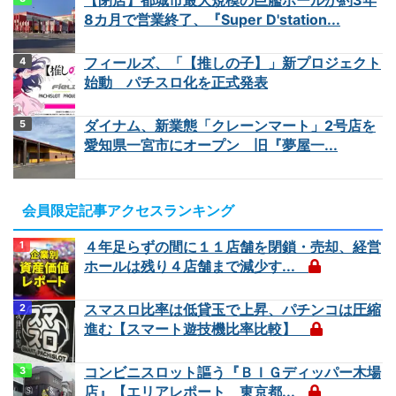
8カ月で営業終了、『Super D'station...
フィールズ、「【推しの子】」新プロジェクト
始動 パチスロ化を正式発表
ダイナム、新業態「クレーンマート」2号店を
愛知県一宮市にオープン 旧『夢屋一...
会員限定記事アクセスランキング
４年足らずの間に１１店舗を閉鎖・売却、経営
ホールは残り４店舗まで減少す...
スマスロ比率は低貸玉で上昇、パチンコは圧縮
進む【スマート遊技機比率比較】
コンビニスロット謳う『ＢＩＧディッパー木場
店』【エリアレポート 東京都...