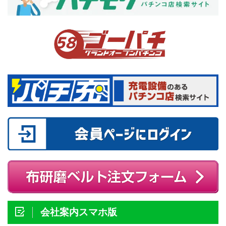
会社案内スマホ版