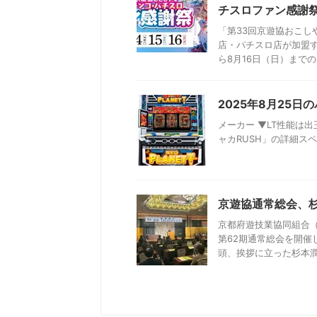
チスロファン感謝
「第33回京遊協おこし
店・パチスロ店が加盟す
ら8月16日（日）までの3日
2025年8月25
メーカー ▼LT性能は出
ャカRUSH」の詳細スペックが判明
京遊協通常総会、
京都府遊技業協同組合（
第62期通常総会を開催
頭、挨拶に立った杉本潤明