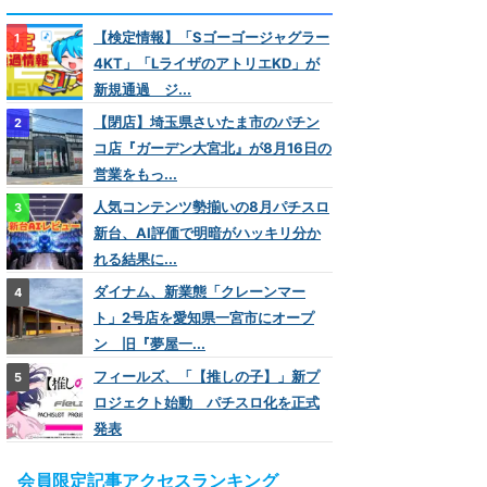
【検定情報】「Sゴーゴージャグラー
4KT」「LライザのアトリエKD」が
新規通過 ジ...
【閉店】埼玉県さいたま市のパチン
コ店『ガーデン大宮北』が8月16日の
営業をもっ...
人気コンテンツ勢揃いの8月パチスロ
新台、AI評価で明暗がハッキリ分か
れる結果に...
ダイナム、新業態「クレーンマー
ト」2号店を愛知県一宮市にオープ
ン 旧『夢屋一...
フィールズ、「【推しの子】」新プ
ロジェクト始動 パチスロ化を正式
発表
会員限定記事アクセスランキング