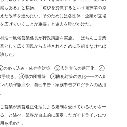
舗もある」と指摘。「遊びを提供するという遊技業の原
えた改革を進めたい。そのためには各団体・企業が立場
を広げていくことが重要」と協力を呼びかけた。
村浩一風俗営業係長が行政講話を実施。「ぱちんこ営業
業として広く国民から支持されるために取組まなければ
演した。
②のめり込み・依存症対策、③広告宣伝の適正化、④
政手続き、⑥暴力団排除、⑦防犯対策の強化――の7項
ンの順守徹底や、自己申告・家族申告プログラムの活用
。
こ営業が風営適正化法による規制を受けているのかを十
る」と述べ、業界が自主的に策定したガイドラインにつ
用を求めた。