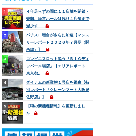
４年足らずの間に１１店舗を閉鎖・
売却、経営ホールは残り４店舗まで
減少す...
パチスロ増台がさらに加速【マンス
リーレポート２０２６年７月期（関
西編）】
コンビニスロット謳う『ＢＩＧディ
ッパー木場店』【エリアレポート
東京都...
ダイナムの新業態１号店を視察【特
別レポート「クレーンマート大阪泉
佐野店」】
【噂の新機種情報】を更新しまし
た