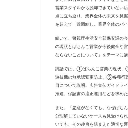
営業スタイルから脱却できていない店
点に立ち返り、業界全体の未来を見据
を超えて一致団結し、業界全体のパイ
続いて、警視庁生活安全部保安課の今
の現状とぱちんこ営業が今後健全な営
ならないことについて」をテーマに講
講話では、①ぱちんこ営業の現状、
遊技機の無承認変更防止、⑤各種行
目について説明。広告宣伝ガイドライ
推進、保証書の適正運用などを求めた
また、「悪意がなくても、なぜぱちん
分理解していないケースも見受けられ
いても、その趣旨を踏まえた適切な運