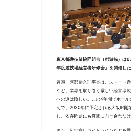
東京都遊技業協同組合（都遊協）は6月
年度遊技場経営者研修会」を開催した
冒頭、阿部恭久理事長は、スマート遊
など、業界を取り巻く厳しい経営環境
への道は険しい。この4年間でホール
えで、2030年に予定される大阪IR
し、依存問題にも真摯に向き合わなけ
また、広告宣伝ガイドラインなどを通