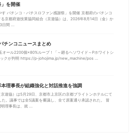
祭」を開催
やす パチンコ・パチスロファン感謝祭」を開催 京都府のパチンコ
る京都府遊技業協同組合（京遊協）は、2026年8月14日（金）か
間 ...
日のパチンコニュースまとめ
玉オール2200個×80%ループ！「～廻るヘソワイド～Pホワイトシ
 https://p-johojima.jp/new_machine/pos ...
杉本理事長が組織強化と対話推進を強調
京遊協）は5月29日、京都市上京区の京都ブライトンホテルにて
した。議事では全5議案を審議し、全て原案通り承認された。 冒
理事長は、就 ...