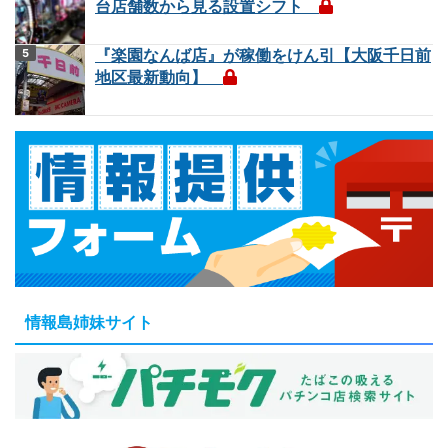
台店舗数から見る設置シフト
『楽園なんば店』が稼働をけん引【大阪千日前
地区最新動向】
情報島姉妹サイト