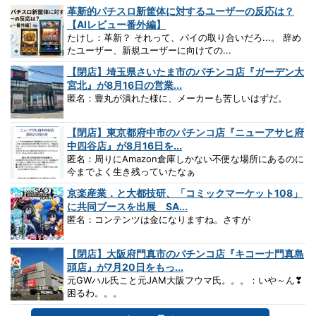
革新的パチスロ新筐体に対するユーザーの反応は？
【AIレビュー番外編】
たけし：革新？ それって、パイの取り合いだろ...。 辞め
たユーザー、新規ユーザーに向けての...
【閉店】埼玉県さいたま市のパチンコ店『ガーデン大
宮北』が8月16日の営業...
匿名：豊丸が潰れた様に、メーカーも苦しいはずだ。
【閉店】東京都府中市のパチンコ店『ニューアサヒ府
中四谷店』が8月16日を...
匿名：周りにAmazon倉庫しかない不便な場所にあるのに
今までよく生き残っていたなぁ
京楽産業．と大都技研、「コミックマーケット108」
に共同ブースを出展 SA...
匿名：コンテンツは金になりますね。さすが
【閉店】大阪府門真市のパチンコ店『キコーナ門真島
頭店』が7月20日をもっ...
元GWハル氏こと元JAM大阪フウマ氏。。。：いや～ん❣
困るわ。。。