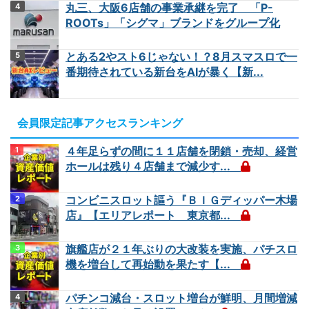
丸三、大阪6店舗の事業承継を完了 「P-
ROOTs」「シグマ」ブランドをグループ化
とある2やスト6じゃない！？8月スマスロで一
番期待されている新台をAIが暴く【新...
会員限定記事アクセスランキング
４年足らずの間に１１店舗を閉鎖・売却、経営
ホールは残り４店舗まで減少す...
コンビニスロット謳う『ＢＩＧディッパー木場
店』【エリアレポート 東京都...
旗艦店が２１年ぶりの大改装を実施、パチスロ
機を増台して再始動を果たす【...
パチンコ減台・スロット増台が鮮明、月間増減