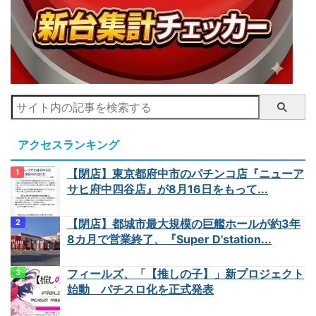
アクセスランキング
【閉店】東京都府中市のパチンコ店『ニューア
サヒ府中四谷店』が8月16日をもって...
【閉店】都城市最大規模の巨艦ホールが約3年
8カ月で営業終了、『Super D'station...
フィールズ、「【推しの子】」新プロジェクト
始動 パチスロ化を正式発表