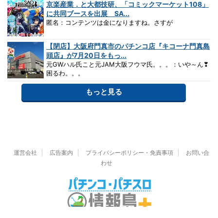
京楽産業．と大都技研、「コミックマーケット108」
に共同ブースを出展 SA...
匿名：コンテンツは金になりますね。さすが
【閉店】大阪府門真市のパチンコ店『キコーナ門真島
頭店』が7月20日をもっ...
元GWハル氏こと元JAM大阪フウマ氏。。。：いや～ん❣
困るわ。。。
もっと見る
運営会社
広告案内
プライバシーポリシー・免責事項
お問い合
わせ