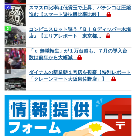
スマスロ比率は低貸玉で上昇、パチンコは圧縮
進む【スマート遊技機比率比較】
コンビニスロット謳う『ＢＩＧディッパー木場
店』【エリアレポート 東京都...
「ｅ 無職転生」が１万台超も、７月の導入台
数は前年から大幅減
ダイナムの新業態１号店を視察【特別レポート
「クレーンマート大阪泉佐野店」】