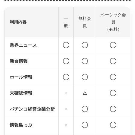
ベーシック会
一
無料会
利用内容
員
般
員
（有料）
業界ニュース
◯
◯
◯
新台情報
◯
◯
◯
ホール情報
◯
◯
◯
未確認情報
×
△
◯
パチンコ経営企業分析
×
◯
◯
情報島っぷ
×
◯
◯