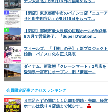
デン大宮北』が8月16日の営業をもっ...
【閉店】東京都府中市のパチンコ店『ニューア
サヒ府中四谷店』が8月16日をもって...
【閉店】都城市最大規模の巨艦ホールが約3年
8カ月で営業終了、『Super D'station...
フィールズ、「【推しの子】」新プロジェクト
始動 パチスロ化を正式発表
ダイナム、新業態「クレーンマート」2号店を
愛知県一宮市にオープン 旧『夢屋一...
会員限定記事アクセスランキング
４年足らずの間に１１店舗を閉鎖・売却、経営
ホールは残り４店舗まで減少す...