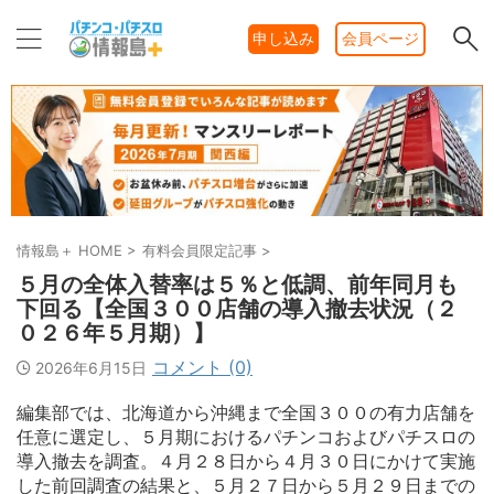
申し込み
会員ページ
情報島＋ HOME
>
有料会員限定記事
>
５月の全体入替率は５％と低調、前年同月も
下回る【全国３００店舗の導入撤去状況（２
０２６年５月期）】
コメント (0)
2026年6月15日
編集部では、北海道から沖縄まで全国３００の有力店舗を
任意に選定し、５月期におけるパチンコおよびパチスロの
導入撤去を調査。４月２８日から４月３０日にかけて実施
した前回調査の結果と、５月２７日から５月２９日までの