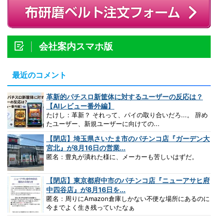
会社案内スマホ版
最近のコメント
革新的パチスロ新筐体に対するユーザーの反応は？
【AIレビュー番外編】
たけし：革新？ それって、パイの取り合いだろ...。 辞め
たユーザー、新規ユーザーに向けての...
【閉店】埼玉県さいたま市のパチンコ店『ガーデン大
宮北』が8月16日の営業...
匿名：豊丸が潰れた様に、メーカーも苦しいはずだ。
【閉店】東京都府中市のパチンコ店『ニューアサヒ府
中四谷店』が8月16日を...
匿名：周りにAmazon倉庫しかない不便な場所にあるのに
今までよく生き残っていたなぁ