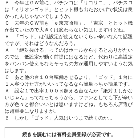
Ｂ：今年はＧＷ前に、パチンコは「リコリコ」、パチスロ
は「ミリオンゴッド」とヒット機も出たおかげで状況は良
かったんじゃないでしょうか。
Ｃ：去年のＧＷ前も「ｅ東京喰種」、「吉宗」とヒット機
が出ていたので大きくは変わらない気はしますけどね。
Ｂ：「ゴッド」は低設定が使えないくらい辛いなんて話題
ですが、それはどうなんだろう。
Ａ：「絶対抜ける」ってのはホールからするとありがたい
のでは。低設定が動く前提にはなるけど、代わりに高設定
をバンバン使えるならそっちの方が運用しやすいような気
はします。
Ｃ：あと他の台１０台稼働させるより、「ゴッド」１台に
１人客つけた方がいいってなるなら簡単っちゃ簡単です。
Ａ：設定１で出率１００％超える台なんか「絶対１しかな
いじゃん」ってなっちゃうから、ファンとしても下が辛い
方が色々と都合いいとは思いますけどね。もちろん店選び
は超重要になりますが。
Ｂ：しかし「ゴッド」人気はいつまで続くのか…
続きを読むには有料会員登録が必要です。