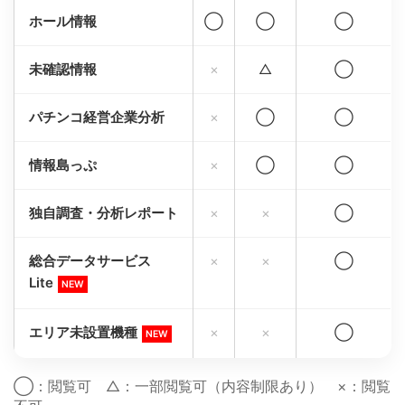
ホール情報
◯
◯
◯
未確認情報
×
△
◯
パチンコ経営企業分析
×
◯
◯
情報島っぷ
×
◯
◯
独自調査・分析レポート
×
×
◯
総合データサービス
×
×
◯
Lite
NEW
エリア未設置機種
×
×
◯
NEW
◯：閲覧可 △：一部閲覧可（内容制限あり） ×：閲覧