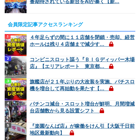
番期待されている新台をAIが暴く【新...
会員限定記事アクセスランキング
４年足らずの間に１１店舗を閉鎖・売却、経営
ホールは残り４店舗まで減少す...
コンビニスロット謳う『ＢＩＧディッパー木場
店』【エリアレポート 東京都...
旗艦店が２１年ぶりの大改装を実施、パチスロ
機を増台して再始動を果たす【...
パチンコ減台・スロット増台が鮮明、月間増減
台店舗数から見る設置シフト
『楽園なんば店』が稼働をけん引【大阪千日前
地区最新動向】