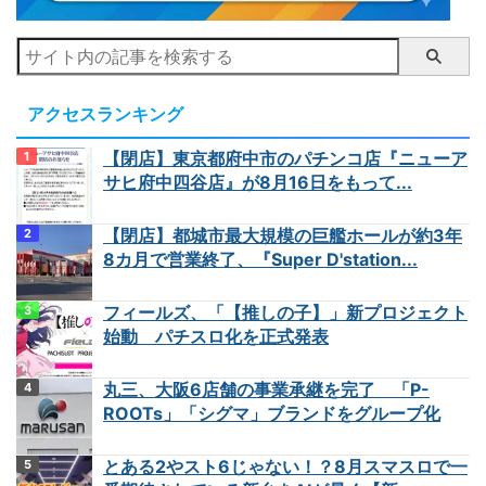
アクセスランキング
【閉店】東京都府中市のパチンコ店『ニューア
サヒ府中四谷店』が8月16日をもって...
【閉店】都城市最大規模の巨艦ホールが約3年
8カ月で営業終了、『Super D'station...
フィールズ、「【推しの子】」新プロジェクト
始動 パチスロ化を正式発表
丸三、大阪6店舗の事業承継を完了 「P-
ROOTs」「シグマ」ブランドをグループ化
とある2やスト6じゃない！？8月スマスロで一