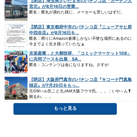
【閉店】埼玉県さいたま市のパチンコ店『ガーデン大
宮北』が8月16日の営業...
匿名：豊丸が潰れた様に、メーカーも苦しいはずだ。
【閉店】東京都府中市のパチンコ店『ニューアサヒ府
中四谷店』が8月16日を...
匿名：周りにAmazon倉庫しかない不便な場所にあるのに
今までよく生き残っていたなぁ
京楽産業．と大都技研、「コミックマーケット108」
に共同ブースを出展 SA...
匿名：コンテンツは金になりますね。さすが
【閉店】大阪府門真市のパチンコ店『キコーナ門真島
頭店』が7月20日をもっ...
元GWハル氏こと元JAM大阪フウマ氏。。。：いや～ん❣
困るわ。。。
もっと見る