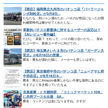
【閉店】福岡県北九州市のパチンコ店『パーラージャ
ンボ則松店』が3月8日...
たなたな：則ジャン潰れたか…パオのが世話になったが隠
れ確変時代は稼がせてくれたしな…
革新的パチスロ新筐体に対するユーザーの反応は？
【AIレビュー番外編】
たけし：革新？ それって、パイの取り合いだろ...。 辞め
たユーザー、新規ユーザーに向けての...
【閉店】埼玉県さいたま市のパチンコ店『ガーデン大
宮北』が8月16日の営業...
匿名：豊丸が潰れた様に、メーカーも苦しいはずだ。
【閉店】東京都府中市のパチンコ店『ニューアサヒ府
中四谷店』が8月16日を...
匿名：周りにAmazon倉庫しかない不便な場所にあるのに
今までよく生き残っていたなぁ
京楽産業．と大都技研、「コミックマーケット108」
に共同ブースを出展 SA...
匿名：コンテンツは金になりますね。さすが