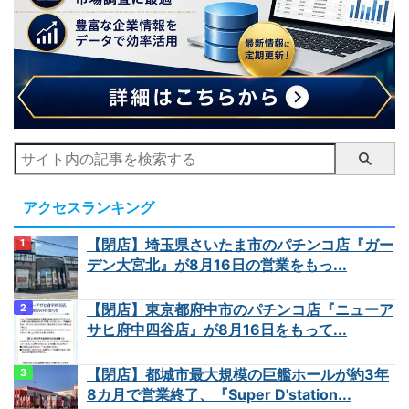
アクセスランキング
【閉店】埼玉県さいたま市のパチンコ店『ガー
デン大宮北』が8月16日の営業をもっ...
【閉店】東京都府中市のパチンコ店『ニューア
サヒ府中四谷店』が8月16日をもって...
【閉店】都城市最大規模の巨艦ホールが約3年
8カ月で営業終了、『Super D'station...