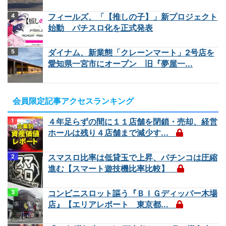
フィールズ、「【推しの子】」新プロジェクト
始動 パチスロ化を正式発表
ダイナム、新業態「クレーンマート」2号店を
愛知県一宮市にオープン 旧『夢屋一...
会員限定記事アクセスランキング
４年足らずの間に１１店舗を閉鎖・売却、経営
ホールは残り４店舗まで減少す...
スマスロ比率は低貸玉で上昇、パチンコは圧縮
進む【スマート遊技機比率比較】
コンビニスロット謳う『ＢＩＧディッパー木場
店』【エリアレポート 東京都...