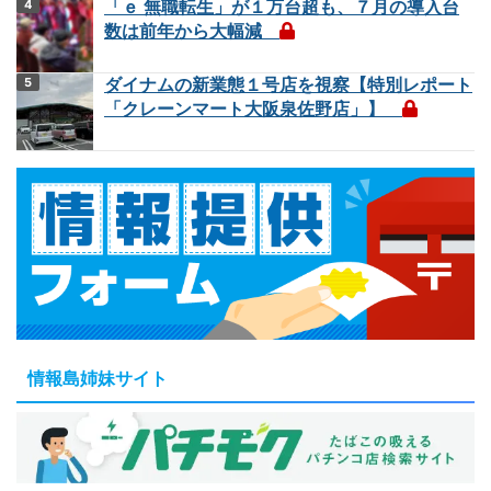
「ｅ 無職転生」が１万台超も、７月の導入台
数は前年から大幅減
ダイナムの新業態１号店を視察【特別レポート
「クレーンマート大阪泉佐野店」】
情報島姉妹サイト