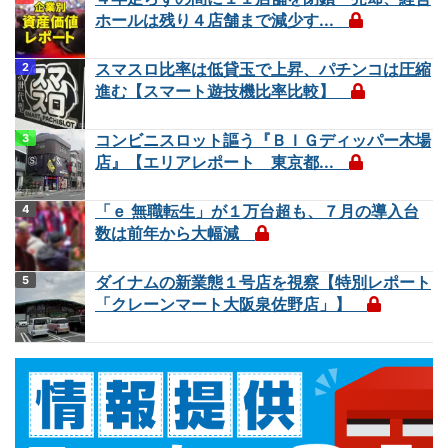
ホールは残り４店舗まで減少す...
スマスロ比率は低貸玉で上昇、パチンコは圧縮
進む【スマート遊技機比率比較】
コンビニスロット謳う『ＢＩＧディッパー木場
店』【エリアレポート 東京都...
「ｅ 無職転生」が１万台超も、７月の導入台
数は前年から大幅減
ダイナムの新業態１号店を視察【特別レポート
「クレーンマート大阪泉佐野店」】