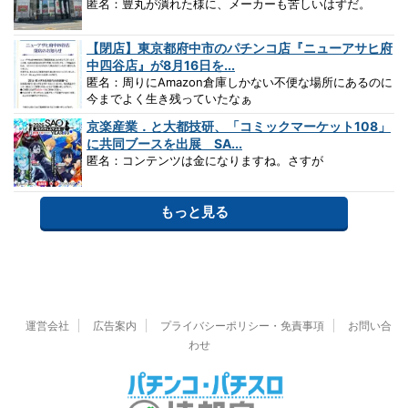
匿名：豊丸が潰れた様に、メーカーも苦しいはずだ。
【閉店】東京都府中市のパチンコ店『ニューアサヒ府
中四谷店』が8月16日を...
匿名：周りにAmazon倉庫しかない不便な場所にあるのに
今までよく生き残っていたなぁ
京楽産業．と大都技研、「コミックマーケット108」
に共同ブースを出展 SA...
匿名：コンテンツは金になりますね。さすが
もっと見る
運営会社
広告案内
プライバシーポリシー・免責事項
お問い合
わせ