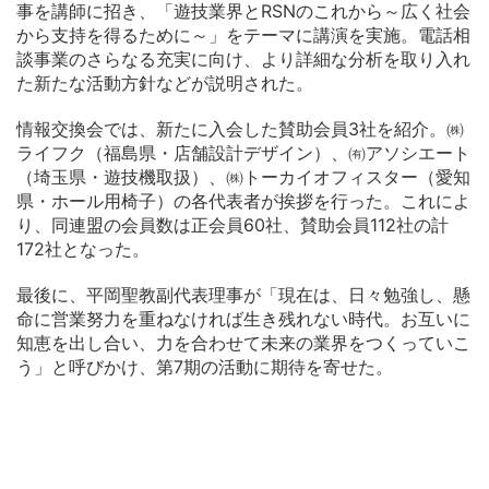
事を講師に招き、「遊技業界とRSNのこれから～広く社会
から支持を得るために～」をテーマに講演を実施。電話相
談事業のさらなる充実に向け、より詳細な分析を取り入れ
た新たな活動方針などが説明された。
情報交換会では、新たに入会した賛助会員3社を紹介。㈱
ライフク（福島県・店舗設計デザイン）、㈲アソシエート
（埼玉県・遊技機取扱）、㈱トーカイオフィスター（愛知
県・ホール用椅子）の各代表者が挨拶を行った。これによ
り、同連盟の会員数は正会員60社、賛助会員112社の計
172社となった。
最後に、平岡聖教副代表理事が「現在は、日々勉強し、懸
命に営業努力を重ねなければ生き残れない時代。お互いに
知恵を出し合い、力を合わせて未来の業界をつくっていこ
う」と呼びかけ、第7期の活動に期待を寄せた。