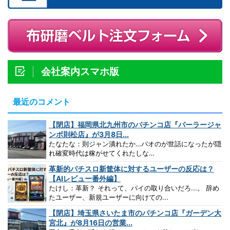
会社案内スマホ版
最近のコメント
【閉店】福岡県北九州市のパチンコ店『パーラージャ
ンボ則松店』が3月8日...
たなたな：則ジャン潰れたか…パオのが世話になったが隠
れ確変時代は稼がせてくれたしな…
革新的パチスロ新筐体に対するユーザーの反応は？
【AIレビュー番外編】
たけし：革新？ それって、パイの取り合いだろ...。 辞め
たユーザー、新規ユーザーに向けての...
【閉店】埼玉県さいたま市のパチンコ店『ガーデン大
宮北』が8月16日の営業...