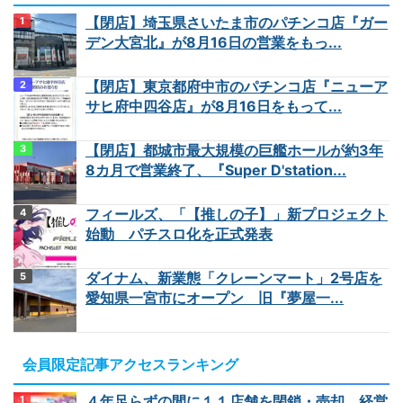
【閉店】埼玉県さいたま市のパチンコ店『ガー
デン大宮北』が8月16日の営業をもっ...
【閉店】東京都府中市のパチンコ店『ニューア
サヒ府中四谷店』が8月16日をもって...
【閉店】都城市最大規模の巨艦ホールが約3年
8カ月で営業終了、『Super D'station...
フィールズ、「【推しの子】」新プロジェクト
始動 パチスロ化を正式発表
ダイナム、新業態「クレーンマート」2号店を
愛知県一宮市にオープン 旧『夢屋一...
会員限定記事アクセスランキング
４年足らずの間に１１店舗を閉鎖・売却、経営