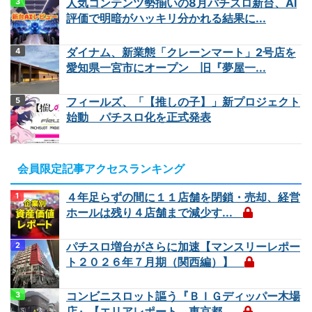
人気コンテンツ勢揃いの8月パチスロ新台、AI
評価で明暗がハッキリ分かれる結果に...
ダイナム、新業態「クレーンマート」2号店を
愛知県一宮市にオープン 旧『夢屋一...
フィールズ、「【推しの子】」新プロジェクト
始動 パチスロ化を正式発表
会員限定記事アクセスランキング
４年足らずの間に１１店舗を閉鎖・売却、経営
ホールは残り４店舗まで減少す...
パチスロ増台がさらに加速【マンスリーレポー
ト２０２６年７月期（関西編）】
コンビニスロット謳う『ＢＩＧディッパー木場
店』【エリアレポート 東京都...