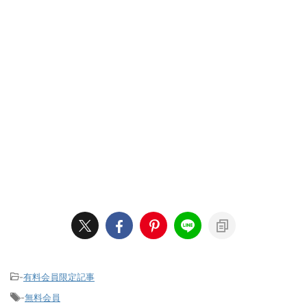
-
有料会員限定記事
-
無料会員