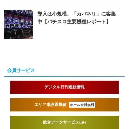
導入は小規模、「カバネリ」に客集
中【パチスロ主要機種レポート】
会員サービス
デジタル日刊遊技情報
エリア未設置機種
ホール会員無料
総合データサービスLite