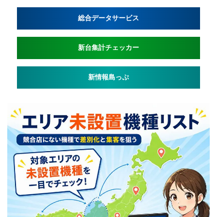
総合データサービス
新台集計チェッカー
新情報島っぷ