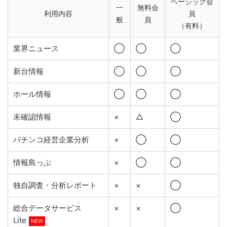
ベーシック会
一
無料会
利用内容
員
般
員
（有料）
業界ニュース
◯
◯
◯
新台情報
◯
◯
◯
ホール情報
◯
◯
◯
未確認情報
×
△
◯
パチンコ経営企業分析
×
◯
◯
情報島っぷ
×
◯
◯
独自調査・分析レポート
×
×
◯
総合データサービス
×
×
◯
Lite
NEW