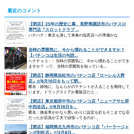
最近のコメント
【閉店】25年の歴史に幕、長野県諏訪市のパチスロ
専門店『スロットクラブ ...
ハナハナ：東京も潰して来春の塩尻店への準備かな
当時の雰囲気に、今から慣れることができますか？
【パチンコは生活の句読...
ヘナチョコ：〉当時の雰囲気に、今から慣れることができ
ますか？ って、当時の雰囲気を知っている...
【閉店】静岡県浜松市のパチンコ店『ローレル入野
店』が8月16日をもって閉...
匿名：跡地に、なんらかのテナントが入ることを期待して
います。ドラッグストアか量販店だと...
【閉店】東京都府中市のパチンコ店『ニューアサヒ府
中四谷店』が8月16日を...
匿名：換金率がかなり悪いわりに設定も釘もそこまでな店
だったが店員が工夫で頑張ってるのが...
【閉店】福岡県北九州市のパチンコ店『パーラージャ
ンボ則松店』が3月8日...