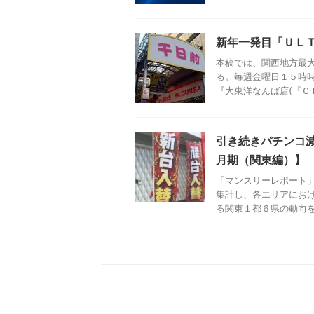
新年一発目「ＵＬ
本稿では、関西地方最
る。毎週金曜日１５時
『大東洋なんば店(『ＣＬＵ
引き続きパチンコ
月期（関東編）】
「マンスリーレポート
集計し、各エリアにお
る関東１都６県の動向をま