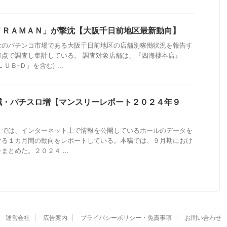
ＴＲＡＭＡＮ」が撃沈【大阪千日前地区最新動向】
大のパチンコ市場である大阪千日前地区の店舗別稼働状況を報告す
時点で調査し集計している。 調査対象店舗は、『四海樓本店』
Ｂ‐Ｄ』を含む) ...
減・パチスロ増【マンスリーレポート２０２４年９
」では、インターネット上で情報を公開しているホールのデータを
ける１カ月間の動向をレポートしている。本稿では、９月期におけ
とめた。２０２４ ...
運営会社
広告案内
プライバシーポリシー・免責事項
お問い合わせ