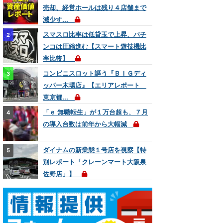
売却、経営ホールは残り４店舗まで
減少す...
スマスロ比率は低貸玉で上昇、パチ
ンコは圧縮進む【スマート遊技機比
率比較】
コンビニスロット謳う『ＢＩＧディ
ッパー木場店』【エリアレポート
東京都...
「ｅ 無職転生」が１万台超も、７月
の導入台数は前年から大幅減
ダイナムの新業態１号店を視察【特
別レポート「クレーンマート大阪泉
佐野店」】