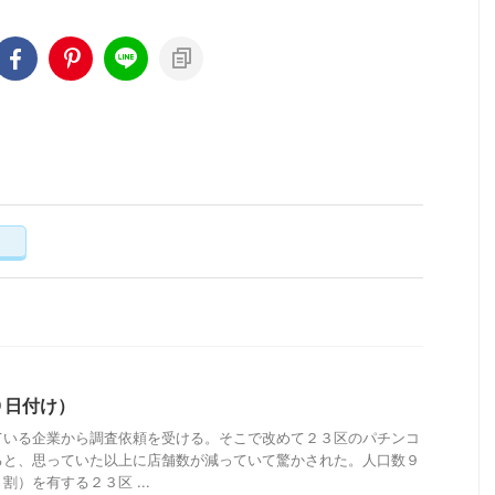
く
９日付け）
ている企業から調査依頼を受ける。そこで改めて２３区のパチンコ
ると、思っていた以上に店舗数が減っていて驚かされた。人口数９
）を有する２３区 ...