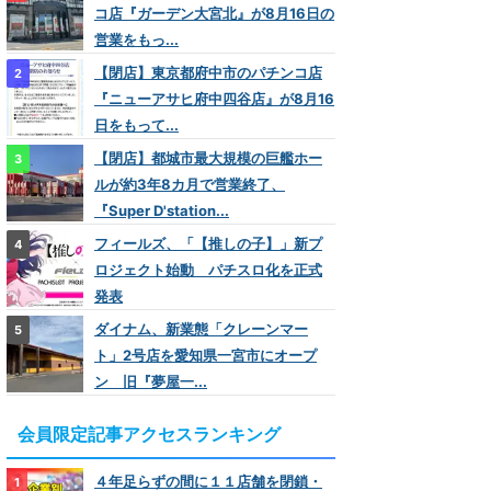
コ店『ガーデン大宮北』が8月16日の
営業をもっ...
【閉店】東京都府中市のパチンコ店
『ニューアサヒ府中四谷店』が8月16
日をもって...
【閉店】都城市最大規模の巨艦ホー
ルが約3年8カ月で営業終了、
『Super D'station...
フィールズ、「【推しの子】」新プ
ロジェクト始動 パチスロ化を正式
発表
ダイナム、新業態「クレーンマー
ト」2号店を愛知県一宮市にオープ
ン 旧『夢屋一...
会員限定記事アクセスランキング
４年足らずの間に１１店舗を閉鎖・