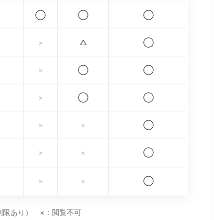
◯
◯
◯
×
△
◯
×
◯
◯
×
◯
◯
×
×
◯
×
×
◯
×
×
◯
制限あり） ×：閲覧不可