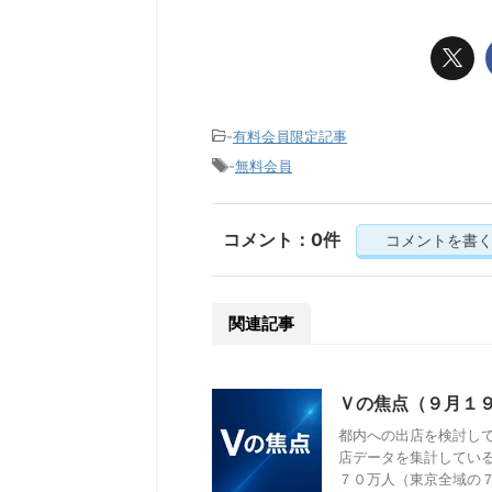
-
有料会員限定記事
-
無料会員
コメント：0件
コメントを書
関連記事
Ｖの焦点（９月１
都内への出店を検討し
店データを集計してい
７０万人（東京全域の７割