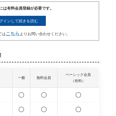
には有料会員登録が必要です。
グインして続きを読む
こちら
ては
よりお問い合わせください。
容
ベーシック会員
一般
無料会員
（有料）
◯
◯
◯
◯
◯
◯