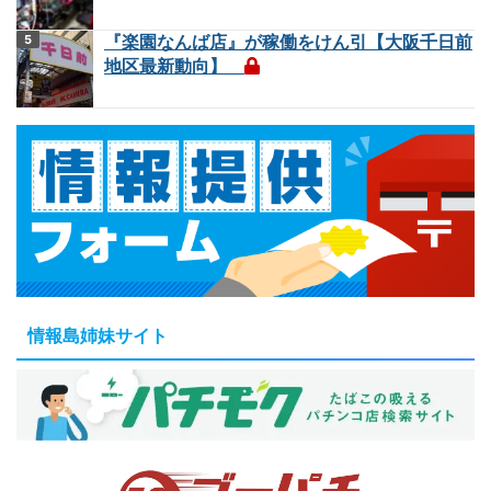
『楽園なんば店』が稼働をけん引【大阪千日前
地区最新動向】
情報島姉妹サイト