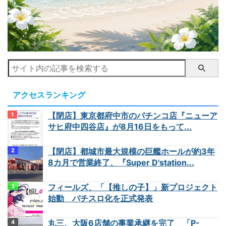
アクセスランキング
【閉店】東京都府中市のパチンコ店『ニューア
サヒ府中四谷店』が8月16日をもって...
【閉店】都城市最大規模の巨艦ホールが約3年
8カ月で営業終了、『Super D'station...
フィールズ、「【推しの子】」新プロジェクト
始動 パチスロ化を正式発表
丸三、大阪6店舗の事業承継を完了 「P-