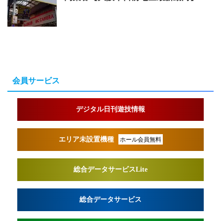
会員サービス
デジタル日刊遊技情報
エリア未設置機種
ホール会員無料
総合データサービスLite
総合データサービス