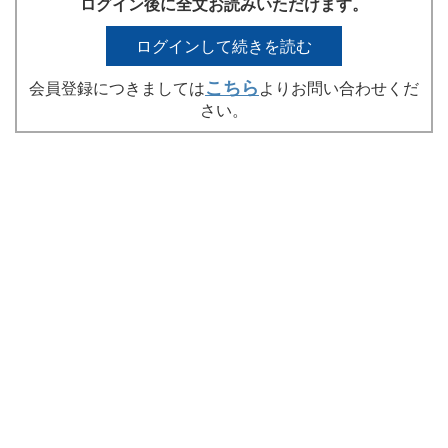
ログイン後に全文お読みいただけます。
ログインして続きを読む
こちら
会員登録につきましては
よりお問い合わせくだ
さい。