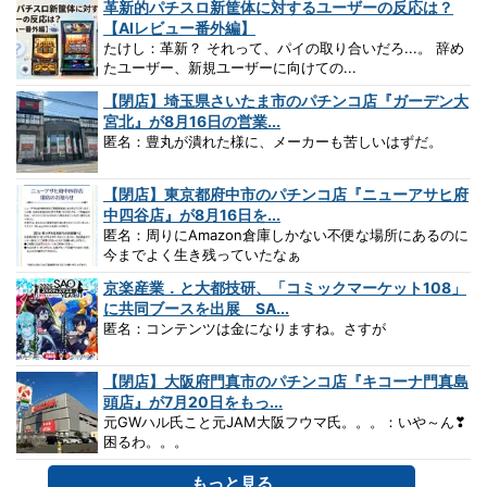
革新的パチスロ新筐体に対するユーザーの反応は？
【AIレビュー番外編】
たけし：革新？ それって、パイの取り合いだろ...。 辞め
たユーザー、新規ユーザーに向けての...
【閉店】埼玉県さいたま市のパチンコ店『ガーデン大
宮北』が8月16日の営業...
匿名：豊丸が潰れた様に、メーカーも苦しいはずだ。
【閉店】東京都府中市のパチンコ店『ニューアサヒ府
中四谷店』が8月16日を...
匿名：周りにAmazon倉庫しかない不便な場所にあるのに
今までよく生き残っていたなぁ
京楽産業．と大都技研、「コミックマーケット108」
に共同ブースを出展 SA...
匿名：コンテンツは金になりますね。さすが
【閉店】大阪府門真市のパチンコ店『キコーナ門真島
頭店』が7月20日をもっ...
元GWハル氏こと元JAM大阪フウマ氏。。。：いや～ん❣
困るわ。。。
もっと見る