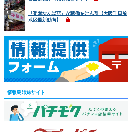
『楽園なんば店』が稼働をけん引【大阪千日前
地区最新動向】
情報島姉妹サイト