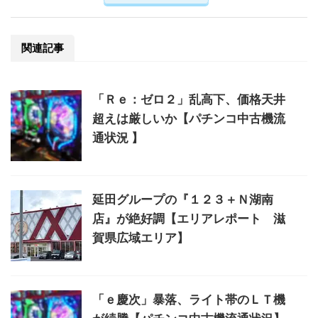
関連記事
「Ｒｅ：ゼロ２」乱高下、価格天井
超えは厳しいか【パチンコ中古機流
通状況 】
延田グループの『１２３＋Ｎ湖南
店』が絶好調【エリアレポート 滋
賀県広域エリア】
「ｅ慶次」暴落、ライト帯のＬＴ機