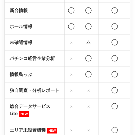
新台情報
◯
◯
◯
ホール情報
◯
◯
◯
未確認情報
×
△
◯
パチンコ経営企業分析
×
◯
◯
情報島っぷ
×
◯
◯
独自調査・分析レポート
×
×
◯
総合データサービス
×
×
◯
Lite
NEW
エリア未設置機種
×
×
◯
NEW