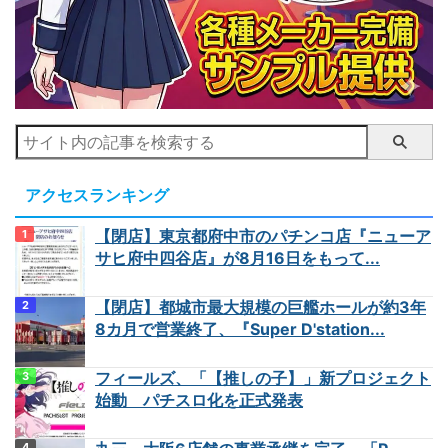
アクセスランキング
【閉店】東京都府中市のパチンコ店『ニューア
サヒ府中四谷店』が8月16日をもって...
【閉店】都城市最大規模の巨艦ホールが約3年
8カ月で営業終了、『Super D'station...
フィールズ、「【推しの子】」新プロジェクト
始動 パチスロ化を正式発表