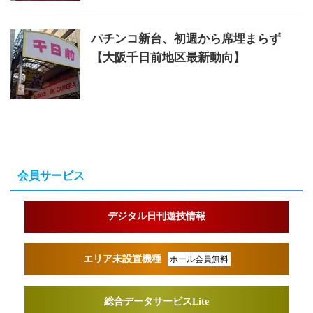
パチンコ新台、初週から席埋まらず
【大阪千日前地区最新動向】
会員サービス
デジタル日刊遊技情報
エリア未設置機種
ホール会員無料
総合データサービスLite