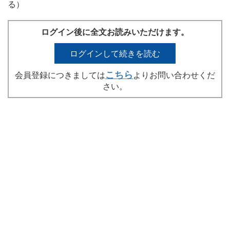
る）
ログイン後に全文お読みいただけます。
ログインして続きを読む
こちら
会員登録につきましては
よりお問い合わせくだ
さい。