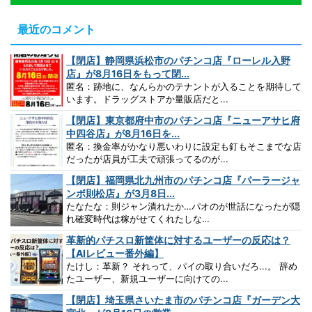
最近のコメント
【閉店】静岡県浜松市のパチンコ店『ローレル入野
店』が8月16日をもって閉...
匿名：跡地に、なんらかのテナントが入ることを期待して
います。ドラッグストアか量販店だと...
【閉店】東京都府中市のパチンコ店『ニューアサヒ府
中四谷店』が8月16日を...
匿名：換金率がかなり悪いわりに設定も釘もそこまでな店
だったが店員が工夫で頑張ってるのが...
【閉店】福岡県北九州市のパチンコ店『パーラージャ
ンボ則松店』が3月8日...
たなたな：則ジャン潰れたか…パオのが世話になったが隠
れ確変時代は稼がせてくれたしな…
革新的パチスロ新筐体に対するユーザーの反応は？
【AIレビュー番外編】
たけし：革新？ それって、パイの取り合いだろ...。 辞め
たユーザー、新規ユーザーに向けての...
【閉店】埼玉県さいたま市のパチンコ店『ガーデン大