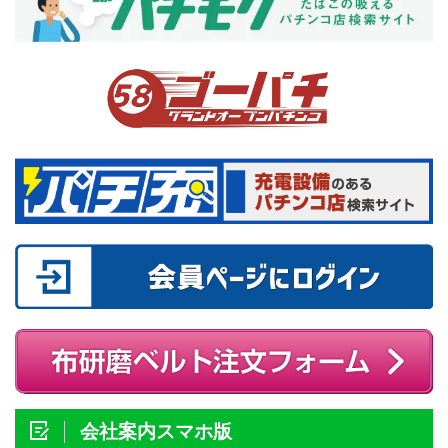
会社案内スマホ版