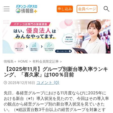
申し込み
会員ページ
情報島＋ HOME
>
有料会員限定記事
>
【2025年11月】グループ別新台導入率ランキ
ング、「喜久家」は100％目前
コメント (0)
2025年12月16日
先日、各経営グループにおける11月度ならびに2025年に
おける新台（※1）導入状況を見たので、今回はその導入率
の観点から経営グループ別の新台導入状況を見ていきた
い。（※総設置台数3千台以上の経営グループを対象とす