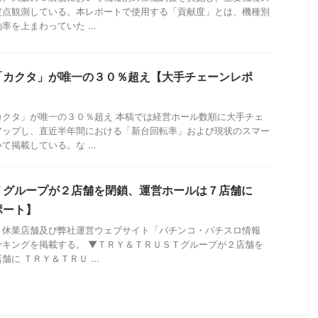
定点観測している。本レポートで使用する「貢献度」とは、機種別
を上まわっていた ...
「カクタ」が唯一の３０％超え【大手チェーンレポ
カクタ」が唯一の３０％超え 本稿では経営ホール数順に大手チェ
アップし、直近半年間における「新台回転率」および現状のスマー
掲載している。な ...
Ｔグループが２店舗を閉鎖、運営ホールは７店舗に
ポート】
・休業店舗及び弊社運営ウェブサイト「パチンコ・パチスロ情報
ンキングを掲載する。 ▼ＴＲＹ＆ＴＲＵＳＴグループが２店舗を
に ＴＲＹ＆ＴＲＵ ...