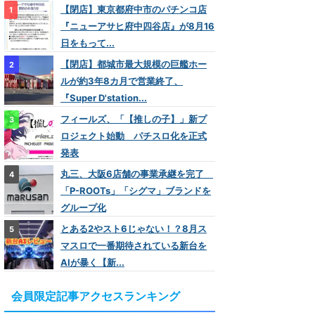
【閉店】東京都府中市のパチンコ店
『ニューアサヒ府中四谷店』が8月16
日をもって...
【閉店】都城市最大規模の巨艦ホー
ルが約3年8カ月で営業終了、
『Super D'station...
フィールズ、「【推しの子】」新プ
ロジェクト始動 パチスロ化を正式
発表
丸三、大阪6店舗の事業承継を完了
「P-ROOTs」「シグマ」ブランドを
グループ化
とある2やスト6じゃない！？8月ス
マスロで一番期待されている新台を
AIが暴く【新...
会員限定記事アクセスランキング