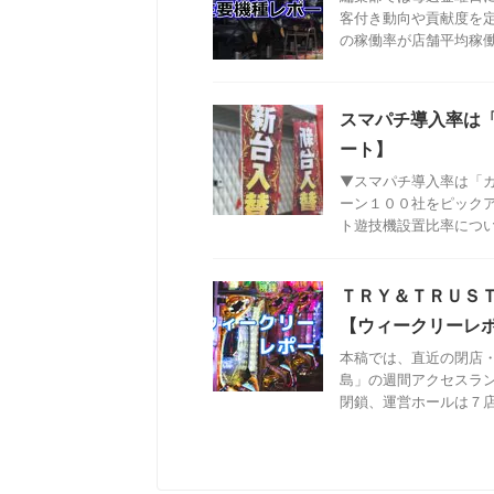
客付き動向や貢献度を
の稼働率が店舗平均稼働率
スマパチ導入率は
ート】
▼スマパチ導入率は「
ーン１００社をピック
ト遊技機設置比率について
ＴＲＹ＆ＴＲＵＳ
【ウィークリーレ
本稿では、直近の閉店
島」の週間アクセスラ
閉鎖、運営ホールは７店舗