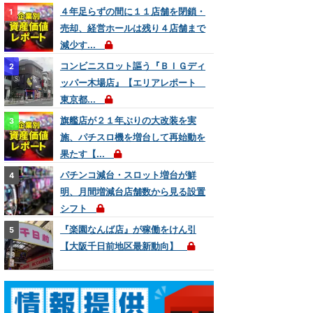
４年足らずの間に１１店舗を閉鎖・
売却、経営ホールは残り４店舗まで
減少す...
コンビニスロット謳う『ＢＩＧディ
ッパー木場店』【エリアレポート
東京都...
旗艦店が２１年ぶりの大改装を実
施、パチスロ機を増台して再始動を
果たす【...
パチンコ減台・スロット増台が鮮
明、月間増減台店舗数から見る設置
シフト
『楽園なんば店』が稼働をけん引
【大阪千日前地区最新動向】