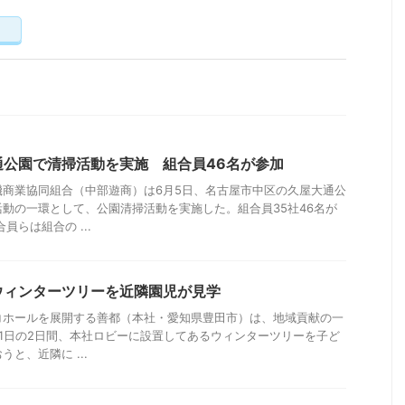
く
通公園で清掃活動を実施 組合員46名が参加
機商業協同組合（中部遊商）は6月5日、名古屋市中区の久屋大通公
動の一環として、公園清掃活動を実施した。組合員35社46名が
員らは組合の ...
ウィンターツリーを近隣園児が見学
コホールを展開する善都（本社・愛知県豊田市）は、地域貢献の一
と11日の2日間、本社ロビーに設置してあるウィンターツリーを子ど
と、近隣に ...