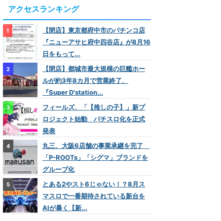
アクセスランキング
【閉店】東京都府中市のパチンコ店
『ニューアサヒ府中四谷店』が8月16
日をもって...
【閉店】都城市最大規模の巨艦ホー
ルが約3年8カ月で営業終了、
『Super D'station...
フィールズ、「【推しの子】」新プ
ロジェクト始動 パチスロ化を正式
発表
丸三、大阪6店舗の事業承継を完了
「P-ROOTs」「シグマ」ブランドを
グループ化
とある2やスト6じゃない！？8月ス
マスロで一番期待されている新台を
AIが暴く【新...