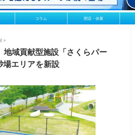
コラム
閉店・休業
献
>
、地域貢献型施設「さくらパー
砂場エリアを新設