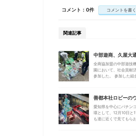
コメント：0件
コメントを書
関連記事
中部遊商、久屋大
全商協加盟の中部遊技
園において、社会貢献活
参加した。 参加した組合
善都本社ロビーの
愛知県を中心にパチン
環として、12月10日
も達に近くで見てもらおう