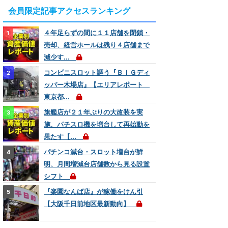
会員限定記事アクセスランキング
４年足らずの間に１１店舗を閉鎖・
売却、経営ホールは残り４店舗まで
減少す...
コンビニスロット謳う『ＢＩＧディ
ッパー木場店』【エリアレポート
東京都...
旗艦店が２１年ぶりの大改装を実
施、パチスロ機を増台して再始動を
果たす【...
パチンコ減台・スロット増台が鮮
明、月間増減台店舗数から見る設置
シフト
『楽園なんば店』が稼働をけん引
【大阪千日前地区最新動向】