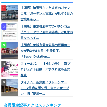
【閉店】埼玉県さいたま市のパチン
コ店『ガーデン大宮北』が8月16日の
営業をもっ...
【閉店】東京都府中市のパチンコ店
『ニューアサヒ府中四谷店』が8月16
日をもって...
【閉店】都城市最大規模の巨艦ホー
ルが約3年8カ月で営業終了、
『Super D'station...
フィールズ、「【推しの子】」新プ
ロジェクト始動 パチスロ化を正式
発表
ダイナム、新業態「クレーンマー
ト」2号店を愛知県一宮市にオープ
ン 旧『夢屋一...
会員限定記事アクセスランキング