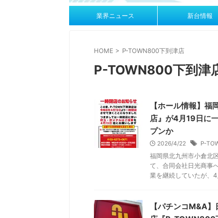
業界ニュース
新台情報
HOME
>
P-TOWN800下到津店
P-TOWN800下到津
【ホール情報】福岡
店』が4月19日に
プンか
2026/4/22
P-T
福岡県北九州市小倉北区
て、合同会社日光商事へ
業を継続していたが、4月1
【パチンコM&A