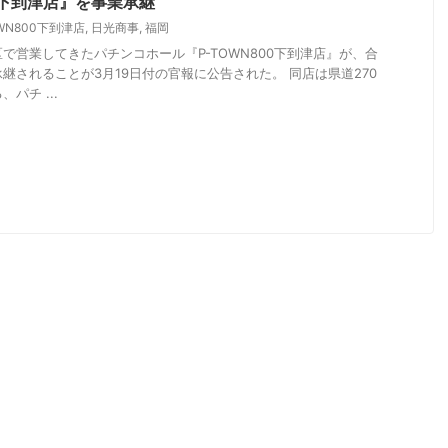
00下到津店』を事業承継
OWN800下到津店
,
日光商事
,
福岡
で営業してきたパチンコホール『P-TOWN800下到津店』が、合
継されることが3月19日付の官報に公告された。 同店は県道270
パチ ...