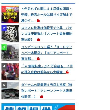
４年足らずの間に１１店舗を閉鎖・
売却、経営ホールは残り４店舗まで
減少す...
スマスロ比率は低貸玉で上昇、パチ
ンコは圧縮進む【スマート遊技機比
率比較】
コンビニスロット謳う『ＢＩＧディ
ッパー木場店』【エリアレポート
東京都...
「ｅ 無職転生」が１万台超も、７月
の導入台数は前年から大幅減
ダイナムの新業態１号店を視察【特
別レポート「クレーンマート大阪泉
佐野店」】