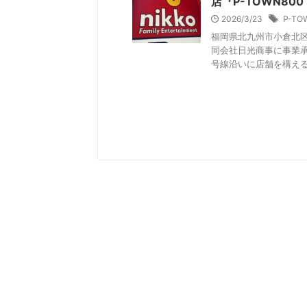
店『P-TOWN8
2026/3/23
P-T
福岡県北九州市小倉北区
同会社日光商事に事業承
号線沿いに店舗を構える、