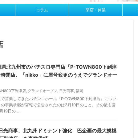
コラム
閉店・休業
店
県北九州市のパチスロ専門店『P-TOWN800下到津
一時閉店、「nikko」に屋号変更のうえでグランドオー
OWN800下到津店
,
グランドオープン
,
日光商事
,
福岡
で営業してきたパチンコホール『P-TOWN800下到津店』につい
の事業承継が官報で公告されたのは3月19日のこと。その後も営
9日の ...
】日光商事、北九州ドミナント強化 巴企画の最大規模