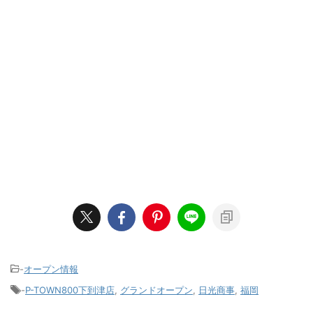
-
オープン情報
-
P-TOWN800下到津店
,
グランドオープン
,
日光商事
,
福岡