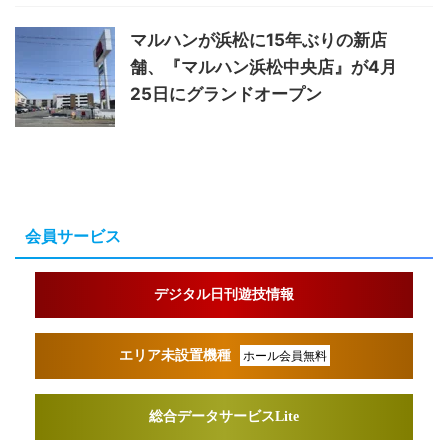
マルハンが浜松に15年ぶりの新店
舗、『マルハン浜松中央店』が4月
25日にグランドオープン
会員サービス
デジタル日刊遊技情報
エリア未設置機種
ホール会員無料
総合データサービスLite