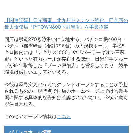
【関連記事】日光商事、北九州ドミナント強化 巴企画の
最大規模店『P-TOWN800下到津店』を事業承継
同店は県道270号線沿いに立地する、パチンコ機400台・
パチスロ機396台（合計796台）の大規模ホール。半径5
キロ圏内には『テキサス1000』や『パーラーギオン三萩
野』といった有力ホールが存在するほか、日光商事グルー
プが昨年取得した『ゾーン戸畑店』も営業しており、競争
環境は厳しいエリアといえる。
今後は屋号変更のうえでグランドオープンすることが予想
されるものの、現時点で同店のホームページ上では営業再
開に関する具体的な告知は確認されていない。今後の動向
が注目される。
この他のオープン情報は
こちら
パチンコホール情報