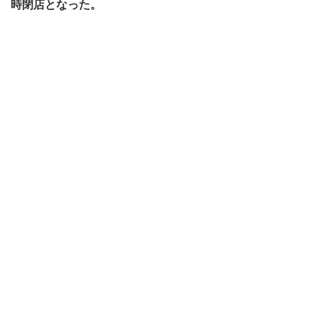
時閉店となった。