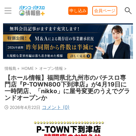
申し込み
会員ページ
情報島＋ HOME
>
オープン情報
>
【ホール情報】福岡県北九州市のパチスロ専
門店『P-TOWN800下到津店』が4月19日に
一時閉店、「nikko」に屋号変更のうえでグラ
ンドオープンか
コメント (0)
2026年4月22日