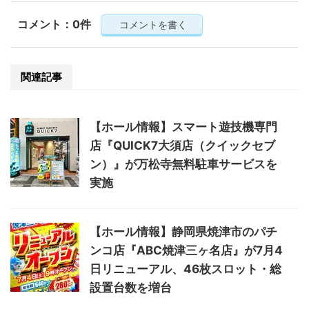
コメント：0件
コメントを書く
関連記事
【ホール情報】スマート遊技機専門
店『QUICK7大須店（クイックセブ
ン）』が万松寺無料駐車サービスを
実施
【ホール情報】静岡県焼津市のパチ
ンコ店『ABC焼津三ヶ名店』が7月4
日リニューアル、46枚スロット・総
設置台数を増台