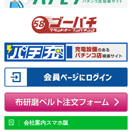
会社案内スマホ版